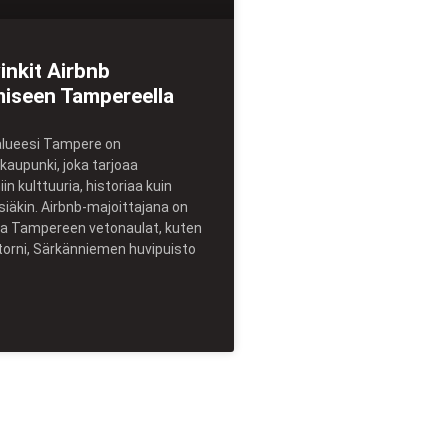
inkit Airbnb
miseen Tampereella
lueesi Tampere on
kaupunki, joka tarjoaa
niin kulttuuria, historiaa kuin
iäkin. Airbnb-majoittajana on
ea Tampereen vetonaulat, kuten
torni, Särkänniemen huvipuisto