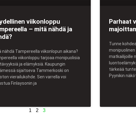
ydellinen viikonloppu
Parhaat v
mpereella – mitä nähdä ja
majoitta
hdä?
Tunne kohdea
monipuolinen 
ä nähdä Tampereella viikonlopun aikana?
matkailijoille 
pereella viikonloppu tarjoaa monipuolisia
luontoelämyks
tävyyksiä ja elämyksiä. Kaupungin
tärkeää tunt
ämessä sijaitseva Tammerkoski on
Pyynikin näkö
oton vierailukohde. Sen varrella voi
ustua Finlaysonin ja
1
2
3