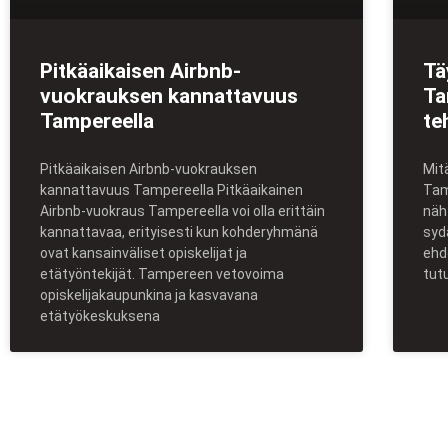
Pitkäaikaisen Airbnb-
Tä
vuokrauksen kannattavuus
Ta
Tampereella
te
Pitkäaikaisen Airbnb-vuokrauksen
Mit
kannattavuus Tampereella Pitkäaikainen
Tam
Airbnb-vuokraus Tampereella voi olla erittäin
näh
kannattavaa, erityisesti kun kohderyhmänä
syd
ovat kansainväliset opiskelijat ja
ehd
etätyöntekijät. Tampereen vetovoima
tut
opiskelijakaupunkina ja kasvavana
etätyökeskuksena