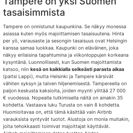
Tampere on yksi Suomen
tasaisimmista
Tampere on onnistunut kaupunkina. Se näkyy monessa
asiassa kuten myös majoittamisen tasaisuutena. Hinta
per yö, varausaste ja sesongin tasaisuus ovat Helsingin
kanssa samaa luokkaa. Kaupunki on eläväinen, joka
näkyy erilaisina tapahtumina ja viikonloppujen korkeana
kysyntänä. Luonnollisesti, kun Suomen majoittamista
katsoo, niin
kesä on kaikkialla selkeästi parasta aikaa
(paitsi Lappi), mutta Helsinki ja Tampere kärsivät
vähiten syksyn ja talven hiljenemisestä. Tampereella on
paljon keskusta kaksioita, joiden myynti ylittää 27 000
€ vuodessa. Nopealla tutkimisella näitä on ainakin 35
kohdetta. Vastaava luku Turusta on vain 8 kohdetta.
Huomioitavaa on, että tämä käsittää vain Airbnb
varauksista syntyvät tuotot. Alustoja on monia muitakin,
joita tehokkaasti toimivat majoittajat käyttävät.