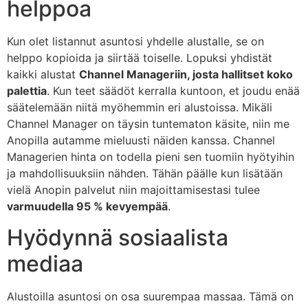
helppoa
Kun olet listannut asuntosi yhdelle alustalle, se on
helppo kopioida ja siirtää toiselle. Lopuksi yhdistät
kaikki alustat
Channel Manageriin, josta hallitset koko
palettia
. Kun teet säädöt kerralla kuntoon, et joudu enää
säätelemään niitä myöhemmin eri alustoissa. Mikäli
Channel Manager on täysin tuntematon käsite, niin me
Anopilla autamme mieluusti näiden kanssa. Channel
Managerien hinta on todella pieni sen tuomiin hyötyihin
ja mahdollisuuksiin nähden. Tähän päälle kun lisätään
vielä Anopin palvelut niin majoittamisestasi tulee
varmuudella 95 % kevyempää
.
Hyödynnä sosiaalista
mediaa
Alustoilla asuntosi on osa suurempaa massaa. Tämä on