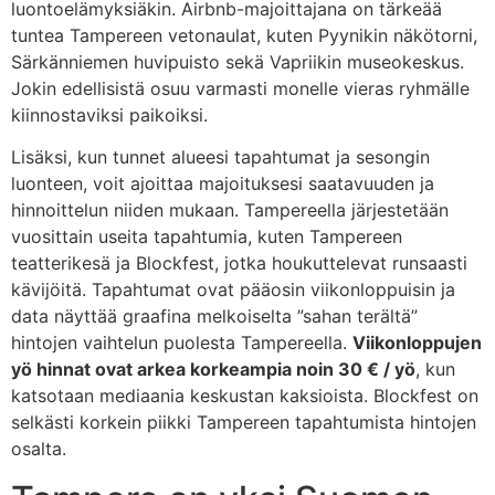
luontoelämyksiäkin. Airbnb-majoittajana on tärkeää
tuntea Tampereen vetonaulat, kuten Pyynikin näkötorni,
Särkänniemen huvipuisto sekä Vapriikin museokeskus.
Jokin edellisistä osuu varmasti monelle vieras ryhmälle
kiinnostaviksi paikoiksi.
Lisäksi, kun tunnet alueesi tapahtumat ja sesongin
luonteen, voit ajoittaa majoituksesi saatavuuden ja
hinnoittelun niiden mukaan. Tampereella järjestetään
vuosittain useita tapahtumia, kuten Tampereen
teatterikesä ja Blockfest, jotka houkuttelevat runsaasti
kävijöitä. Tapahtumat ovat pääosin viikonloppuisin ja
data näyttää graafina melkoiselta ”sahan terältä”
hintojen vaihtelun puolesta Tampereella.
Viikonloppujen
yö hinnat ovat arkea korkeampia noin 30 € / yö
, kun
katsotaan mediaania keskustan kaksioista. Blockfest on
selkästi korkein piikki Tampereen tapahtumista hintojen
osalta.