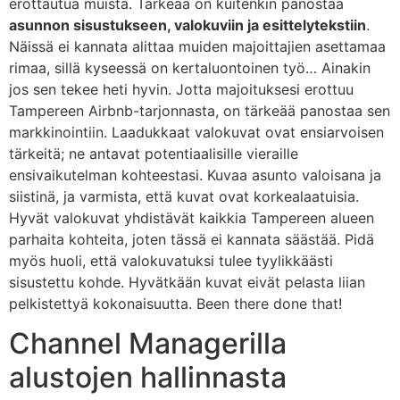
erottautua muista. Tärkeää on kuitenkin panostaa
asunnon sisustukseen, valokuviin ja esittelytekstiin
.
Näissä ei kannata alittaa muiden majoittajien asettamaa
rimaa, sillä kyseessä on kertaluontoinen työ… Ainakin
jos sen tekee heti hyvin. Jotta majoituksesi erottuu
Tampereen Airbnb-tarjonnasta, on tärkeää panostaa sen
markkinointiin. Laadukkaat valokuvat ovat ensiarvoisen
tärkeitä; ne antavat potentiaalisille vieraille
ensivaikutelman kohteestasi. Kuvaa asunto valoisana ja
siistinä, ja varmista, että kuvat ovat korkealaatuisia.
Hyvät valokuvat yhdistävät kaikkia Tampereen alueen
parhaita kohteita, joten tässä ei kannata säästää. Pidä
myös huoli, että valokuvatuksi tulee tyylikkäästi
sisustettu kohde. Hyvätkään kuvat eivät pelasta liian
pelkistettyä kokonaisuutta. Been there done that!
Channel Managerilla
alustojen hallinnasta