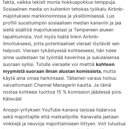
fakta, vaikka tekisit monia hokkuspokkus temppuja.
Sosiaalinen media on kuitenkin tehokas työkalu Airbnb-
majoituksesi markkinoinnissa ja yksilöimisessä. Luo
profiili suosituimpiin sosiaalisen median kanaviin ja jaa
siellä sisältöä majoituksestasi ja Tampereen alueen
tapahtumista. Voit myös lisätä linkin Airbnb-
ilmoitukseesi, jotta potentiaaliset vieraat löytävät sen
helposti. Vieraan tykästyessä kohteeseesi, hän tulee
sinne uudestaan tai työntää kaverinsa ja sukulaisensa
suoraan syliisi. Tutulle vieraalle voi miettiä
kohteen
myymistä suoraan ilman alustan komissiota,
mutta
käytä aina omaa harkintaasi. Tällainen varaus hoituu
vaivattomasti Channel Managerin kautta. Ja tämä
nostaa kohteesi tuottoa 15 % komission jäädessä pois.
Kätevää!
Anoppi-yrityksen YouTube-kanava tarjoaa lisäarvoa
sekä majoittajille että matkailijoille. Kanavalla jaetaan
vinkkejä ja neuvoja majoittamiseen liittyen. Voit tutustua