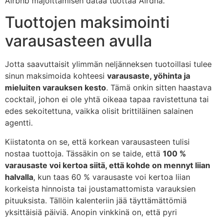
Airbnb majoittamisen dataa tuottaa Airdna.
Tuottojen maksimointi
varausasteen avulla
Jotta saavuttaisit ylimmän neljänneksen tuotoillasi tulee
sinun maksimoida kohteesi
varausaste, yöhinta ja
mieluiten varauksen kesto
. Tämä onkin sitten haastava
cocktail, johon ei ole yhtä oikeaa tapaa ravistettuna tai
edes sekoitettuna, vaikka olisit brittiläinen salainen
agentti.
Kiistatonta on se, että korkean varausasteen tulisi
nostaa tuottoja. Tässäkin on se taide, että
100 %
varausaste voi kertoa siitä, että kohde on mennyt liian
halvalla
, kun taas 60 % varausaste voi kertoa liian
korkeista hinnoista tai joustamattomista varauksien
pituuksista. Tällöin kalenteriin jää täyttämättömiä
yksittäisiä päiviä. Anopin vinkkinä on, että pyri