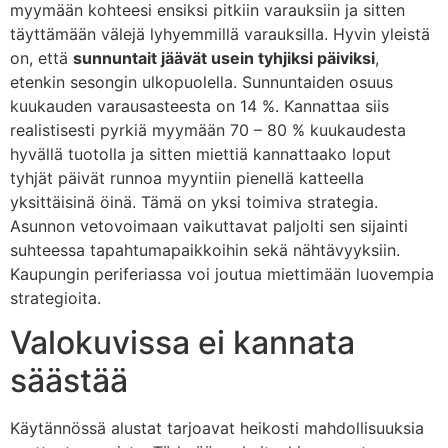
myymään kohteesi ensiksi pitkiin varauksiin ja sitten
täyttämään välejä lyhyemmillä varauksilla. Hyvin yleistä
on, että
sunnuntait jäävät usein tyhjiksi päiviksi
,
etenkin sesongin ulkopuolella. Sunnuntaiden osuus
kuukauden varausasteesta on 14 %. Kannattaa siis
realistisesti pyrkiä myymään 70 – 80 % kuukaudesta
hyvällä tuotolla ja sitten miettiä kannattaako loput
tyhjät päivät runnoa myyntiin pienellä katteella
yksittäisinä öinä. Tämä on yksi toimiva strategia.
Asunnon vetovoimaan vaikuttavat paljolti sen sijainti
suhteessa tapahtumapaikkoihin sekä nähtävyyksiin.
Kaupungin periferiassa voi joutua miettimään luovempia
strategioita.
Valokuvissa ei kannata
säästää
Käytännössä alustat tarjoavat heikosti mahdollisuuksia