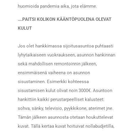
huomioida pandemia aika, jota elämme.
….PAITSI KOLIKON KÄÄNTÖPUOLENA OLEVAT
KULUT
Jos olet hankkimassa sijoitusasuntoa puhtaasti
lyhytaikaiseen vuokraukseen, asunnon hankinnan
sekä mahdollisen remontoinnin jälkeen,
ensimmäisenä vaiheena on asunnon
sisustaminen. Esimerkki kohteessa
sisustamisen kulut olivat noin 3000€. Asuntoon
hankittiin kaikki perustarpeelliset kalusteet:
sohva, sänky, televisio, pyykkikone, aterimet jne.
Tämän jälkeen asunnosta otetaan houkuttelevat
kuvat. Tällä kertaa kuvat hoituivat nollabudjetilla,