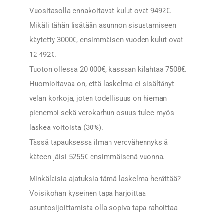
Vuositasolla ennakoitavat kulut ovat 9492€.
Mikäli tähän lisätään asunnon sisustamiseen
käytetty 3000€, ensimmäisen vuoden kulut ovat
12 492€.
Tuoton ollessa 20 000€, kassaan kilahtaa 7508€.
Huomioitavaa on, että laskelma ei sisältänyt
velan korkoja, joten todellisuus on hieman
pienempi sekä verokarhun osuus tulee myös
laskea voitoista (30%).
Tässä tapauksessa ilman verovähennyksiä
käteen jäisi 5255€ ensimmäisenä vuonna.
Minkälaisia ajatuksia tämä laskelma herättää?
Voisikohan kyseinen tapa harjoittaa
asuntosijoittamista olla sopiva tapa rahoittaa