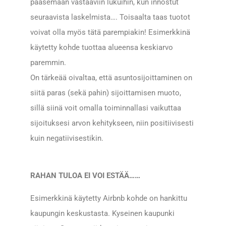
pääsemään vastaaviin lukuihin, kun innostut
seuraavista laskelmista…. Toisaalta taas tuotot
voivat olla myös tätä parempiakin! Esimerkkinä
käytetty kohde tuottaa alueensa keskiarvo
paremmin.
On tärkeää oivaltaa, että asuntosijoittaminen on
siitä paras (sekä pahin) sijoittamisen muoto,
sillä siinä voit omalla toiminnallasi vaikuttaa
sijoituksesi arvon kehitykseen, niin positiivisesti
kuin negatiivisestikin.
RAHAN TULOA EI VOI ESTÄÄ……
Esimerkkinä käytetty Airbnb kohde on hankittu
kaupungin keskustasta. Kyseinen kaupunki