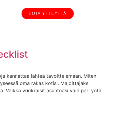
OTA YHTEYTTÄ
T
cklist
oja kannattaa lähteä tavoittelemaan. Miten
kyseessä oma rakas kotisi. Majoittajaksi
. Vaikka vuokraisit asuntoasi vain pari yötä