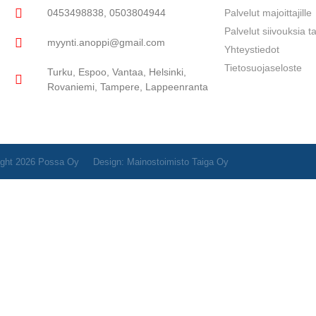
0453498838, 0503804944
Palvelut majoittajille
Palvelut siivouksia ta
myynti.anoppi@gmail.com
Yhteystiedot
Tietosuojaseloste
Turku, Espoo, Vantaa, Helsinki,
Rovaniemi, Tampere, Lappeenranta
ight 2026 Possa Oy
Design: Mainostoimisto Taiga Oy