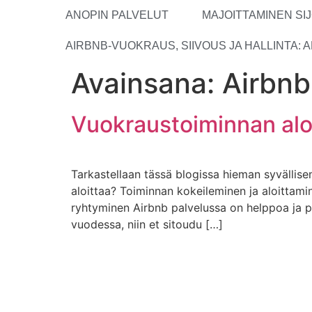
ANOPIN PALVELUT
MAJOITTAMINEN S
AIRBNB-VUOKRAUS, SIIVOUS JA HALLINTA: A
Avainsana:
Airbnb
Vuokraustoiminnan aloi
Tarkastellaan tässä blogissa hieman syvällise
aloittaa? Toiminnan kokeileminen ja aloittamin
ryhtyminen Airbnb palvelussa on helppoa ja pr
vuodessa, niin et sitoudu […]