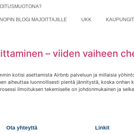
IJOITUSMUOTONA?
NOPIN BLOGI MAJOITTAJILLE
UKK
KAUPUNGI
ttaminen – viiden vaiheen che
mmin kotisi asettamista Airbnb palveluun ja millaisia yöhint
en aiheuttaa luonnollisesti pientä jännitystä, koska onhan 
osessi ilmoituksen tekemiselle on johdonmukainen ja selkeä
Ota yhteyttä
Linkit