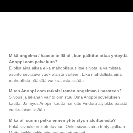
Mikä ongelma / haaste teillä oli, kun päätitte ottaa yhteyttä
Anoppi.com palveluun?
Ei ollut aina aikaa eikä mahdollisuus itse siivota ja valmistaa
asunto seuraava vuokralaista varteen. Eikä mahdollista aina
mahdollista päästää vuokralaista sisään.
Miten Anoppi.com ratkaisi tämän ongelman / haasteen?
Siivous ja lakanan vaihto onnistuu Oma Anoppi sovelluksen
kautta. Ja myös Anopin kautta hankittu Pindora älylukko päästä
vuokralaiset sisään.
Mikä oli suurin pelko ennen yhteistyön aloittamista?
Ehkä siivouksen luotettavuus. Onko siivous aina tehty ajallaan.
Mutta kaikki onkin toiminut moitettomasti.