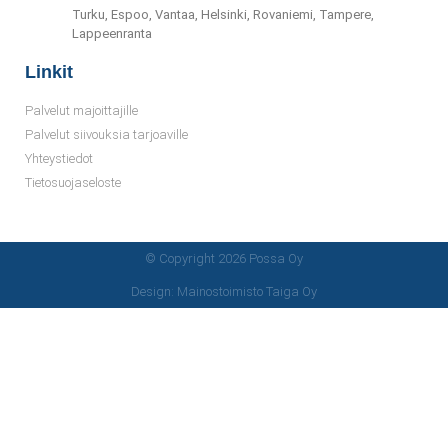
Turku, Espoo, Vantaa, Helsinki, Rovaniemi, Tampere,
Lappeenranta
Linkit
Palvelut majoittajille
Palvelut siivouksia tarjoaville
Yhteystiedot
Tietosuojaseloste
© Copyright 2026 Possa Oy
Design: Mainostoimisto Taiga Oy