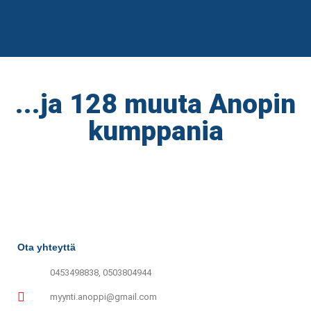
...ja 128 muuta Anopin
kumppania
Ota yhteyttä
0453498838, 0503804944
myynti.anoppi@gmail.com