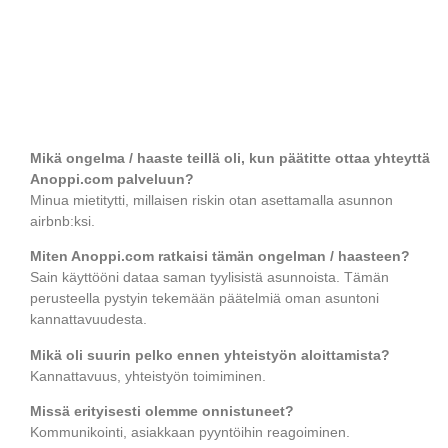
Mikä ongelma / haaste teillä oli, kun päätitte ottaa yhteyttä
Anoppi.com palveluun?
Minua mietitytti, millaisen riskin otan asettamalla asunnon
airbnb:ksi.
Miten Anoppi.com ratkaisi tämän ongelman / haasteen?
Sain käyttööni dataa saman tyylisistä asunnoista. Tämän
perusteella pystyin tekemään päätelmiä oman asuntoni
kannattavuudesta.
Mikä oli suurin pelko ennen yhteistyön aloittamista?
Kannattavuus, yhteistyön toimiminen.
Missä erityisesti olemme onnistuneet?
Kommunikointi, asiakkaan pyyntöihin reagoiminen.