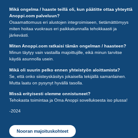
Mikä ongelma / haaste teillä oli, kun päätitte ottaa yhteyttä
Anoppi.com palveluun?
Osaamattomuus eri alustojen integroimiseen, tietämättömyys
miten hoitaa vuokraus eri paikkakunnalla tehokkaasti ja
järkevästi.
Miten Anoppi.com ratkaisi tämän ongelman / haasteen?
Minun täytyy vain vastailla majoittujille, eikä minun tarvitse
käydä asunnolla usein.
Mikä oli suurin pelko ennen yhteistyön aloittamista?
Se, että onko siisteyskäsitys jokaisella tekijällä samanlainen.
Mutta laatu on pysynyt hyvällä tasolla.
Missä erityisesti olemme onnistuneet?
Tehokasta toimintaa ja Oma Anoppi sovelluksesta iso plussa!
-2024
Nooran majoituskohteet