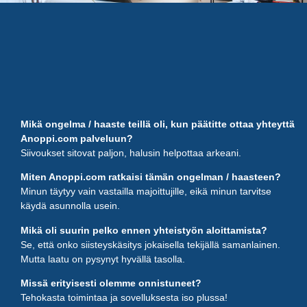
Mikä ongelma / haaste teillä oli, kun päätitte ottaa yhteyttä
Anoppi.com palveluun?
Siivoukset sitovat paljon, halusin helpottaa arkeani.
Miten Anoppi.com ratkaisi tämän ongelman / haasteen?
Minun täytyy vain vastailla majoittujille, eikä minun tarvitse
käydä asunnolla usein.
Mikä oli suurin pelko ennen yhteistyön aloittamista?
Se, että onko siisteyskäsitys jokaisella tekijällä samanlainen.
Mutta laatu on pysynyt hyvällä tasolla.
Missä erityisesti olemme onnistuneet?
Tehokasta toimintaa ja sovelluksesta iso plussa!