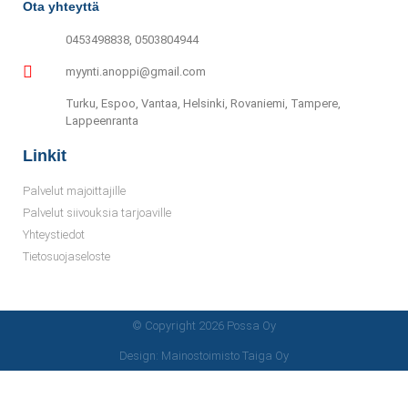
Ota yhteyttä
0453498838, 0503804944
myynti.anoppi@gmail.com
Turku, Espoo, Vantaa, Helsinki, Rovaniemi, Tampere,
Lappeenranta
Linkit
Palvelut majoittajille
Palvelut siivouksia tarjoaville
Yhteystiedot
Tietosuojaseloste
© Copyright 2026 Possa Oy
Design: Mainostoimisto Taiga Oy