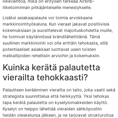
liikevaihtoa, mikä on erityisen tärkeää Airbnb-
liiketoiminnan pitkäjänteiselle menestykselle.
Lisäksi asiakaspalaute voi toimia arvokkaana
markkinointityökaluna. Kun vieraat jakavat positiivisia
kokemuksiaan ja suosittelevat majoituskohdetta muille,
he toimivat käytännössä brändilähettiläinä. Tämä
suullinen markkinointi voi olla erittäin tehokasta, sillä
potentiaaliset asiakkaat luottavat usein toisten
matkailijoiden rehellisiin arvioihin ja kokemuksiin.
Kuinka kerätä palautetta
vierailta tehokkaasti?
Palautteen kerääminen vierailta on taito, joka vaatii sekä
strategista suunnittelua että herkkyyttä. Yksi tehokas
tapa kerätä palautetta on kyselylomakkeiden käyttö.
Kyselyt on helppo lähettää vieraiden sähköpostiin
heidän oleskelunsa jälkeen, ja ne tarjoavat strukturoitua