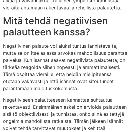
aikaa ja vaivannäköä. Tällainen ympäristö kannustaa
vieraita antamaan rakentavaa ja rehellistä palautetta.
Mitä tehdä negatiivisen
palautteen kanssa?
Negatiivinen palaute voi aluksi tuntua lannistavalta,
mutta se on itse asiassa arvokas mahdollisuus parantaa
palvelua. Kun isännät saavat negatiivista palautetta, on
tärkeää reagoida siihen nopeasti ja ammattimaisesti.
Tämä osoittaa vieraille, että heidän mielipiteensä
otetaan vakavasti ja että isännät ovat sitoutuneet
parantamaan majoituskokemusta.
Negatiiviseen palautteeseen kannattaa suhtautua
rakentavasti. Ensimmäinen askel on arvioida palautteen
sisältö objektiivisesti ja tunnistaa, onko siinä esitettyjä
ongelmia mahdollista ratkaista. Tämän jälkeen isännät
voivat tehdä tarvittavat muutokset ja kehittää