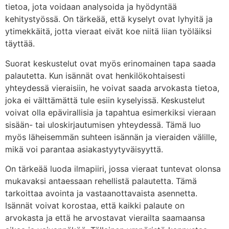
tietoa, jota voidaan analysoida ja hyödyntää
kehitystyössä. On tärkeää, että kyselyt ovat lyhyitä ja
ytimekkäitä, jotta vieraat eivät koe niitä liian työläiksi
täyttää.
Suorat keskustelut ovat myös erinomainen tapa saada
palautetta. Kun isännät ovat henkilökohtaisesti
yhteydessä vieraisiin, he voivat saada arvokasta tietoa,
joka ei välttämättä tule esiin kyselyissä. Keskustelut
voivat olla epävirallisia ja tapahtua esimerkiksi vieraan
sisään- tai uloskirjautumisen yhteydessä. Tämä luo
myös läheisemmän suhteen isännän ja vieraiden välille,
mikä voi parantaa asiakastyytyväisyyttä.
On tärkeää luoda ilmapiiri, jossa vieraat tuntevat olonsa
mukavaksi antaessaan rehellistä palautetta. Tämä
tarkoittaa avointa ja vastaanottavaista asennetta.
Isännät voivat korostaa, että kaikki palaute on
arvokasta ja että he arvostavat vierailta saamaansa