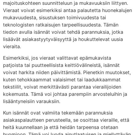
majoituskohteen suunnitteluun ja mukavuuksiin liittyen.
Vieraat voivat esimerkiksi antaa palautetta huonekalujen
mukavuudesta, sisustuksen toimivuudesta tai
teknologisten ratkaisujen tarpeellisuudesta. Tämän
tiedon avulla isännät voivat tehdä parannuksia, jotka
lisäävät asiakastyytyväisyyttä ja houkuttelevat uusia
vieraita.
Esimerkiksi, jos vieraat valittavat epämukavista
patjoista tai puutteellisista keittiövälineistä, isännät
voivat harkita niiden päivittämistä. Pienetkin muutokset,
kuten tehokkaammat valaisimet tai laadukkaammat
tekstiilit, voivat merkittävästi parantaa vierailijoiden
kokemusta. Tämä voi johtaa parempiin arvosteluihin ja
lisääntyneisiin varauksiin.
Kun isännät ovat valmiita tekemään parannuksia
asiakaspalautteen perusteella, se osoittaa vieraille, että
heitä kuunnellaan ja että heidän tarpeensa otetaan
huomioon. Tämä voi luoda ainutlaatuisen ja miellyttävän