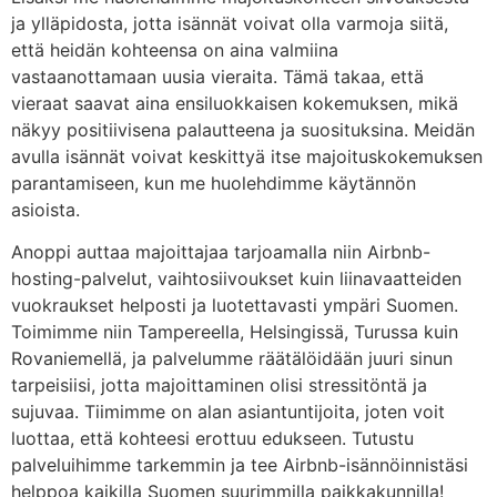
ja ylläpidosta, jotta isännät voivat olla varmoja siitä,
että heidän kohteensa on aina valmiina
vastaanottamaan uusia vieraita. Tämä takaa, että
vieraat saavat aina ensiluokkaisen kokemuksen, mikä
näkyy positiivisena palautteena ja suosituksina. Meidän
avulla isännät voivat keskittyä itse majoituskokemuksen
parantamiseen, kun me huolehdimme käytännön
asioista.
Anoppi auttaa majoittajaa tarjoamalla niin Airbnb-
hosting-palvelut, vaihtosiivoukset kuin liinavaatteiden
vuokraukset helposti ja luotettavasti ympäri Suomen.
Toimimme niin Tampereella, Helsingissä, Turussa kuin
Rovaniemellä, ja palvelumme räätälöidään juuri sinun
tarpeisiisi, jotta majoittaminen olisi stressitöntä ja
sujuvaa. Tiimimme on alan asiantuntijoita, joten voit
luottaa, että kohteesi erottuu edukseen. Tutustu
palveluihimme tarkemmin ja tee Airbnb-isännöinnistäsi
helppoa kaikilla Suomen suurimmilla paikkakunnilla!