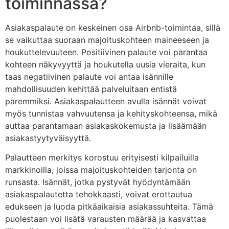
toiminnassa?
Asiakaspalaute on keskeinen osa Airbnb-toimintaa, sillä
se vaikuttaa suoraan majoituskohteen maineeseen ja
houkuttelevuuteen. Positiivinen palaute voi parantaa
kohteen näkyvyyttä ja houkutella uusia vieraita, kun
taas negatiivinen palaute voi antaa isännille
mahdollisuuden kehittää palveluitaan entistä
paremmiksi. Asiakaspalautteen avulla isännät voivat
myös tunnistaa vahvuutensa ja kehityskohteensa, mikä
auttaa parantamaan asiakaskokemusta ja lisäämään
asiakastyytyväisyyttä.
Palautteen merkitys korostuu erityisesti kilpailuilla
markkinoilla, joissa majoituskohteiden tarjonta on
runsasta. Isännät, jotka pystyvät hyödyntämään
asiakaspalautetta tehokkaasti, voivat erottautua
edukseen ja luoda pitkäaikaisia asiakassuhteita. Tämä
puolestaan voi lisätä varausten määrää ja kasvattaa