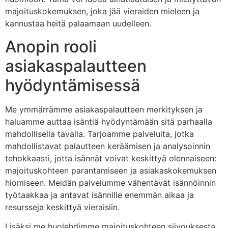
majoituskokemuksen, joka jää vieraiden mieleen ja
kannustaa heitä palaamaan uudelleen.
Anopin rooli
asiakaspalautteen
hyödyntämisessä
Me ymmärrämme asiakaspalautteen merkityksen ja
haluamme auttaa isäntiä hyödyntämään sitä parhaalla
mahdollisella tavalla. Tarjoamme palveluita, jotka
mahdollistavat palautteen keräämisen ja analysoinnin
tehokkaasti, jotta isännät voivat keskittyä olennaiseen:
majoituskohteen parantamiseen ja asiakaskokemuksen
hiomiseen. Meidän palvelumme vähentävät isännöinnin
työtaakkaa ja antavat isännille enemmän aikaa ja
resursseja keskittyä vieraisiin.
Lisäksi me huolehdimme majoituskohteen siivouksesta