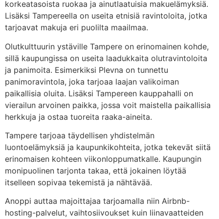
korkeatasoista ruokaa ja ainutlaatuisia makuelämyksiä.
Lisäksi Tampereella on useita etnisiä ravintoloita, jotka
tarjoavat makuja eri puolilta maailmaa.
Olutkulttuurin ystäville Tampere on erinomainen kohde,
sillä kaupungissa on useita laadukkaita olutravintoloita
ja panimoita. Esimerkiksi Plevna on tunnettu
panimoravintola, joka tarjoaa laajan valikoiman
paikallisia oluita. Lisäksi Tampereen kauppahalli on
vierailun arvoinen paikka, jossa voit maistella paikallisia
herkkuja ja ostaa tuoreita raaka-aineita.
Tampere tarjoaa täydellisen yhdistelmän
luontoelämyksiä ja kaupunkikohteita, jotka tekevät siitä
erinomaisen kohteen viikonloppumatkalle. Kaupungin
monipuolinen tarjonta takaa, että jokainen löytää
itselleen sopivaa tekemistä ja nähtävää.
Anoppi auttaa majoittajaa tarjoamalla niin Airbnb-
hosting-palvelut, vaihtosiivoukset kuin liinavaatteiden