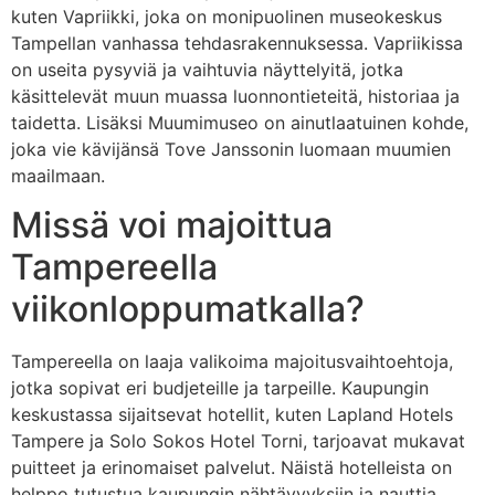
kuten Vapriikki, joka on monipuolinen museokeskus
Tampellan vanhassa tehdasrakennuksessa. Vapriikissa
on useita pysyviä ja vaihtuvia näyttelyitä, jotka
käsittelevät muun muassa luonnontieteitä, historiaa ja
taidetta. Lisäksi Muumimuseo on ainutlaatuinen kohde,
joka vie kävijänsä Tove Janssonin luomaan muumien
maailmaan.
Missä voi majoittua
Tampereella
viikonloppumatkalla?
Tampereella on laaja valikoima majoitusvaihtoehtoja,
jotka sopivat eri budjeteille ja tarpeille. Kaupungin
keskustassa sijaitsevat hotellit, kuten Lapland Hotels
Tampere ja Solo Sokos Hotel Torni, tarjoavat mukavat
puitteet ja erinomaiset palvelut. Näistä hotelleista on
helppo tutustua kaupungin nähtävyyksiin ja nauttia