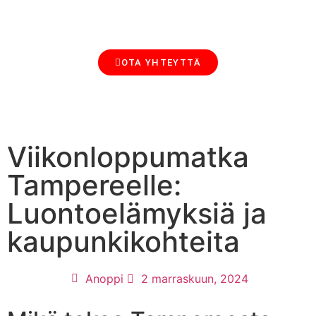
MAJOITTAMINEN SIJOITUSMUOTO
AIRBNB-VUOKRAUS, SIIVOUS JA HALLINTA: ANOPIN BLOGI MAJOITTAJILLE
OTA YHTEYTTÄ
Viikonloppumatka
Tampereelle:
Luontoelämyksiä ja
kaupunkikohteita
Anoppi
2 marraskuun, 2024