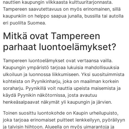
nauttien kaupungin vilkkaasta kulttuuritarjonnasta.
Tampereen saavutettavuus on myös erinomainen, sillä
kaupunkiin on helppo saapua junalla, bussilla tai autolla
eri puolilta Suomea.
Mitkä ovat Tampereen
parhaat luontoelämykset?
Tampereen luontoelämykset ovat vertaansa vailla.
Kaupungin ympäristö tarjoaa lukuisia mahdollisuuksia
ulkoiluun ja luonnossa liikkumiseen. Yksi suosituimmista
kohteista on Pyynikinharju, joka on maailman korkein
soraharju. Pyynikillä voit nauttia upeista maisemista ja
käydä Pyynikin näkötornissa, josta avautuu
henkeäsalpaavat näkymät yli kaupungin ja järvien.
Toinen suosittu luontokohde on Kaupin urheilupuisto,
joka tarjoaa erinomaiset puitteet lenkkeilyyn, pyöräilyyn
ja talvisin hiihtoon. Alueella on myös uimarantoja ja