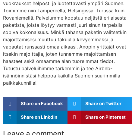
vuokraukset helposti ja luotettavasti ympäri Suomen.
Toimimme niin Tampereella, Helsingissä, Turussa kuin
Rovaniemellä. Palvelumme koostuu neljästä erilaisesta
paketista, joista löytyy varmasti juuri sinun tarpeisiisi
sopiva kokonaisuus. Minkä tahansa paketin valitsetkin
majoittamisesi muuttuu takuulla kevyemmäksi ja
vapautat runsaasti omaa aikaasi. Anopin yrittäjät ovat
itsekin majoittajia, joten tunnemme majoittamisen
haasteet sekä omaamme alan tuoreimmat tiedot.
Tutustu palveluihimme tarkemmin ja tee Airbnb-
isännöinnistäsi helppoa kaikilla Suomen suurimmilla
paikkakunnilla!
Share on Facebook
Share on Twitter
Share on Linkdin
Share on Pinterest
Leave a comment