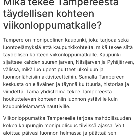
Mikä tekee Tampereesta
täydellisen kohteen
viikonloppumatkalle?
Tampere on monipuolinen kaupunki, joka tarjoaa sekä
luontoelämyksiä että kaupunkikohteita, mikä tekee siitä
täydellisen kohteen viikonloppumatkalle. Kaupunki
sijaitsee kahden suuren järven, Näsijärven ja Pyhäjärven,
välissä, mikä luo upeat puitteet ulkoiluun ja
luonnonläheisiin aktiviteetteihin. Samalla Tampereen
keskusta on eläväinen ja täynnä kulttuuria, historiaa ja
viihdettä. Tämä yhdistelmä tekee Tampereesta
houkuttelevan kohteen niin luonnon ystäville kuin
kaupunkielämästä nauttiville.
Viikonloppumatka Tampereelle tarjoaa mahdollisuuden
kokea kaupungin monipuolisuus tiiviissä ajassa. Voit
aloittaa päiväsi luonnon helmassa ja päättää sen