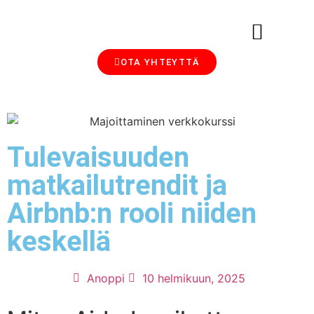
OTA YHTEYTTÄ
MAJOITTAMINEN SIJOITUSMUOTO
AIRBNB-VUOKRAUS, SIIVOUS JA HALLINTA: ANOPIN BLOGI MAJOITTAJILLE
Tulevaisuuden
matkailutrendit ja
Airbnb:n rooli niiden
keskellä
Anoppi
10 helmikuun, 2025