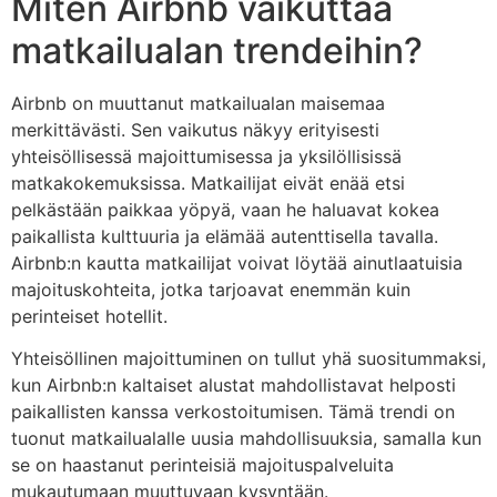
Miten Airbnb vaikuttaa
matkailualan trendeihin?
Airbnb on muuttanut matkailualan maisemaa
merkittävästi. Sen vaikutus näkyy erityisesti
yhteisöllisessä majoittumisessa ja yksilöllisissä
matkakokemuksissa. Matkailijat eivät enää etsi
pelkästään paikkaa yöpyä, vaan he haluavat kokea
paikallista kulttuuria ja elämää autenttisella tavalla.
Airbnb:n kautta matkailijat voivat löytää ainutlaatuisia
majoituskohteita, jotka tarjoavat enemmän kuin
perinteiset hotellit.
Yhteisöllinen majoittuminen on tullut yhä suositummaksi,
kun Airbnb:n kaltaiset alustat mahdollistavat helposti
paikallisten kanssa verkostoitumisen. Tämä trendi on
tuonut matkailualalle uusia mahdollisuuksia, samalla kun
se on haastanut perinteisiä majoituspalveluita
mukautumaan muuttuvaan kysyntään.