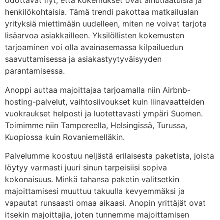
odottavat nyt, että kokemukset ovat ainutlaatuisia ja
henkilökohtaisia. Tämä trendi pakottaa matkailualan
yrityksiä miettimään uudelleen, miten ne voivat tarjota
lisäarvoa asiakkailleen. Yksilöllisten kokemusten
tarjoaminen voi olla avainasemassa kilpailuedun
saavuttamisessa ja asiakastyytyväisyyden
parantamisessa.
Anoppi auttaa majoittajaa tarjoamalla niin Airbnb-
hosting-palvelut, vaihtosiivoukset kuin liinavaatteiden
vuokraukset helposti ja luotettavasti ympäri Suomen.
Toimimme niin Tampereella, Helsingissä, Turussa,
Kuopiossa kuin Rovaniemelläkin.
Palvelumme koostuu neljästä erilaisesta paketista, joista
löytyy varmasti juuri sinun tarpeisiisi sopiva
kokonaisuus. Minkä tahansa paketin valitsetkin
majoittamisesi muuttuu takuulla kevyemmäksi ja
vapautat runsaasti omaa aikaasi. Anopin yrittäjät ovat
itsekin majoittajia, joten tunnemme majoittamisen