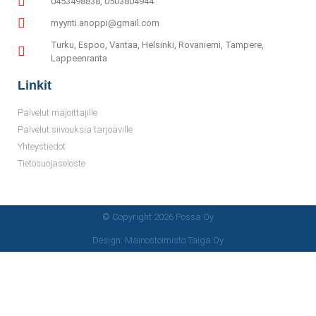
0453498838, 0503804944
myynti.anoppi@gmail.com
Turku, Espoo, Vantaa, Helsinki, Rovaniemi, Tampere,
Lappeenranta
Linkit
Palvelut majoittajille
Palvelut siivouksia tarjoaville
Yhteystiedot
Tietosuojaseloste
© Copyright 2026 Possa Oy
Design: Mainostoimisto Taiga Oy