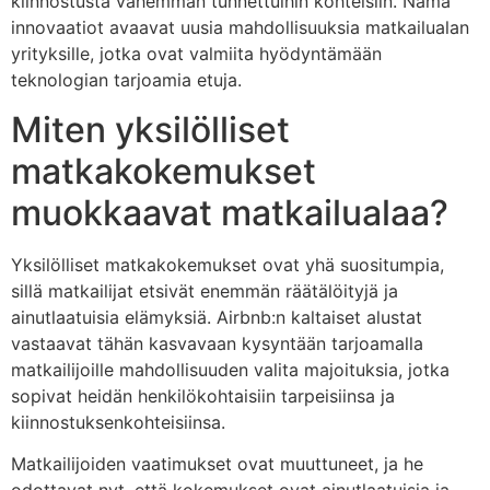
kiinnostusta vähemmän tunnettuihin kohteisiin. Nämä
innovaatiot avaavat uusia mahdollisuuksia matkailualan
yrityksille, jotka ovat valmiita hyödyntämään
teknologian tarjoamia etuja.
Miten yksilölliset
matkakokemukset
muokkaavat matkailualaa?
Yksilölliset matkakokemukset ovat yhä suositumpia,
sillä matkailijat etsivät enemmän räätälöityjä ja
ainutlaatuisia elämyksiä. Airbnb:n kaltaiset alustat
vastaavat tähän kasvavaan kysyntään tarjoamalla
matkailijoille mahdollisuuden valita majoituksia, jotka
sopivat heidän henkilökohtaisiin tarpeisiinsa ja
kiinnostuksenkohteisiinsa.
Matkailijoiden vaatimukset ovat muuttuneet, ja he