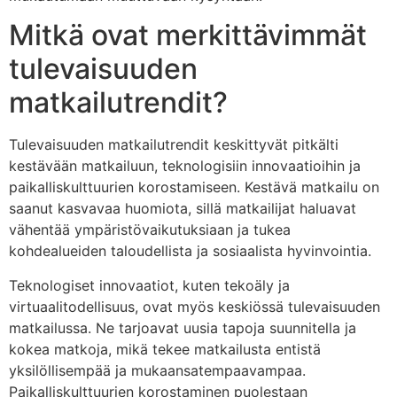
Mitkä ovat merkittävimmät
tulevaisuuden
matkailutrendit?
Tulevaisuuden matkailutrendit keskittyvät pitkälti
kestävään matkailuun, teknologisiin innovaatioihin ja
paikalliskulttuurien korostamiseen. Kestävä matkailu on
saanut kasvavaa huomiota, sillä matkailijat haluavat
vähentää ympäristövaikutuksiaan ja tukea
kohdealueiden taloudellista ja sosiaalista hyvinvointia.
Teknologiset innovaatiot, kuten tekoäly ja
virtuaalitodellisuus, ovat myös keskiössä tulevaisuuden
matkailussa. Ne tarjoavat uusia tapoja suunnitella ja
kokea matkoja, mikä tekee matkailusta entistä
yksilöllisempää ja mukaansatempaavampaa.
Paikalliskulttuurien korostaminen puolestaan