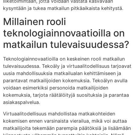
liiketoimintaan, jotta voidaan vastata kasvavaan
kysyntään ja tukea matkailun pitkäaikaista kehitystä.
Millainen rooli
teknologiainnovaatioilla on
matkailun tulevaisuudessa?
Teknologiainnovaatioilla on keskeinen rooli matkailun
tulevaisuudessa. Tekoäly ja virtuaalitodellisuus tarjoavat
uusia mahdollisuuksia matkailualan kehittämiseen ja
parantavat matkailijoiden kokemuksia. Tekoälyn avulla
voidaan esimerkiksi personoida matkailijoiden
kokemuksia, tarjota räätälöityjä suosituksia ja parantaa
asiakaspalvelua.
Virtuaalitodellisuus mahdollistaa matkakohteiden
kokemisen ennen varsinaista vierailua, mikä voi auttaa
matkailijoita tekemään parempia päätöksiä ja lisäämään