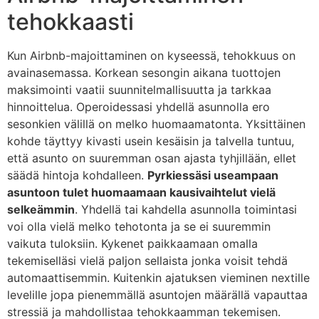
tehokkaasti
Kun Airbnb-majoittaminen on kyseessä, tehokkuus on
avainasemassa. Korkean sesongin aikana tuottojen
maksimointi vaatii suunnitelmallisuutta ja tarkkaa
hinnoittelua. Operoidessasi yhdellä asunnolla ero
sesonkien välillä on melko huomaamatonta. Yksittäinen
kohde täyttyy kivasti usein kesäisin ja talvella tuntuu,
että asunto on suuremman osan ajasta tyhjillään, ellet
säädä hintoja kohdalleen.
Pyrkiessäsi useampaan
asuntoon tulet huomaamaan kausivaihtelut vielä
selkeämmin
. Yhdellä tai kahdella asunnolla toimintasi
voi olla vielä melko tehotonta ja se ei suuremmin
vaikuta tuloksiin. Kykenet paikkaamaan omalla
tekemiselläsi vielä paljon sellaista jonka voisit tehdä
automaattisemmin. Kuitenkin ajatuksen vieminen nextille
levelille jopa pienemmällä asuntojen määrällä vapauttaa
stressiä ja mahdollistaa tehokkaamman tekemisen.