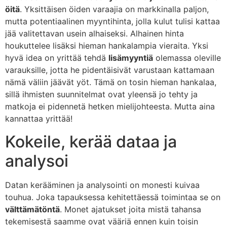
öitä
. Yksittäisen öiden varaajia on markkinalla paljon,
mutta potentiaalinen myyntihinta, jolla kulut tulisi kattaa
jää valitettavan usein alhaiseksi. Alhainen hinta
houkuttelee lisäksi hieman hankalampia vieraita. Yksi
hyvä idea on yrittää tehdä
lisämyyntiä
olemassa oleville
varauksille, jotta he pidentäisivät varustaan kattamaan
nämä väliin jäävät yöt. Tämä on tosin hieman hankalaa,
sillä ihmisten suunnitelmat ovat yleensä jo tehty ja
matkoja ei pidennetä hetken mielijohteesta. Mutta aina
kannattaa yrittää!
Kokeile, kerää dataa ja
analysoi
Datan kerääminen ja analysointi on monesti kuivaa
touhua. Joka tapauksessa kehitettäessä toimintaa se on
välttämätöntä
. Monet ajatukset joita mistä tahansa
tekemisestä saamme ovat vääriä ennen kuin toisin