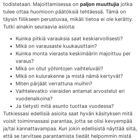
todistetaan. Majoittamisessa on
paljon muuttujia
jotka
tulee ottaa huomioon päätöksiä tehtäessä. Tämä on
täysin fiilikseen perustuvaa, mikäli tietoa ei ole kerätty.
Tutki ainakin seuraavia asioita:
Kuinka pitkiä varauksia saat keskiarvollisesti?
Mikä on varausaste kuukausittain?
Kuinka monta vierasta keskimäärin majoittuu per
varaus?
Mikä on ollut yöhintojen vaihteluväli?
Mikä on kulurakenne ja mistä nämä kertyvät?
Miten pärjäät verrattuna muihin?
Vaihtelevatko vieraiden antamat arvostelut eri
vuodenaikoina?
Ja tietysti mitä asunto tuottaa vuodessa?
Tutkiessasi edellisiä asioita saat hyvän käsityksen mitä
voisit toiminnassasi parantaa, jotta se olisi kevyempää
ja/tai kannattavampaa. Kun jokin edellisistä näyttää siltä,
että se tarvitsee parantamista tiedät helpommin mistä