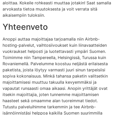
aloittaa. Kokeile rohkeasti muuttaa jotakin! Saat samalla
arvokasta tietoa muutoksesta ja voit verrata sitä
aikaisempiin tuloksiin.
Yhteenveto
Anoppi auttaa majoittajaa tarjoamalla niin Airbnb-
hosting-palvelut, vaihtosiivoukset kuin liinavaatteiden
vuokraukset helposti ja luotettavasti ympäri Suomen.
Toimimme niin Tampereella, Helsingissä, Turussa kuin
Rovaniemellä. Palvelumme koostuu neljästä erilaisesta
paketista, joista löytyy varmasti juuri sinun tarpeisiisi
sopiva kokonaisuus. Minkä tahansa paketin valitsetkin
majoittamisesi muuttuu takuulla kevyemmäksi ja
vapautat runsaasti omaa aikaasi. Anopin yrittäjät ovat
itsekin majoittajia, joten tunnemme majoittamisen
haasteet sekä omaamme alan tuoreimmat tiedot.
Tutustu palveluihimme tarkemmin ja tee Airbnb-
isännöinnistäsi helppoa kaikilla Suomen suurimmilla