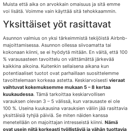
Muista että aika on arvokkain omaisuus ja sitä emme
voi lisätä. Voimme vain käyttää sitä tehokkaammin.
Yksittäiset yöt rasittavat
Asunnon valmius on yksi tärkeimmistä tekijöistä Airbnb-
majoittamisessa. Asunnon ollessa siivoamatta tai
kokonaan kiinni, se ei hyödytä mitään. En väitä, että 100
% varausasteen tavoittelu on välttämättä järkevää
kaikkina aikoina. Kuitenkin sellaisena aikana kun
potentiaaliset tuotot ovat parhaillaan suosittelemme
tavoittelemaan korkeaa astetta. Keskiarvoisesti
vieraat
vaihtuvat kokemuksemme mukaan 5 – 8 kertaa
kuukaudessa
. Tämä tarkoittaa keskiarvollisen
varauksen olevan 3 – 5 välissä, kun varausaste ei ole
100 %. Useina kuukausina varauksien väliin jää rasittavia
yksittäisiä tyhjiä päiviä. Se miten näiden kanssa
menetellään on majoittajan intresseistä kiinni.
Nämä
ovat usein niitä korkeasti työllistäviä ja vähän tuottavia