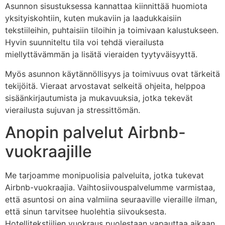
Asunnon sisustuksessa kannattaa kiinnittää huomiota
yksityiskohtiin, kuten mukaviin ja laadukkaisiin
tekstiileihin, puhtaisiin tiloihin ja toimivaan kalustukseen.
Hyvin suunniteltu tila voi tehdä vierailusta
miellyttävämmän ja lisätä vieraiden tyytyväisyyttä.
Myös asunnon käytännöllisyys ja toimivuus ovat tärkeitä
tekijöitä. Vieraat arvostavat selkeitä ohjeita, helppoa
sisäänkirjautumista ja mukavuuksia, jotka tekevät
vierailusta sujuvan ja stressittömän.
Anopin palvelut Airbnb-
vuokraajille
Me tarjoamme monipuolisia palveluita, jotka tukevat
Airbnb-vuokraajia. Vaihtosiivouspalvelumme varmistaa,
että asuntosi on aina valmiina seuraaville vieraille ilman,
että sinun tarvitsee huolehtia siivouksesta.
Hotellitekstiilien vuokraus puolestaan vapauttaa aikaan