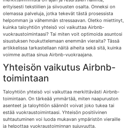
erityisesti tekstiilien ja siivousten osalta. Onneksi on
olemassa palveluja, jotka tekevät tästä prosessista
helpomman ja vähemmän stressaavan. Oletko miettinyt,
kuinka taloyhtiön yhteisö voi vaikuttaa Airbnb-
vuokraustoimintaasi? Tai miten voit optimoida asuntosi
sisustuksen houkuttelemaan enemmän vieraita? Tässä
artikkelissa tarkastellaan näitä aiheita sekä sitä, kuinka
voimme auttaa sinua Airbnb-vuokraajana.
Yhteisön vaikutus Airbnb-
toimintaan
Taloyhtiön yhteisö voi vaikuttaa merkittävästi Airbnb-
toimintaan. On tärkeää ymmärtää, miten naapuruston
asenteet ja taloyhtiön säännöt voivat joko tukea tai
estää vuokraustoimintaasi. Yhteisön positiivinen
suhtautuminen voi luoda mukavan ympäristön vieraille
ja helpottaa vuokraustoiminnan sujuvuutta.