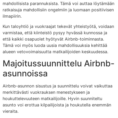
mahdollisista parannuksista. Tämä voi auttaa löytämään
ratkaisuja mahdollisiin ongelmiin ja luomaan positiivisen
ilmapiirin.
Kun taloyhtiö ja vuokraajat tekevät yhteistyötä, voidaan
varmistaa, että kiinteistö pysyy hyvässä kunnossa ja
että kaikki osapuolet hyötyvät Airbnb-toiminnasta.
Tämä voi myös luoda uusia mahdollisuuksia kehittää
alueen vetovoimaisuutta matkailijoiden keskuudessa.
Majoitussuunnittelu Airbnb-
asunnoissa
Airbnb-asunnon sisustus ja suunnittelu voivat vaikuttaa
merkittävästi vuokrauksen menestykseen ja
houkuttelevuuteen matkailijoille. Hyvin suunniteltu
asunto voi erottua kilpailijoista ja houkutella enemmän
vieraita.