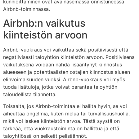
kunnioittaminen ovat avainasemassa onnistuneessa
Airbnb-toiminnassa.
Airbnb:n vaikutus
kiinteistön arvoon
Airbnb-vuokraus voi vaikuttaa sekä positiivisesti että
negatiivisesti taloyhtiön kiinteistön arvoon. Positiivisena
vaikutuksena voidaan nähdä lisääntynyt kiinnostus
alueeseen ja potentiaalisten ostajien kiinnostus alueen
elinvoimaisuuden vuoksi. Airbnb-vuokraus voi myös
tuoda lisätuloja, jotka voivat parantaa taloyhtiön
taloudellista tilannetta.
Toisaalta, jos Airbnb-toimintaa ei hallita hyvin, se voi
aiheuttaa ongelmia, kuten melua tai turvallisuushuolia,
mikä voi laskea kiinteistön arvoa. Tästä syystä on
tärkeää, että vuokraustoiminta on hallittua ja että
taloyhtiössä on selkeät pelisäännöt.