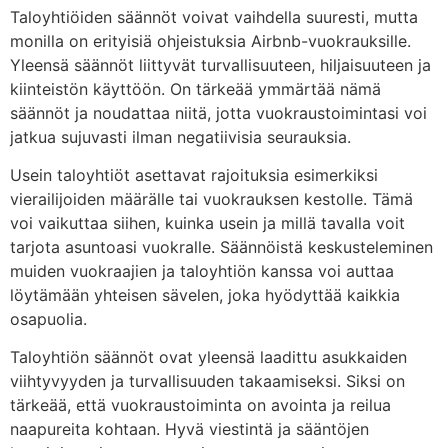
Taloyhtiöiden säännöt voivat vaihdella suuresti, mutta
monilla on erityisiä ohjeistuksia Airbnb-vuokrauksille.
Yleensä säännöt liittyvät turvallisuuteen, hiljaisuuteen ja
kiinteistön käyttöön. On tärkeää ymmärtää nämä
säännöt ja noudattaa niitä, jotta vuokraustoimintasi voi
jatkua sujuvasti ilman negatiivisia seurauksia.
Usein taloyhtiöt asettavat rajoituksia esimerkiksi
vierailijoiden määrälle tai vuokrauksen kestolle. Tämä
voi vaikuttaa siihen, kuinka usein ja millä tavalla voit
tarjota asuntoasi vuokralle. Säännöistä keskusteleminen
muiden vuokraajien ja taloyhtiön kanssa voi auttaa
löytämään yhteisen sävelen, joka hyödyttää kaikkia
osapuolia.
Taloyhtiön säännöt ovat yleensä laadittu asukkaiden
viihtyvyyden ja turvallisuuden takaamiseksi. Siksi on
tärkeää, että vuokraustoiminta on avointa ja reilua
naapureita kohtaan. Hyvä viestintä ja sääntöjen