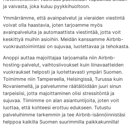
ja vaivasta, joka kuluu pyykkihuoltoon.
Ymmärrämme, että avainpalvelut ja vieraiden viestintä
voivat olla haastavia, joten tarjoamme myös
avainpalveluita ja automaattista viestintää, jotta voit
keskittyä muihin asioihin. Meidän kanssamme Airbnb-
vuokraustoimintasi on sujuvaa, luotettavaa ja tehokasta.
Anoppi auttaa majoittajaa tarjoamalla niin Airbnb-
hosting-palvelut, vaihtosiivoukset kuin liinavaatteiden
vuokraukset helposti ja luotettavasti ympäri Suomen.
Toimimme niin Tampereella, Helsingissä, Turussa kuin
Rovaniemellä, ja palvelumme räätälöidään juuri sinun
tarpeisiisi, jotta majoittaminen olisi stressitöntä ja
sujuvaa. Tiimimme on alan asiantuntijoita, joten voit
luottaa, että kohteesi erottuu edukseen. Tutustu
palveluihimme tarkemmin ja tee Airbnb-isännöinnistäsi
helppoa kaikilla Suomen suurimmilla paikkakunnilla!