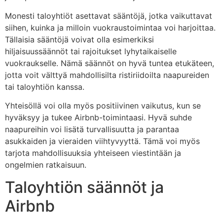
Monesti taloyhtiöt asettavat sääntöjä, jotka vaikuttavat
siihen, kuinka ja milloin vuokraustoimintaa voi harjoittaa.
Tällaisia sääntöjä voivat olla esimerkiksi
hiljaisuussäännöt tai rajoitukset lyhytaikaiselle
vuokraukselle. Nämä säännöt on hyvä tuntea etukäteen,
jotta voit välttyä mahdollisilta ristiriidoilta naapureiden
tai taloyhtiön kanssa.
Yhteisöllä voi olla myös positiivinen vaikutus, kun se
hyväksyy ja tukee Airbnb-toimintaasi. Hyvä suhde
naapureihin voi lisätä turvallisuutta ja parantaa
asukkaiden ja vieraiden viihtyvyyttä. Tämä voi myös
tarjota mahdollisuuksia yhteiseen viestintään ja
ongelmien ratkaisuun.
Taloyhtiön säännöt ja
Airbnb