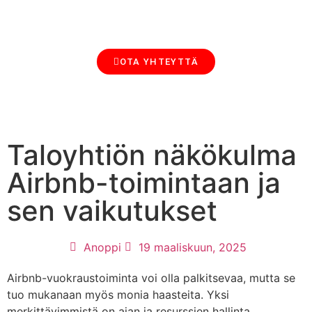
MAJOITTAMINEN SIJOITUSMUOTO
AIRBNB-VUOKRAUS, SIIVOUS JA HALLINTA: ANOPIN BLOGI MAJOITTAJILLE
OTA YHTEYTTÄ
Taloyhtiön näkökulma
Airbnb-toimintaan ja
sen vaikutukset
Anoppi
19 maaliskuun, 2025
Airbnb-vuokraustoiminta voi olla palkitsevaa, mutta se
tuo mukanaan myös monia haasteita. Yksi
merkittävimmistä on ajan ja resurssien hallinta,