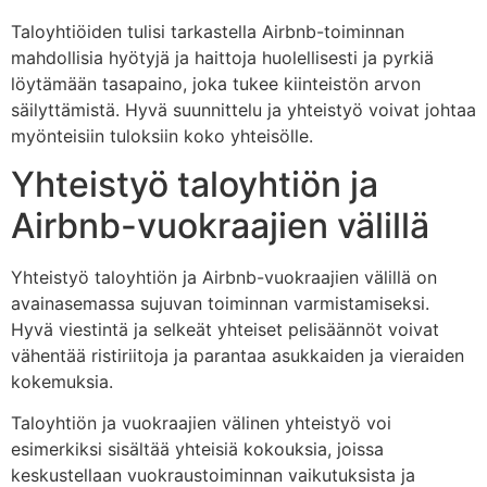
Taloyhtiöiden tulisi tarkastella Airbnb-toiminnan
mahdollisia hyötyjä ja haittoja huolellisesti ja pyrkiä
löytämään tasapaino, joka tukee kiinteistön arvon
säilyttämistä. Hyvä suunnittelu ja yhteistyö voivat johtaa
myönteisiin tuloksiin koko yhteisölle.
Yhteistyö taloyhtiön ja
Airbnb-vuokraajien välillä
Yhteistyö taloyhtiön ja Airbnb-vuokraajien välillä on
avainasemassa sujuvan toiminnan varmistamiseksi.
Hyvä viestintä ja selkeät yhteiset pelisäännöt voivat
vähentää ristiriitoja ja parantaa asukkaiden ja vieraiden
kokemuksia.
Taloyhtiön ja vuokraajien välinen yhteistyö voi
esimerkiksi sisältää yhteisiä kokouksia, joissa
keskustellaan vuokraustoiminnan vaikutuksista ja