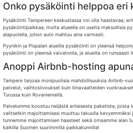
Onko pysäköinti helppoa eri 
Pysäköinti Tampereen keskustassa voi olla haastavaa, eri
pysäköintipaikkaa, mutta alueella on useita maksullisia py
alapuolella, johon auto mahtuu aina varmasti.
Pyynikin ja Pispalan alueilla pysäköinti on yleensä helpo
pysäköinti on yleensä vaivatonta, ja alueilla on runsaasti 
Anoppi Airbnb-hosting apun
Tampere tarjoaa monipuolisia mahdollisuuksia Airbnb-vuok
palvelut, vaihtosiivoukset kuin liinavaatteiden vuokrauks
Turussa kuin Rovaniemellä.
Palvelumme koostuu neljästä erilaisesta paketista, joista 
valitsetkin majoittamisesi muuttuu takuulla kevyemmäksi ja
tunnemme majoittamisen haasteet sekä omaamme alan tuor
kaikilla Suomen suurimmilla paikkakunnilla!