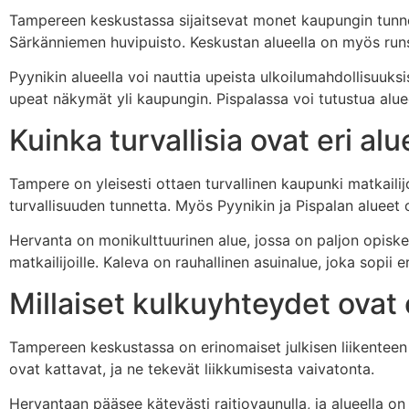
Tampereen keskustassa sijaitsevat monet kaupungin tunn
Särkänniemen huvipuisto. Keskustan alueella on myös runsa
Pyynikin alueella voi nauttia upeista ulkoilumahdollisuuks
upeat näkymät yli kaupungin. Pispalassa voi tutustua aluee
Kuinka turvallisia ovat eri al
Tampere on yleisesti ottaen turvallinen kaupunki matkailijoi
turvallisuuden tunnetta. Myös Pyynikin ja Pispalan alueet ova
Hervanta on monikulttuurinen alue, jossa on paljon opiskeli
matkailijoille. Kaleva on rauhallinen asuinalue, joka sopii er
Millaiset kulkuyhteydet ovat
Tampereen keskustassa on erinomaiset julkisen liikenteen y
ovat kattavat, ja ne tekevät liikkumisesta vaivatonta.
Hervantaan pääsee kätevästi raitiovaunulla, ja alueella on