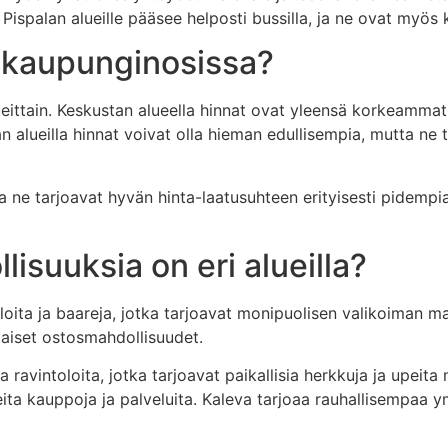
 Pispalan alueille pääsee helposti bussilla, ja ne ovat myös
i kaupunginosissa?
eittain. Keskustan alueella hinnat ovat yleensä korkeammat
lan alueilla hinnat voivat olla hieman edullisempia, mutta ne 
ne tarjoavat hyvän hinta-laatusuhteen erityisesti pidempiaikai
lisuuksia on eri alueilla?
iloita ja baareja, jotka tarjoavat monipuolisen valikoiman 
maiset ostosmahdollisuudet.
a ja ravintoloita, jotka tarjoavat paikallisia herkkuja ja upe
eita kauppoja ja palveluita. Kaleva tarjoaa rauhallisempaa y