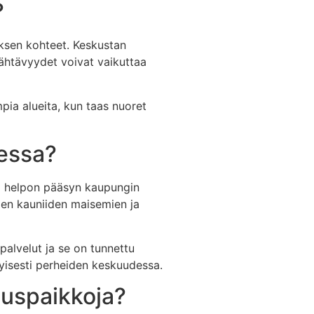
?
uksen kohteet. Keskustan
 nähtävyydet voivat vaikuttaa
pia alueita, kun taas nuoret
dessa?
aa helpon pääsyn kaupungin
iden kauniiden maisemien ja
 palvelut ja se on tunnettu
ityisesti perheiden keskuudessa.
tuspaikkoja?