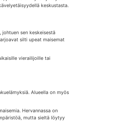
 kävelyetäisyydellä keskustasta.
, johtuen sen keskeisestä
tarjoavat silti upeat maisemat
sille vierailijoille tai
makuelämyksiä. Alueella on myös
ita maisemia. Hervannassa on
mpäristöä, mutta sieltä löytyy