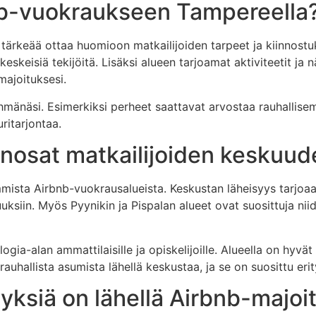
bnb-vuokraukseen Tampereella
 tärkeää ottaa huomioon matkailijoiden tarpeet ja kiinnost
keskeisiä tekijöitä. Lisäksi alueen tarjoamat aktiviteetit ja
majoituksesi.
mänäsi. Esimerkiksi perheet saattavat arvostaa rauhallisem
ritarjontaa.
inosat matkailijoiden keskuu
mmista Airbnb-vuokrausalueista. Keskustan läheisyys tarjo
uuksiin. Myös Pyynikin ja Pispalan alueet ovat suosittuja ni
ogia-alan ammattilaisille ja opiskelijoille. Alueella on hyvät
rauhallista asumista lähellä keskustaa, ja se on suosittu er
yyksiä on lähellä Airbnb-majoi