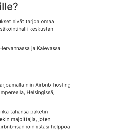
lle?
ukset eivät tarjoa omaa
säköintihalli keskustan
. Hervannassa ja Kalevassa
arjoamalla niin Airbnb-hosting-
mpereella, Helsingissä,
Minkä tahansa paketin
kin majoittajia, joten
rbnb-isännöinnistäsi helppoa