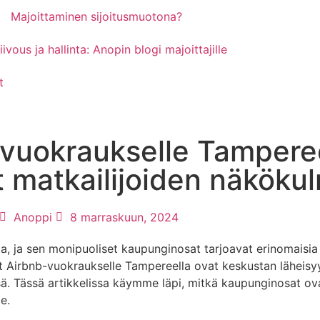
Majoittaminen sijoitusmuotona?
ivous ja hallinta: Anopin blogi majoittajille
t
-vuokraukselle Tamperee
 matkailijoiden näköku
Anoppi
8 marraskuun, 2024
, ja sen monipuoliset kaupunginosat tarjoavat erinomaisia
et Airbnb-vuokraukselle Tampereella ovat keskustan lähei
. Tässä artikkelissa käymme läpi, mitkä kaupunginosat ovat
e.