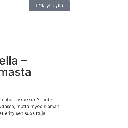
Ota yhteyttä
lla –
lmasta
 mahdollisuuksia Airbnb-
syydessä, mutta myös hieman
 erityisen suosittuja