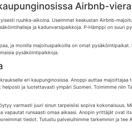
kaupunginosissa Airbnb-vierai
tyisesti ruuhka-aikoina. Useimmat keskustan Airbnb-majoit
säköintihalleja ja kadunvarsipaikkoja. P-Hämppi on suuri py
mpaa, ja monilla majoituspaikoilla on omat pysäköintipaikat
ilmaisia pysäköintipaikkoja.
a
raukselle eri kaupunginosissa. Anoppi auttaa majoittajaa t
et helposti ja luotettavasti ympäri Suomen. Toimimme niin Ta
löytyy varmasti juuri sinun tarpeisiisi sopiva kokonaisuus. 
 vapautat runsaasti omaa aikaasi. Anopin yrittäjät ovat itse
eimmat tiedot. Tutustu palveluihimme tarkemmin ja tee Ai