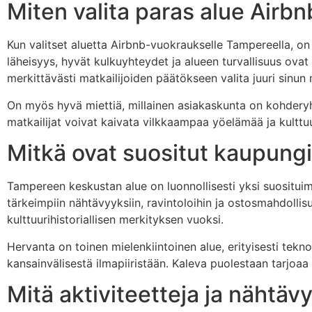
Miten valita paras alue Air
Kun valitset aluetta Airbnb-vuokraukselle Tampereella, on
läheisyys, hyvät kulkuyhteydet ja alueen turvallisuus ovat 
merkittävästi matkailijoiden päätökseen valita juuri sinun 
On myös hyvä miettiä, millainen asiakaskunta on kohderyh
matkailijat voivat kaivata vilkkaampaa yöelämää ja kulttuu
Mitkä ovat suositut kaupung
Tampereen keskustan alue on luonnollisesti yksi suositui
tärkeimpiin nähtävyyksiin, ravintoloihin ja ostosmahdollis
kulttuurihistoriallisen merkityksen vuoksi.
Hervanta on toinen mielenkiintoinen alue, erityisesti teknol
kansainvälisestä ilmapiiristään. Kaleva puolestaan tarjoaa 
Mitä aktiviteetteja ja nähtäv