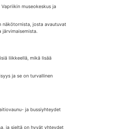
 Vapriikin museokeskus ja
n näkötornista, josta avautuvat
a järvimaisemista.
?
iä liikkeellä, mikä lisää
syys ja se on turvallinen
Raitiovaunu- ja bussiyhteydet
a, ja sieltä on hyvät yhteydet