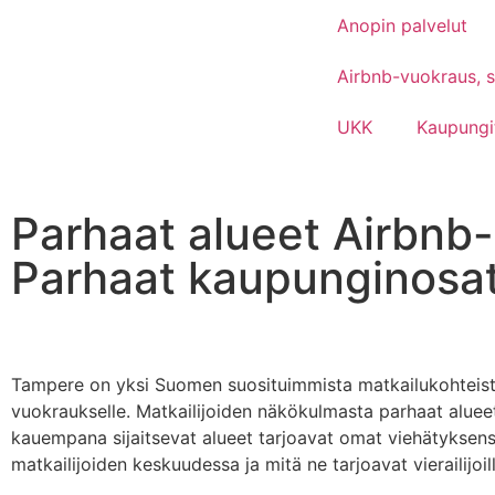
Anopin palvelut
Airbnb-vuokraus, si
UKK
Kaupungi
Parhaat alueet Airbnb
Parhaat kaupunginosat
Tampere on yksi Suomen suosituimmista matkailukohteista
vuokraukselle. Matkailijoiden näkökulmasta parhaat alue
kauempana sijaitsevat alueet tarjoavat omat viehätyksensä
matkailijoiden keskuudessa ja mitä ne tarjoavat vierailijoill