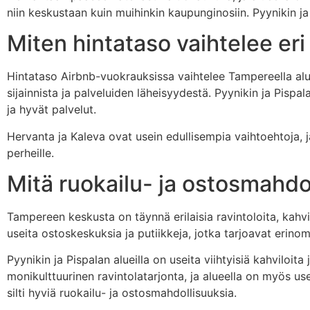
niin keskustaan kuin muihinkin kaupunginosiin. Pyynikin ja
Miten hintataso vaihtelee er
Hintataso Airbnb-vuokrauksissa vaihtelee Tampereella alu
sijainnista ja palveluiden läheisyydestä. Pyynikin ja Pispa
ja hyvät palvelut.
Hervanta ja Kaleva ovat usein edullisempia vaihtoehtoja, ja 
perheille.
Mitä ruokailu- ja ostosmahdol
Tampereen keskusta on täynnä erilaisia ravintoloita, kahv
useita ostoskeskuksia ja putiikkeja, jotka tarjoavat erino
Pyynikin ja Pispalan alueilla on useita viihtyisiä kahviloit
monikulttuurinen ravintolatarjonta, ja alueella on myös us
silti hyviä ruokailu- ja ostosmahdollisuuksia.