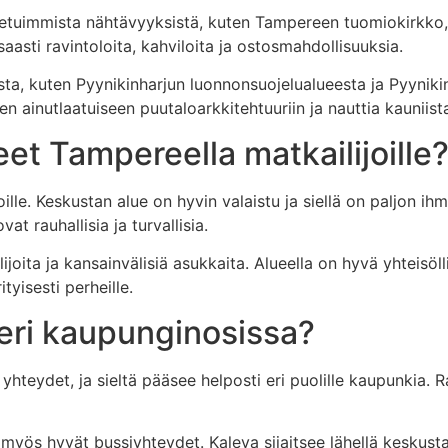
etuimmista nähtävyyksistä, kuten Tampereen tuomiokirkko,
asti ravintoloita, kahviloita ja ostosmahdollisuuksia.
ista, kuten Pyynikinharjun luonnonsuojelualueesta ja Pyyniki
n ainutlaatuiseen puutaloarkkitehtuuriin ja nauttia kauniist
ueet Tampereella matkailijoille
lle. Keskustan alue on hyvin valaistu ja siellä on paljon ihmis
t rauhallisia ja turvallisia.
joita ja kansainvälisiä asukkaita. Alueella on hyvä yhteisölli
ityisesti perheille.
 eri kaupunginosissa?
hteydet, ja sieltä pääsee helposti eri puolille kaupunkia. 
 myös hyvät bussiyhteydet. Kaleva sijaitsee lähellä keskusta