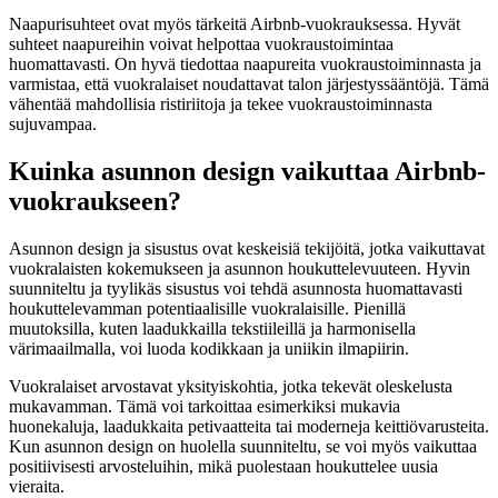
Naapurisuhteet ovat myös tärkeitä Airbnb-vuokrauksessa. Hyvät
suhteet naapureihin voivat helpottaa vuokraustoimintaa
huomattavasti. On hyvä tiedottaa naapureita vuokraustoiminnasta ja
varmistaa, että vuokralaiset noudattavat talon järjestyssääntöjä. Tämä
vähentää mahdollisia ristiriitoja ja tekee vuokraustoiminnasta
sujuvampaa.
Kuinka asunnon design vaikuttaa Airbnb-
vuokraukseen?
Asunnon design ja sisustus ovat keskeisiä tekijöitä, jotka vaikuttavat
vuokralaisten kokemukseen ja asunnon houkuttelevuuteen. Hyvin
suunniteltu ja tyylikäs sisustus voi tehdä asunnosta huomattavasti
houkuttelevamman potentiaalisille vuokralaisille. Pienillä
muutoksilla, kuten laadukkailla tekstiileillä ja harmonisella
värimaailmalla, voi luoda kodikkaan ja uniikin ilmapiirin.
Vuokralaiset arvostavat yksityiskohtia, jotka tekevät oleskelusta
mukavamman. Tämä voi tarkoittaa esimerkiksi mukavia
huonekaluja, laadukkaita petivaatteita tai moderneja keittiövarusteita.
Kun asunnon design on huolella suunniteltu, se voi myös vaikuttaa
positiivisesti arvosteluihin, mikä puolestaan houkuttelee uusia
vieraita.