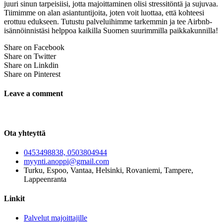
juuri sinun tarpeisiisi, jotta majoittaminen olisi stressitöntä ja sujuvaa.
Tiimimme on alan asiantuntijoita, joten voit luottaa, että kohteesi
erottuu edukseen. Tutustu palveluihimme tarkemmin ja tee Airbnb-
isännöinnistäsi helppoa kaikilla Suomen suurimmilla paikkakunnilla!
Share on Facebook
Share on Twitter
Share on Linkdin
Share on Pinterest
Leave a comment
Ota yhteyttä
0453498838, 0503804944
myynti.anoppi@gmail.com
Turku, Espoo, Vantaa, Helsinki, Rovaniemi, Tampere,
Lappeenranta
Linkit
Palvelut majoittajille