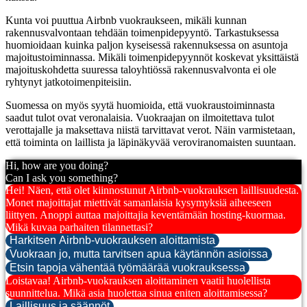
Kunta voi puuttua Airbnb vuokraukseen, mikäli kunnan
rakennusvalvontaan tehdään toimenpidepyyntö. Tarkastuksessa
huomioidaan kuinka paljon kyseisessä rakennuksessa on asuntoja
majoitustoiminnassa. Mikäli toimenpidepyynnöt koskevat yksittäistä
majoituskohdetta suuressa taloyhtiössä rakennusvalvonta ei ole
ryhtynyt jatkotoimenpiteisiin.
Suomessa on myös syytä huomioida, että vuokraustoiminnasta
saadut tulot ovat veronalaisia. Vuokraajan on ilmoitettava tulot
verottajalle ja maksettava niistä tarvittavat verot. Näin varmistetaan,
että toiminta on laillista ja läpinäkyvää veroviranomaisten suuntaan.
Hi, how are you doing?
Can I ask you something?
Hei! Näen, että olet kiinnostunut Airbnb-vuokrauksen laillisuudesta.
Monet majoittajat miettivät samanlaisia kysymyksiä aiheeseen
liittyen. Anoppi auttaa majoittajia keventämään hosting-kuormaa.
Mikä kuvaa parhaiten tilannettasi?
Harkitsen Airbnb-vuokrauksen aloittamista
Vuokraan jo, mutta tarvitsen apua käytännön asioissa
Etsin tapoja vähentää työmäärää vuokrauksessa
Loistavaa! Airbnb-vuokrauksen aloittaminen vaatii huolellista
suunnittelua. Mikä asia huolettaa sinua eniten aloittamisessa?
Laillisuus ja säännöt