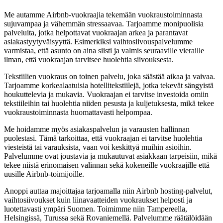
Me autamme Airbnb-vuokraajia tekemään vuokraustoiminnasta
sujuvampaa ja vähemmän stressaavaa. Tarjoamme monipuolisia
palveluita, jotka helpottavat vuokraajan arkea ja parantavat
asiakastyytyväisyyttä. Esimerkiksi vaihtosiivouspalvelumme
varmistaa, että asunto on aina siisti ja valmis seuraaville vieraille
ilman, että vuokraajan tarvitsee huolehtia siivouksesta.
Tekstiilien vuokraus on toinen palvelu, joka säästää aikaa ja vaivaa.
Tarjoamme korkealaatuisia hotellitekstiilejä, jotka tekevät sängyistä
houkuttelevia ja mukavia. Vuokraajan ei tarvitse investoida omiin
tekstiileihin tai huolehtia niiden pesusta ja kuljetuksesta, mikä tekee
vuokraustoiminnasta huomattavasti helpompaa.
Me hoidamme myös asiakaspalvelun ja varausten hallinnan
puolestasi. Tämä tarkoittaa, että vuokraajan ei tarvitse huolehtia
viesteistä tai varauksista, vaan voi keskittyä muihin asioihin.
Palvelumme ovat joustavia ja mukautuvat asiakkaan tarpeisiin, mikä
tekee niistä erinomaisen valinnan sekä kokeneille vuokraajille että
uusille Airbnb-toimijoille.
Anoppi auttaa majoittajaa tarjoamalla niin Airbnb hosting-palvelut,
vaihtosiivoukset kuin liinavaatteiden vuokraukset helposti ja
luotettavasti ympäri Suomen. Toimimme niin Tampereella,
Helsingissä, Turussa sekä Rovaniemellä. Palvelumme räätälöidään