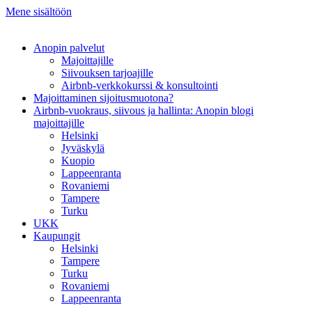
Mene sisältöön
Anopin palvelut
Majoittajille
Siivouksen tarjoajille
Airbnb-verkkokurssi & konsultointi
Majoittaminen sijoitusmuotona?
Airbnb-vuokraus, siivous ja hallinta: Anopin blogi
majoittajille
Helsinki
Jyväskylä
Kuopio
Lappeenranta
Rovaniemi
Tampere
Turku
UKK
Kaupungit
Helsinki
Tampere
Turku
Rovaniemi
Lappeenranta