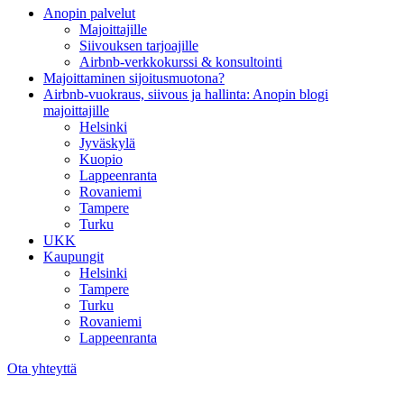
Anopin palvelut
Majoittajille
Siivouksen tarjoajille
Airbnb-verkkokurssi & konsultointi
Majoittaminen sijoitusmuotona?
Airbnb-vuokraus, siivous ja hallinta: Anopin blogi
majoittajille
Helsinki
Jyväskylä
Kuopio
Lappeenranta
Rovaniemi
Tampere
Turku
UKK
Kaupungit
Helsinki
Tampere
Turku
Rovaniemi
Lappeenranta
Ota yhteyttä