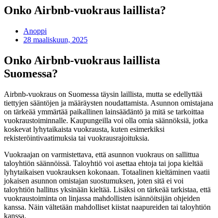
Onko Airbnb-vuokraus laillista?
Anoppi
28 maaliskuun, 2025
Onko Airbnb-vuokraus laillista
Suomessa?
Airbnb-vuokraus on Suomessa täysin laillista, mutta se edellyttää
tiettyjen sääntöjen ja määräysten noudattamista. Asunnon omistajana
on tärkeää ymmärtää paikallinen lainsäädäntö ja mitä se tarkoittaa
vuokraustoiminnalle. Kaupungeilla voi olla omia säännöksiä, jotka
koskevat lyhytaikaista vuokrausta, kuten esimerkiksi
rekisteröintivaatimuksia tai vuokrausrajoituksia.
Vuokraajan on varmistettava, että asunnon vuokraus on sallittua
taloyhtiön säännöissä. Taloyhtiö voi asettaa ehtoja tai jopa kieltää
lyhytaikaisen vuokrauksen kokonaan. Totaalinen kieltäminen vaatii
jokaisen asunnon omistajan suostumuksen, joten sitä ei voi
taloyhtiön hallitus yksinään kieltää. Lisäksi on tärkeää tarkistaa, että
vuokraustoiminta on linjassa mahdollisten isännöitsijän ohjeiden
kanssa. Näin vältetään mahdolliset kiistat naapureiden tai taloyhtiön
kanssa.