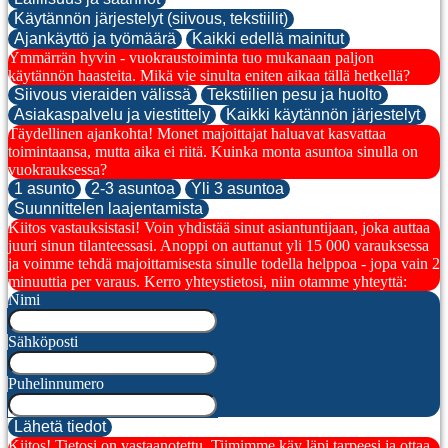
Käytännön järjestelyt (siivous, tekstiilit)
Ajankäyttö ja työmäärä
Kaikki edellä mainitut
Ymmärrän hyvin - vuokraustoiminta tuo mukanaan paljon
käytännön haasteita. Mikä vie sinulta eniten aikaa tällä hetkellä?
Siivous vieraiden välissä
Tekstiilien pesu ja huolto
Asiakaspalvelu ja viestittely
Kaikki käytännön järjestelyt
Täydellinen ajankohta! Monet majoittajat haluavat kasvattaa
toimintaansa, mutta aika ei riitä. Kuinka monta asuntoa sinulla on
vuokrauksessa?
1 asunto
2-3 asuntoa
Yli 3 asuntoa
Suunnittelen laajentamista
Kiitos vastauksistasi! Voin yhdistää sinut asiantuntijaan, joka auttaa
juuri sinun tilanteessasi. Anoppi on auttanut yli 15 000 varauksessa
ja voimme tehdä majoittamisesta sinulle todella helppoa - jopa vain 2
minuuttia per varaus. Kerro yhteystietosi, niin otamme yhteyttä:
Nimi
Sähköposti
Puhelinnumero
Lähetä tiedot
Kiitos! Tietosi on vastaanotettu. Tiimimme käy läpi tarpeesi ja ottaa