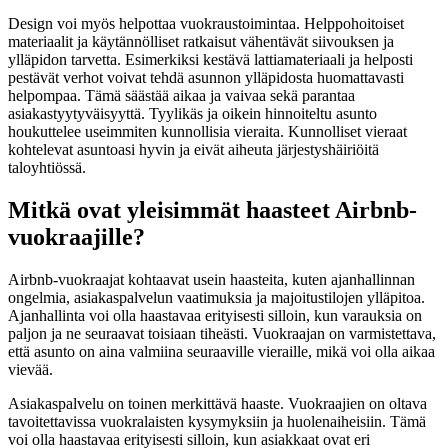
Design voi myös helpottaa vuokraustoimintaa. Helppohoitoiset
materiaalit ja käytännölliset ratkaisut vähentävät siivouksen ja
ylläpidon tarvetta. Esimerkiksi kestävä lattiamateriaali ja helposti
pestävät verhot voivat tehdä asunnon ylläpidosta huomattavasti
helpompaa. Tämä säästää aikaa ja vaivaa sekä parantaa
asiakastyytyväisyyttä. Tyylikäs ja oikein hinnoiteltu asunto
houkuttelee useimmiten kunnollisia vieraita. Kunnolliset vieraat
kohtelevat asuntoasi hyvin ja eivät aiheuta järjestyshäiriöitä
taloyhtiössä.
Mitkä ovat yleisimmät haasteet Airbnb-
vuokraajille?
Airbnb-vuokraajat kohtaavat usein haasteita, kuten ajanhallinnan
ongelmia, asiakaspalvelun vaatimuksia ja majoitustilojen ylläpitoa.
Ajanhallinta voi olla haastavaa erityisesti silloin, kun varauksia on
paljon ja ne seuraavat toisiaan tiheästi. Vuokraajan on varmistettava,
että asunto on aina valmiina seuraaville vieraille, mikä voi olla aikaa
vievää.
Asiakaspalvelu on toinen merkittävä haaste. Vuokraajien on oltava
tavoitettavissa vuokralaisten kysymyksiin ja huolenaiheisiin. Tämä
voi olla haastavaa erityisesti silloin, kun asiakkaat ovat eri