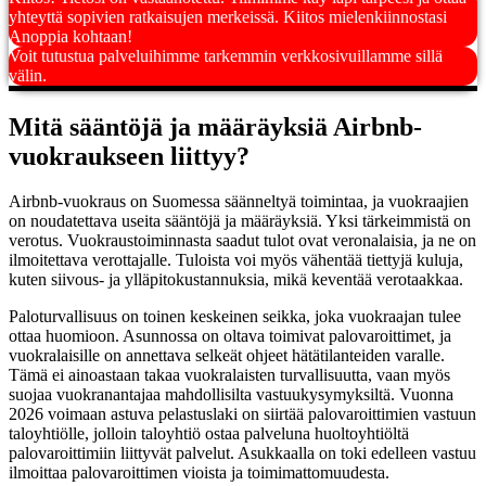
yhteyttä sopivien ratkaisujen merkeissä. Kiitos mielenkiinnostasi
Anoppia kohtaan!
Voit tutustua palveluihimme tarkemmin verkkosivuillamme sillä
välin.
Mitä sääntöjä ja määräyksiä Airbnb-
vuokraukseen liittyy?
Airbnb-vuokraus on Suomessa säänneltyä toimintaa, ja vuokraajien
on noudatettava useita sääntöjä ja määräyksiä. Yksi tärkeimmistä on
verotus. Vuokraustoiminnasta saadut tulot ovat veronalaisia, ja ne on
ilmoitettava verottajalle. Tuloista voi myös vähentää tiettyjä kuluja,
kuten siivous- ja ylläpitokustannuksia, mikä keventää verotaakkaa.
Paloturvallisuus on toinen keskeinen seikka, joka vuokraajan tulee
ottaa huomioon. Asunnossa on oltava toimivat palovaroittimet, ja
vuokralaisille on annettava selkeät ohjeet hätätilanteiden varalle.
Tämä ei ainoastaan takaa vuokralaisten turvallisuutta, vaan myös
suojaa vuokranantajaa mahdollisilta vastuukysymyksiltä. Vuonna
2026 voimaan astuva pelastuslaki on siirtää palovaroittimien vastuun
taloyhtiölle, jolloin taloyhtiö ostaa palveluna huoltoyhtiöltä
palovaroittimiin liittyvät palvelut. Asukkaalla on toki edelleen vastuu
ilmoittaa palovaroittimen vioista ja toimimattomuudesta.