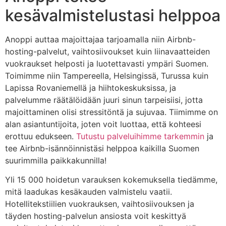
kesävalmistelustasi helppoa
Anoppi auttaa majoittajaa tarjoamalla niin Airbnb-
hosting-palvelut, vaihtosiivoukset kuin liinavaatteiden
vuokraukset helposti ja luotettavasti ympäri Suomen.
Toimimme niin Tampereella, Helsingissä, Turussa kuin
Lapissa Rovaniemellä ja hiihtokeskuksissa, ja
palvelumme räätälöidään juuri sinun tarpeisiisi, jotta
majoittaminen olisi stressitöntä ja sujuvaa. Tiimimme on
alan asiantuntijoita, joten voit luottaa, että kohteesi
erottuu edukseen.
Tutustu palveluihimme tarkemmin
ja
tee Airbnb-isännöinnistäsi helppoa kaikilla Suomen
suurimmilla paikkakunnilla!
Yli 15 000 hoidetun varauksen kokemuksella tiedämme,
mitä laadukas kesäkauden valmistelu vaatii.
Hotellitekstiilien vuokrauksen, vaihtosiivouksen ja
täyden hosting-palvelun ansiosta voit keskittyä