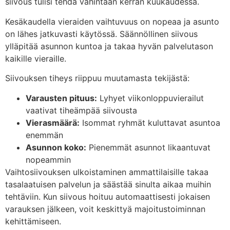
siivous tulisi tehdä vähintään kerran kuukaudessa.
Kesäkaudella vieraiden vaihtuvuus on nopeaa ja asunto
on lähes jatkuvasti käytössä. Säännöllinen siivous
ylläpitää asunnon kuntoa ja takaa hyvän palvelutason
kaikille vieraille.
Siivouksen tiheys riippuu muutamasta tekijästä:
Varausten pituus:
Lyhyet viikonloppuvierailut
vaativat tiheämpää siivousta
Vierasmäärä:
Isommat ryhmät kuluttavat asuntoa
enemmän
Asunnon koko:
Pienemmät asunnot likaantuvat
nopeammin
Vaihtosiivouksen ulkoistaminen ammattilaisille takaa
tasalaatuisen palvelun ja säästää sinulta aikaa muihin
tehtäviin. Kun siivous hoituu automaattisesti jokaisen
varauksen jälkeen, voit keskittyä majoitustoiminnan
kehittämiseen.