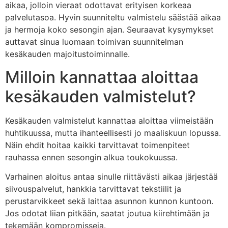
aikaa, jolloin vieraat odottavat erityisen korkeaa
palvelutasoa. Hyvin suunniteltu valmistelu säästää aikaa
ja hermoja koko sesongin ajan. Seuraavat kysymykset
auttavat sinua luomaan toimivan suunnitelman
kesäkauden majoitustoiminnalle.
Milloin kannattaa aloittaa
kesäkauden valmistelut?
Kesäkauden valmistelut kannattaa aloittaa viimeistään
huhtikuussa, mutta ihanteellisesti jo maaliskuun lopussa.
Näin ehdit hoitaa kaikki tarvittavat toimenpiteet
rauhassa ennen sesongin alkua toukokuussa.
Varhainen aloitus antaa sinulle riittävästi aikaa järjestää
siivouspalvelut, hankkia tarvittavat tekstiilit ja
perustarvikkeet sekä laittaa asunnon kunnon kuntoon.
Jos odotat liian pitkään, saatat joutua kiirehtimään ja
tekemään kompromisseja.