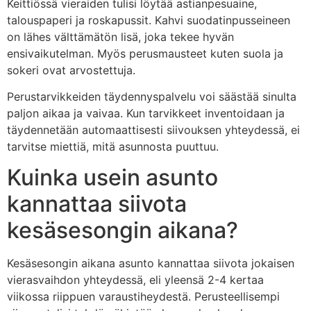
Keittiössä vieraiden tulisi löytää astianpesuaine,
talouspaperi ja roskapussit. Kahvi suodatinpusseineen
on lähes välttämätön lisä, joka tekee hyvän
ensivaikutelman. Myös perusmausteet kuten suola ja
sokeri ovat arvostettuja.
Perustarvikkeiden täydennyspalvelu voi säästää sinulta
paljon aikaa ja vaivaa. Kun tarvikkeet inventoidaan ja
täydennetään automaattisesti siivouksen yhteydessä, ei
tarvitse miettiä, mitä asunnosta puuttuu.
Kuinka usein asunto
kannattaa siivota
kesäsesongin aikana?
Kesäsesongin aikana asunto kannattaa siivota jokaisen
vierasvaihdon yhteydessä, eli yleensä 2-4 kertaa
viikossa riippuen varaustiheydestä. Perusteellisempi