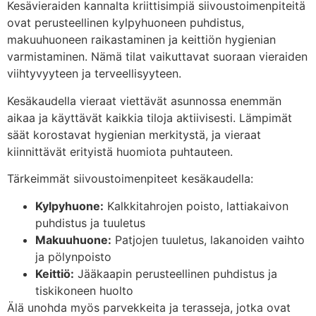
Kesävieraiden kannalta kriittisimpiä siivoustoimenpiteitä
ovat perusteellinen kylpyhuoneen puhdistus,
makuuhuoneen raikastaminen ja keittiön hygienian
varmistaminen. Nämä tilat vaikuttavat suoraan vieraiden
viihtyvyyteen ja terveellisyyteen.
Kesäkaudella vieraat viettävät asunnossa enemmän
aikaa ja käyttävät kaikkia tiloja aktiivisesti. Lämpimät
säät korostavat hygienian merkitystä, ja vieraat
kiinnittävät erityistä huomiota puhtauteen.
Tärkeimmät siivoustoimenpiteet kesäkaudella:
Kylpyhuone:
Kalkkitahrojen poisto, lattiakaivon
puhdistus ja tuuletus
Makuuhuone:
Patjojen tuuletus, lakanoiden vaihto
ja pölynpoisto
Keittiö:
Jääkaapin perusteellinen puhdistus ja
tiskikoneen huolto
Älä unohda myös parvekkeita ja terasseja, jotka ovat