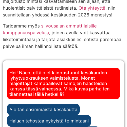
majoitustoimintasi kasvattamiseen sen sijaan, että
huolehtisit päivittäisistä rutiineista.
Ota yhteyttä
, niin
suunnitellaan yhdessä kesäkauden 2026 menestys!
Tarjoamme myös
siivousalan ammattilaisille
kumppanuuspalveluja
, joiden avulla voit kasvattaa
liiketoimintaasi ja tarjota asiakkaillesi entistä parempaa
palvelua ilman hallinnollista säätöä.
Hei! Näen, että olet kiinnostunut kesäkauden
lyhytvuokrauksen valmistelusta. Monet
majoittajat kamppailevat samojen haasteiden
kanssa tässä vaiheessa. Mikä kuvaa parhaiten
tilannettasi tällä hetkellä?
Aloitan ensimmäistä kesäkautta
Haluan tehostaa nykyistä toimintaani