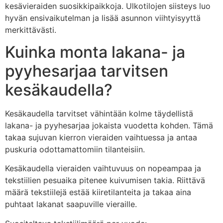
kesävieraiden suosikkipaikkoja. Ulkotilojen siisteys luo
hyvän ensivaikutelman ja lisää asunnon viihtyisyyttä
merkittävästi.
Kuinka monta lakana- ja
pyyhesarjaa tarvitsen
kesäkaudella?
Kesäkaudella tarvitset vähintään kolme täydellistä
lakana- ja pyyhesarjaa jokaista vuodetta kohden. Tämä
takaa sujuvan kierron vieraiden vaihtuessa ja antaa
puskuria odottamattomiin tilanteisiin.
Kesäkaudella vieraiden vaihtuvuus on nopeampaa ja
tekstiilien pesuaika pitenee kuivumisen takia. Riittävä
määrä tekstiilejä estää kiiretilanteita ja takaa aina
puhtaat lakanat saapuville vieraille.