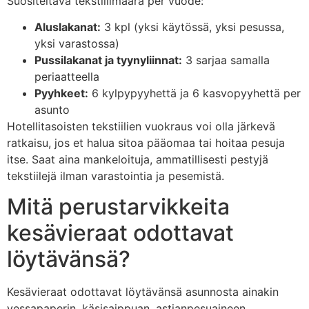
Suositeltava tekstiilimäärä per vuode:
Aluslakanat:
3 kpl (yksi käytössä, yksi pesussa,
yksi varastossa)
Pussilakanat ja tyynyliinnat:
3 sarjaa samalla
periaatteella
Pyyhkeet:
6 kylpypyyhettä ja 6 kasvopyyhettä per
asunto
Hotellitasoisten tekstiilien vuokraus voi olla järkevä
ratkaisu, jos et halua sitoa pääomaa tai hoitaa pesuja
itse. Saat aina mankeloituja, ammatillisesti pestyjä
tekstiilejä ilman varastointia ja pesemistä.
Mitä perustarvikkeita
kesävieraat odottavat
löytävänsä?
Kesävieraat odottavat löytävänsä asunnosta ainakin
vessapaperin, käsisaippuan, astianpesuaineen,