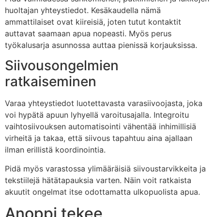
huoltajan yhteystiedot. Kesäkaudella nämä
ammattilaiset ovat kiireisiä, joten tutut kontaktit
auttavat saamaan apua nopeasti. Myös perus
työkalusarja asunnossa auttaa pienissä korjauksissa.
Siivousongelmien
ratkaiseminen
Varaa yhteystiedot luotettavasta varasiivoojasta, joka
voi hypätä apuun lyhyellä varoitusajalla. Integroitu
vaihtosiivouksen automatisointi vähentää inhimillisiä
virheitä ja takaa, että siivous tapahtuu aina ajallaan
ilman erillistä koordinointia.
Pidä myös varastossa ylimääräisiä siivoustarvikkeita ja
tekstiilejä hätätapauksia varten. Näin voit ratkaista
akuutit ongelmat itse odottamatta ulkopuolista apua.
Anoppi tekee