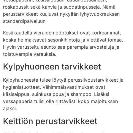
roskapussit sekä kahvia ja suodatinpusseja. Nämä
perustarvikkeet kuuluvat nykyään lyhytvuokrauksen
standardipalveluun.
Kesäkaudella vieraiden odotukset ovat korkeammat,
koska he maksavat sesonkihintoja ja viettävät lomaa.
Hyvin varusteltu asunto saa parempia arvosteluja ja
toistuvampia varauksia.
Kylpyhuoneen tarvikkeet
Kylpyhuoneesta tulee löytyä perussiivoustarvikkeet ja
hygieniatuotteet. Vähimmäisvaatimukset ovat
käsisaippua, suihkusaippua ja shampoo. Lisäksi
vessapaperia tulisi olla riittävästi koko majoituksen
ajaksi.
Keittiön perustarvikkeet