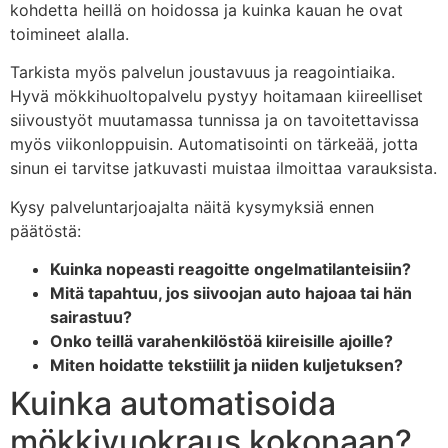
kohdetta heillä on hoidossa ja kuinka kauan he ovat
toimineet alalla.
Tarkista myös palvelun joustavuus ja reagointiaika.
Hyvä mökkihuoltopalvelu pystyy hoitamaan kiireelliset
siivoustyöt muutamassa tunnissa ja on tavoitettavissa
myös viikonloppuisin. Automatisointi on tärkeää, jotta
sinun ei tarvitse jatkuvasti muistaa ilmoittaa varauksista.
Kysy palveluntarjoajalta näitä kysymyksiä ennen
päätöstä:
Kuinka nopeasti reagoitte ongelmatilanteisiin?
Mitä tapahtuu, jos siivoojan auto hajoaa tai hän
sairastuu?
Onko teillä varahenkilöstöä kiireisille ajoille?
Miten hoidatte tekstiilit ja niiden kuljetuksen?
Kuinka automatisoida
mökkivuokraus kokonaan?