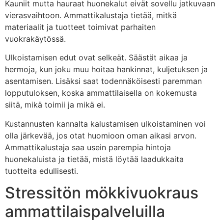
Kauniit mutta hauraat huonekalut eivät sovellu jatkuvaan
vierasvaihtoon. Ammattikalustaja tietää, mitkä
materiaalit ja tuotteet toimivat parhaiten
vuokrakäytössä.
Ulkoistamisen edut ovat selkeät. Säästät aikaa ja
hermoja, kun joku muu hoitaa hankinnat, kuljetuksen ja
asentamisen. Lisäksi saat todennäköisesti paremman
lopputuloksen, koska ammattilaisella on kokemusta
siitä, mikä toimii ja mikä ei.
Kustannusten kannalta kalustamisen ulkoistaminen voi
olla järkevää, jos otat huomioon oman aikasi arvon.
Ammattikalustaja saa usein parempia hintoja
huonekaluista ja tietää, mistä löytää laadukkaita
tuotteita edullisesti.
Stressitön mökkivuokraus
ammattilaispalveluilla