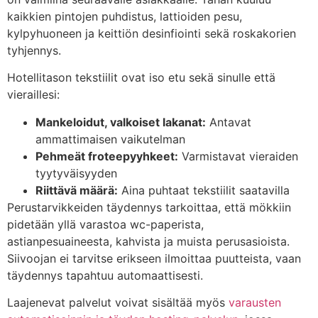
kaikkien pintojen puhdistus, lattioiden pesu,
kylpyhuoneen ja keittiön desinfiointi sekä roskakorien
tyhjennys.
Hotellitason tekstiilit ovat iso etu sekä sinulle että
vieraillesi:
Mankeloidut, valkoiset lakanat:
Antavat
ammattimaisen vaikutelman
Pehmeät froteepyyhkeet:
Varmistavat vieraiden
tyytyväisyyden
Riittävä määrä:
Aina puhtaat tekstiilit saatavilla
Perustarvikkeiden täydennys tarkoittaa, että mökkiin
pidetään yllä varastoa wc-paperista,
astianpesuaineesta, kahvista ja muista perusasioista.
Siivoojan ei tarvitse erikseen ilmoittaa puutteista, vaan
täydennys tapahtuu automaattisesti.
Laajenevat palvelut voivat sisältää myös
varausten