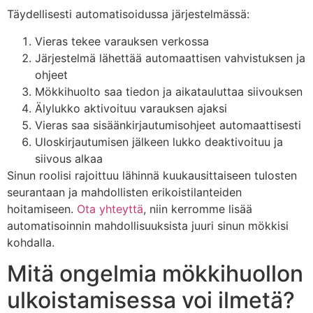
Täydellisesti automatisoidussa järjestelmässä:
Vieras tekee varauksen verkossa
Järjestelmä lähettää automaattisen vahvistuksen ja
ohjeet
Mökkihuolto saa tiedon ja aikatauluttaa siivouksen
Älylukko aktivoituu varauksen ajaksi
Vieras saa sisäänkirjautumisohjeet automaattisesti
Uloskirjautumisen jälkeen lukko deaktivoituu ja
siivous alkaa
Sinun roolisi rajoittuu lähinnä kuukausittaiseen tulosten
seurantaan ja mahdollisten erikoistilanteiden
hoitamiseen.
Ota yhteyttä
, niin kerromme lisää
automatisoinnin mahdollisuuksista juuri sinun mökkisi
kohdalla.
Mitä ongelmia mökkihuollon
ulkoistamisessa voi ilmetä?