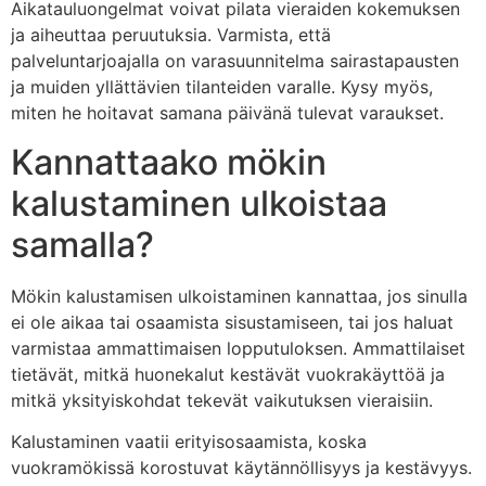
Aikatauluongelmat voivat pilata vieraiden kokemuksen
ja aiheuttaa peruutuksia. Varmista, että
palveluntarjoajalla on varasuunnitelma sairastapausten
ja muiden yllättävien tilanteiden varalle. Kysy myös,
miten he hoitavat samana päivänä tulevat varaukset.
Kannattaako mökin
kalustaminen ulkoistaa
samalla?
Mökin kalustamisen ulkoistaminen kannattaa, jos sinulla
ei ole aikaa tai osaamista sisustamiseen, tai jos haluat
varmistaa ammattimaisen lopputuloksen. Ammattilaiset
tietävät, mitkä huonekalut kestävät vuokrakäyttöä ja
mitkä yksityiskohdat tekevät vaikutuksen vieraisiin.
Kalustaminen vaatii erityisosaamista, koska
vuokramökissä korostuvat käytännöllisyys ja kestävyys.