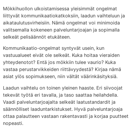
Mökkihuollon ulkoistamisessa yleisimmät ongelmat
liittyvät kommunikaatiokatkoksiin, laadun vaihteluun ja
aikataulutusvirheisiin. Nämä ongelmat voi minimoida
valitsemalla kokeneen palveluntarjoajan ja sopimalla
selkeät pelisäännöt etukäteen.
Kommunikaatio-ongelmat syntyvät usein, kun
vastuualueet eivät ole selkeät. Kuka hoitaa vieraiden
yhteydenotot? Entä jos mökkiin tulee vaurio? Kuka
vastaa perustarvikkeiden riittävyydestä? Kirjaa nämä
asiat ylös sopimukseen, niin vältät väärinkäsityksiä.
Laadun vaihtelu on toinen yleinen haaste. Eri siivoojat
tekevät työtä eri tavalla, ja taso saattaa heilahdella.
Vaadi palveluntarjoajalta selkeät laatustandardit ja
säännölliset laaduntarkistukset. Hyvä palveluntarjoaja
ottaa palautteen vastaan rakentavasti ja korjaa puutteet
nopeasti.