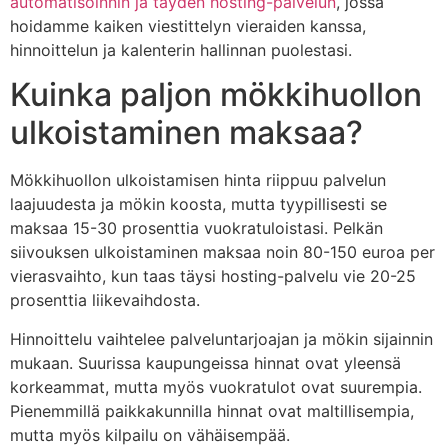
automatisoinnin ja täyden hosting-palvelun
, jossa
hoidamme kaiken viestittelyn vieraiden kanssa,
hinnoittelun ja kalenterin hallinnan puolestasi.
Kuinka paljon mökkihuollon
ulkoistaminen maksaa?
Mökkihuollon ulkoistamisen hinta riippuu palvelun
laajuudesta ja mökin koosta, mutta tyypillisesti se
maksaa 15-30 prosenttia vuokratuloistasi. Pelkän
siivouksen ulkoistaminen maksaa noin 80-150 euroa per
vierasvaihto, kun taas täysi hosting-palvelu vie 20-25
prosenttia liikevaihdosta.
Hinnoittelu vaihtelee palveluntarjoajan ja mökin sijainnin
mukaan. Suurissa kaupungeissa hinnat ovat yleensä
korkeammat, mutta myös vuokratulot ovat suurempia.
Pienemmillä paikkakunnilla hinnat ovat maltillisempia,
mutta myös kilpailu on vähäisempää.