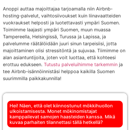
Anoppi auttaa majoittajaa tarjoamalla niin Airbnb-
hosting-palvelut, vaihtosiivoukset kuin liinavaatteiden
vuokraukset helposti ja luotettavasti ympäri Suomen.
Toimimme laajasti ympäri Suomen, muun muassa
Tampereella, Helsingissä, Turussa ja Lapissa, ja
palvelumme räätälöidään juuri sinun tarpeisiisi, jotta
majoittaminen olisi stressitöntä ja sujuvaa. Tiimimme on
alan asiantuntijoita, joten voit luottaa, että kohteesi
erottuu edukseen.
Tutustu palveluihimme tarkemmin
ja
tee Airbnb-isännöinnistäsi helppoa kaikilla Suomen
suurimmilla paikkakunnilla!
Hei! Näen, että olet kiinnostunut mökkihuollon
ulkoistamisesta. Monet mökinomistajat
kamppailevat samojen haasteiden kanssa. Mikä
kuvaa parhaiten tilannettasi tällä hetkellä?