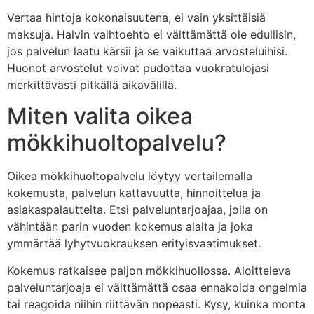
Vertaa hintoja kokonaisuutena, ei vain yksittäisiä
maksuja. Halvin vaihtoehto ei välttämättä ole edullisin,
jos palvelun laatu kärsii ja se vaikuttaa arvosteluihisi.
Huonot arvostelut voivat pudottaa vuokratulojasi
merkittävästi pitkällä aikavälillä.
Miten valita oikea
mökkihuoltopalvelu?
Oikea mökkihuoltopalvelu löytyy vertailemalla
kokemusta, palvelun kattavuutta, hinnoittelua ja
asiakaspalautteita. Etsi palveluntarjoajaa, jolla on
vähintään parin vuoden kokemus alalta ja joka
ymmärtää lyhytvuokrauksen erityisvaatimukset.
Kokemus ratkaisee paljon mökkihuollossa. Aloitteleva
palveluntarjoaja ei välttämättä osaa ennakoida ongelmia
tai reagoida niihin riittävän nopeasti. Kysy, kuinka monta