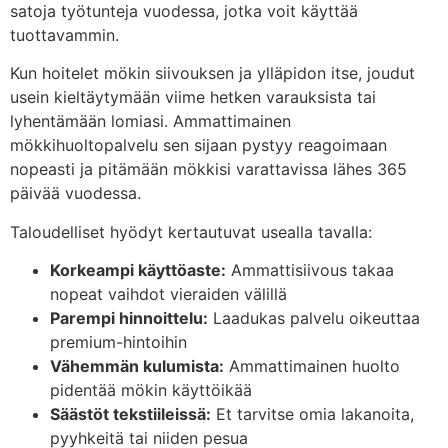
satoja työtunteja vuodessa, jotka voit käyttää
tuottavammin.
Kun hoitelet mökin siivouksen ja ylläpidon itse, joudut
usein kieltäytymään viime hetken varauksista tai
lyhentämään lomiasi. Ammattimainen
mökkihuoltopalvelu sen sijaan pystyy reagoimaan
nopeasti ja pitämään mökkisi varattavissa lähes 365
päivää vuodessa.
Taloudelliset hyödyt kertautuvat usealla tavalla:
Korkeampi käyttöaste:
Ammattisiivous takaa
nopeat vaihdot vieraiden välillä
Parempi hinnoittelu:
Laadukas palvelu oikeuttaa
premium-hintoihin
Vähemmän kulumista:
Ammattimainen huolto
pidentää mökin käyttöikää
Säästöt tekstiileissä:
Et tarvitse omia lakanoita,
pyyhkeitä tai niiden pesua