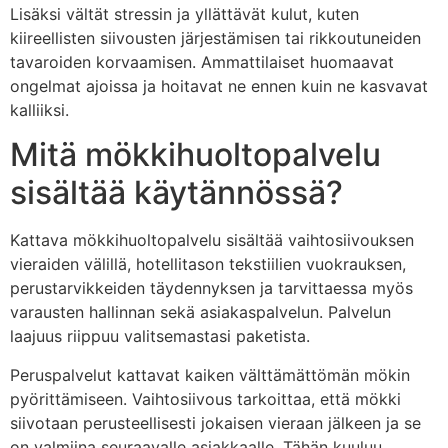
Lisäksi vältät stressin ja yllättävät kulut, kuten
kiireellisten siivousten järjestämisen tai rikkoutuneiden
tavaroiden korvaamisen. Ammattilaiset huomaavat
ongelmat ajoissa ja hoitavat ne ennen kuin ne kasvavat
kalliiksi.
Mitä mökkihuoltopalvelu
sisältää käytännössä?
Kattava mökkihuoltopalvelu sisältää vaihtosiivouksen
vieraiden välillä, hotellitason tekstiilien vuokrauksen,
perustarvikkeiden täydennyksen ja tarvittaessa myös
varausten hallinnan sekä asiakaspalvelun. Palvelun
laajuus riippuu valitsemastasi paketista.
Peruspalvelut kattavat kaiken välttämättömän mökin
pyörittämiseen. Vaihtosiivous tarkoittaa, että mökki
siivotaan perusteellisesti jokaisen vieraan jälkeen ja se
on valmiina seuraavalle asiakkaalle. Tähän kuuluu