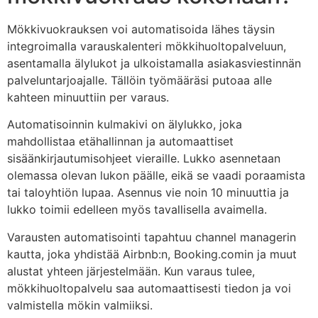
Mökkivuokrauksen voi automatisoida lähes täysin
integroimalla varauskalenteri mökkihuoltopalveluun,
asentamalla älylukot ja ulkoistamalla asiakasviestinnän
palveluntarjoajalle. Tällöin työmääräsi putoaa alle
kahteen minuuttiin per varaus.
Automatisoinnin kulmakivi on älylukko, joka
mahdollistaa etähallinnan ja automaattiset
sisäänkirjautumisohjeet vieraille. Lukko asennetaan
olemassa olevan lukon päälle, eikä se vaadi poraamista
tai taloyhtiön lupaa. Asennus vie noin 10 minuuttia ja
lukko toimii edelleen myös tavallisella avaimella.
Varausten automatisointi tapahtuu channel managerin
kautta, joka yhdistää Airbnb:n, Booking.comin ja muut
alustat yhteen järjestelmään. Kun varaus tulee,
mökkihuoltopalvelu saa automaattisesti tiedon ja voi
valmistella mökin valmiiksi.