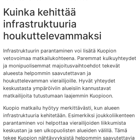
Kuinka kehittää
infrastruktuuria
houkuttelevammaksi
Infrastruktuurin parantaminen voi lisätä Kuopion
vetovoimaa matkailukohteena. Paremmat kulkuyhteydet
ja monipuolisemmat majoitusvaihtoehdot tekevät
alueesta helpommin saavutettavan ja
houkuttelevamman vierailijoille. Hyvät yhteydet
keskustasta ympäröiviin alueisiin kannustavat
matkailijoita tutustumaan laajemmin Kuopioon.
Kuopio matkailu hyötyy merkittävästi, kun alueen
infrastruktuuria kehitetään. Esimerkiksi joukkoliikenteen
parantaminen voi helpottaa vierailijoiden liikkumista
keskustan ja sen ulkopuolisten alueiden välillä. Tämä
tekee Kuopion nähtävyyksistä helpommin saavutettavia