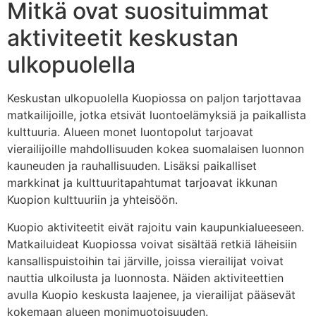
Mitkä ovat suosituimmat
aktiviteetit keskustan
ulkopuolella
Keskustan ulkopuolella Kuopiossa on paljon tarjottavaa
matkailijoille, jotka etsivät luontoelämyksiä ja paikallista
kulttuuria. Alueen monet luontopolut tarjoavat
vierailijoille mahdollisuuden kokea suomalaisen luonnon
kauneuden ja rauhallisuuden. Lisäksi paikalliset
markkinat ja kulttuuritapahtumat tarjoavat ikkunan
Kuopion kulttuuriin ja yhteisöön.
Kuopio aktiviteetit eivät rajoitu vain kaupunkialueeseen.
Matkailuideat Kuopiossa voivat sisältää retkiä läheisiin
kansallispuistoihin tai järville, joissa vierailijat voivat
nauttia ulkoilusta ja luonnosta. Näiden aktiviteettien
avulla Kuopio keskusta laajenee, ja vierailijat pääsevät
kokemaan alueen monimuotoisuuden.