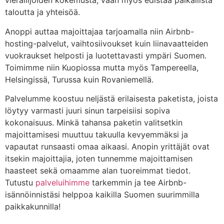
vierailijoiden kokemusta, vaan myös edistää paikallista
taloutta ja yhteisöä.
Anoppi auttaa majoittajaa tarjoamalla niin Airbnb-
hosting-palvelut, vaihtosiivoukset kuin liinavaatteiden
vuokraukset helposti ja luotettavasti ympäri Suomen.
Toimimme niin Kuopiossa mutta myös Tampereella,
Helsingissä, Turussa kuin Rovaniemellä.
Palvelumme koostuu neljästä erilaisesta paketista, joista
löytyy varmasti juuri sinun tarpeisiisi sopiva
kokonaisuus. Minkä tahansa paketin valitsetkin
majoittamisesi muuttuu takuulla kevyemmäksi ja
vapautat runsaasti omaa aikaasi. Anopin yrittäjät ovat
itsekin majoittajia, joten tunnemme majoittamisen
haasteet sekä omaamme alan tuoreimmat tiedot.
Tutustu
palveluihimme
tarkemmin ja tee Airbnb-
isännöinnistäsi helppoa kaikilla Suomen suurimmilla
paikkakunnilla!