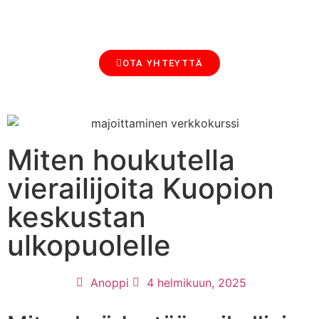
MAJOITTAMINEN SIJOITUSMUOTO
AIRBNB-VUOKRAUS, SIIVOUS JA HALLINTA: ANOPIN BLOGI MAJOITTAJILLE
OTA YHTEYTTÄ
Miten houkutella
vierailijoita Kuopion
keskustan
ulkopuolelle
Anoppi
4 helmikuun, 2025