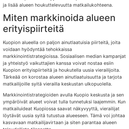
ja lisää alueen houkuttelevuutta matkailukohteena.
Miten markkinoida alueen
erityispiirteitä
Kuopion alueella on paljon ainutlaatuisia piirteitä, joita
voidaan hyödyntää tehokkaissa
markkinointistrategioissa. Sosiaalisen median kampanjat
ja yhteistyö vaikuttajien kanssa voivat nostaa esiin
Kuopion erityispiirteitä ja houkutella uusia vierailijoita.
Tärkeää on korostaa alueen ainutlaatuisuutta ja tarjota
matkailijoille syitä vierailla keskustan ulkopuolella.
Markkinointistrategioiden avulla Kuopio keskusta ja sen
ympäröivät alueet voivat tulla tunnetuksi laajemmin. Kun
matkailuideat Kuopiossa saavat näkyvyyttä, vierailijat
löytävät uusia syitä tutustua alueeseen. Tämä voi johtaa
kasvavaan matkailijavirtaan ja siten parantaa alueen