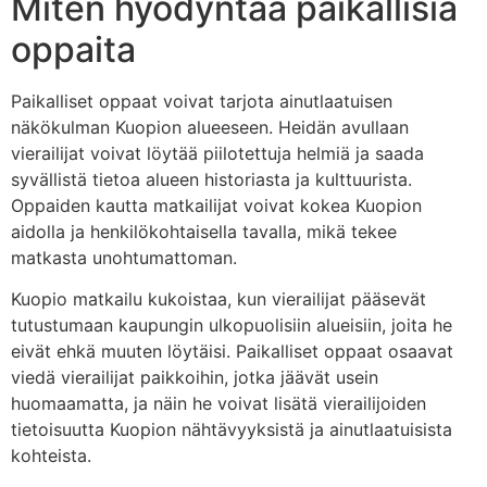
Miten hyödyntää paikallisia
oppaita
Paikalliset oppaat voivat tarjota ainutlaatuisen
näkökulman Kuopion alueeseen. Heidän avullaan
vierailijat voivat löytää piilotettuja helmiä ja saada
syvällistä tietoa alueen historiasta ja kulttuurista.
Oppaiden kautta matkailijat voivat kokea Kuopion
aidolla ja henkilökohtaisella tavalla, mikä tekee
matkasta unohtumattoman.
Kuopio matkailu kukoistaa, kun vierailijat pääsevät
tutustumaan kaupungin ulkopuolisiin alueisiin, joita he
eivät ehkä muuten löytäisi. Paikalliset oppaat osaavat
viedä vierailijat paikkoihin, jotka jäävät usein
huomaamatta, ja näin he voivat lisätä vierailijoiden
tietoisuutta Kuopion nähtävyyksistä ja ainutlaatuisista
kohteista.