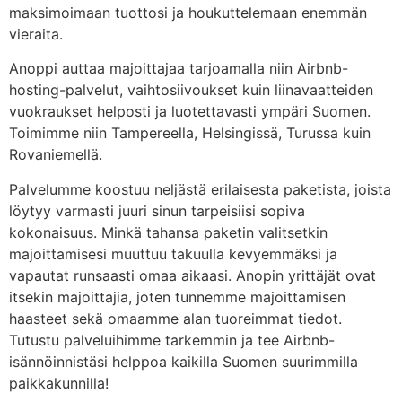
maksimoimaan tuottosi ja houkuttelemaan enemmän
vieraita.
Anoppi auttaa majoittajaa tarjoamalla niin Airbnb-
hosting-palvelut, vaihtosiivoukset kuin liinavaatteiden
vuokraukset helposti ja luotettavasti ympäri Suomen.
Toimimme niin Tampereella, Helsingissä, Turussa kuin
Rovaniemellä.
Palvelumme koostuu neljästä erilaisesta paketista, joista
löytyy varmasti juuri sinun tarpeisiisi sopiva
kokonaisuus. Minkä tahansa paketin valitsetkin
majoittamisesi muuttuu takuulla kevyemmäksi ja
vapautat runsaasti omaa aikaasi. Anopin yrittäjät ovat
itsekin majoittajia, joten tunnemme majoittamisen
haasteet sekä omaamme alan tuoreimmat tiedot.
Tutustu palveluihimme tarkemmin ja tee Airbnb-
isännöinnistäsi helppoa kaikilla Suomen suurimmilla
paikkakunnilla!