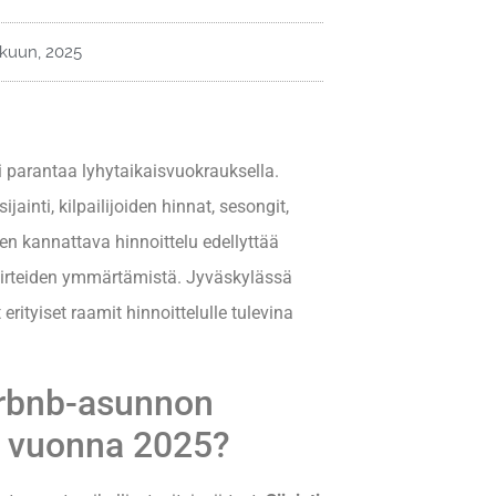
äkuun, 2025
 parantaa lyhytaikaisvuokrauksella.
ainti, kilpailijoiden hinnat, sesongit,
een kannattava hinnoittelu edellyttää
iirteiden ymmärtämistä. Jyväskylässä
rityiset raamit hinnoittelulle tulevina
Airbnb-asunnon
ä vuonna 2025?