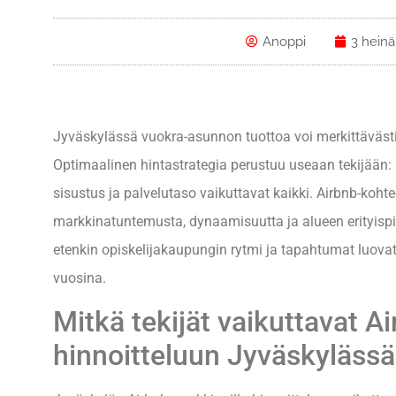
Anoppi
3 hein
Jyväskylässä vuokra-asunnon tuottoa voi merkittävästi
Optimaalinen hintastrategia perustuu useaan tekijään: sij
sisustus ja palvelutaso vaikuttavat kaikki. Airbnb-koht
markkinatuntemusta, dynaamisuutta ja alueen erityisp
etenkin opiskelijakaupungin rytmi ja tapahtumat luovat e
vuosina.
Mitkä tekijät vaikuttavat 
hinnoitteluun Jyväskyläss