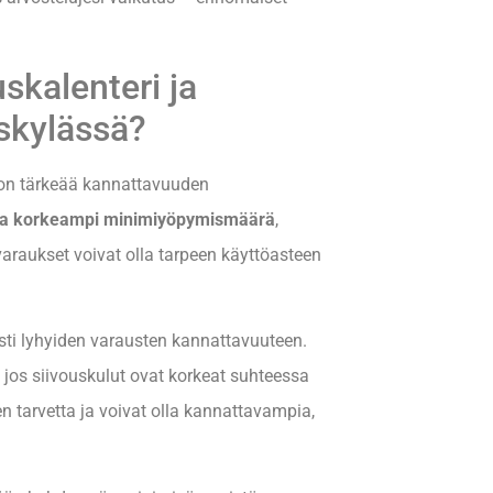
skalenteri ja
skylässä?
on tärkeää kannattavuuden
taa korkeampi minimiyöpymismäärä
,
 varaukset voivat olla tarpeen käyttöasteen
sti lyhyiden varausten kannattavuuteen.
 jos siivouskulut ovat korkeat suhteessa
n tarvetta ja voivat olla kannattavampia,