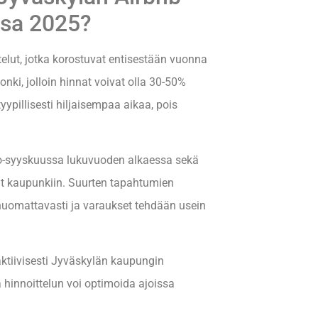
ssa 2025?
elut, jotka korostuvat entisestään vuonna
nki, jolloin hinnat voivat olla 30-50%
ypillisesti hiljaisempaa aikaa, pois
o-syyskuussa lukuvuoden alkaessa sekä
 kaupunkiin. Suurten tapahtumien
 huomattavasti ja varaukset tehdään usein
ktiivisesti Jyväskylän kaupungin
a hinnoittelun voi optimoida ajoissa