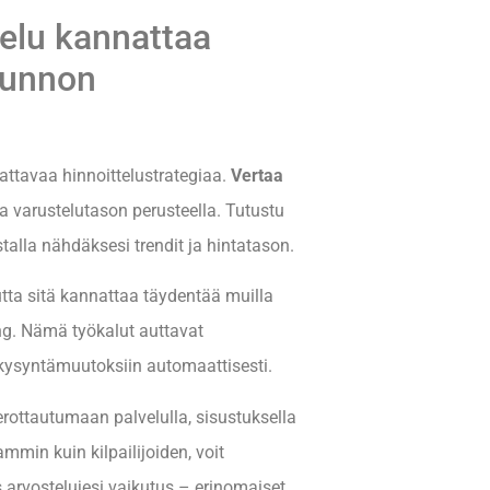
telu kannattaa
sunnon
attavaa hinnoittelustrategiaa.
Vertaa
ja varustelutason perusteella. Tutustu
talla nähdäksesi trendit ja hintatason.
tta sitä kannattaa täydentää muilla
ing. Nämä työkalut auttavat
ysyntämuutoksiin automaattisesti.
erottautumaan palvelulla, sisustuksella
ammin kuin kilpailijoiden, voit
arvostelujesi vaikutus – erinomaiset