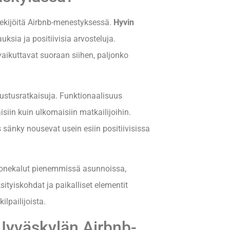
tekijöitä Airbnb-menestyksessä.
Hyvin
auksia ja positiivisia arvosteluja.
aikuttavat suoraan siihen, paljonko
ustusratkaisuja. Funktionaalisuus
siin kuin ulkomaisiin matkailijoihin.
s sänky nousevat usein esiin positiivisissa
uonekalut pienemmissä asunnoissa,
ksityiskohdat ja paikalliset elementit
lpailijoista.
 Jyväskylän Airbnb-