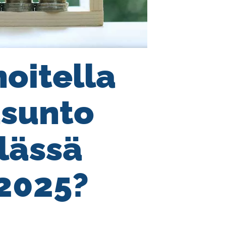
noitella
asunto
lässä
2025?