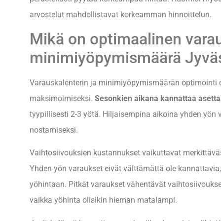
arvostelut mahdollistavat korkeamman hinnoittelun.
Mikä on optimaalinen varau
minimiyöpymismäärä Jyvä
Varauskalenterin ja minimiyöpymismäärän optimointi 
maksimoimiseksi.
Sesonkien aikana kannattaa aset
tyypillisesti 2-3 yötä. Hiljaisempina aikoina yhden yön
nostamiseksi.
Vaihtosiivouksien kustannukset vaikuttavat merkittävä
Yhden yön varaukset eivät välttämättä ole kannattavia,
yöhintaan. Pitkät varaukset vähentävät vaihtosiivoukse
vaikka yöhinta olisikin hieman matalampi.