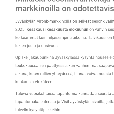
markkinoilla on odotettavi
Jyväskylän Airbnb-markkinoilla on selkeät sesonkivaiht
2025.
Kesäkausi kesäkuusta elokuuhun
on vahvin seso
korkeammat kuin hiljaisempina aikoina. Talvikausi on ty
lukien joulu ja uusivuosi.
Opiskelijakaupunkina Jyväskylässä kysyntä nousee el
toukokuussa sen päättyessä, kun vanhemmat saapuvat
aikana, kuten rallien yhteydessä, hinnat voivat nousta
kuukausia etukäteen.
Tulevia vuosikohtaisia tapahtumia kannattaa seurata a
tapahtumakalenterista ja Visit Jyväskylän sivuilta, jott
tuleviin kysyntäpiikkeihin.