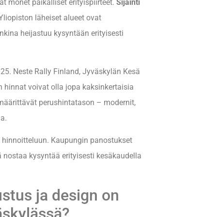
 monet paikalliset erityispiirteet.
Sijainti
Yliopiston läheiset alueet ovat
ina heijastuu kysyntään erityisesti
5. Neste Rally Finland, Jyväskylän Kesä
n hinnat voivat olla jopa kaksinkertaisia
määrittävät perushintatason – modernit,
ja.
 hinnoitteluun. Kaupungin panostukset
nostaa kysyntää erityisesti kesäkaudella
stus ja design on
äskylässä?