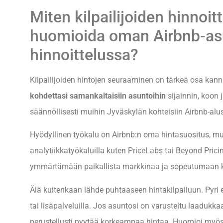
Miten kilpailijoiden hinnoit
huomioida oman Airbnb-a
hinnoittelussa?
Kilpailijoiden hintojen seuraaminen on tärkeä osa kann
kohdettasi samankaltaisiin asuntoihin
sijainnin, koon 
säännöllisesti muihin Jyväskylän kohteisiin Airbnb-alus
Hyödyllinen työkalu on Airbnb:n oma hintasuositus, mu
analytiikkatyökaluilla kuten PriceLabs tai Beyond Pric
ymmärtämään paikallista markkinaa ja sopeutumaan k
Älä kuitenkaan lähde puhtaaseen hintakilpailuun. Pyri 
tai lisäpalveluilla. Jos asuntosi on varusteltu laadukka
perustellusti pyytää korkeampaa hintaa. Huomioi myös 