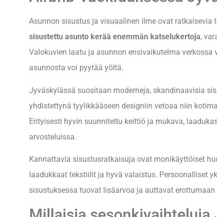
Asunnon sisustus ja visuaalinen ilme ovat ratkaisevia 
sisustettu asunto kerää enemmän katselukertoja
, var
Valokuvien laatu ja asunnon ensivaikutelma verkossa v
asunnosta voi pyytää yöltä.
Jyväskylässä suositaan moderneja, skandinaavisia sis
yhdistettynä tyylikkääseen designiin vetoaa niin kotimai
Erityisesti hyvin suunniteltu keittiö ja mukava, laaduka
arvosteluissa.
Kannattavia sisustusratkaisuja ovat monikäyttöiset h
laadukkaat tekstiilit ja hyvä valaistus. Persoonalliset y
sisustuksessa tuovat lisäarvoa ja auttavat erottumaan ki
Millaisia sesonkivaihteluja