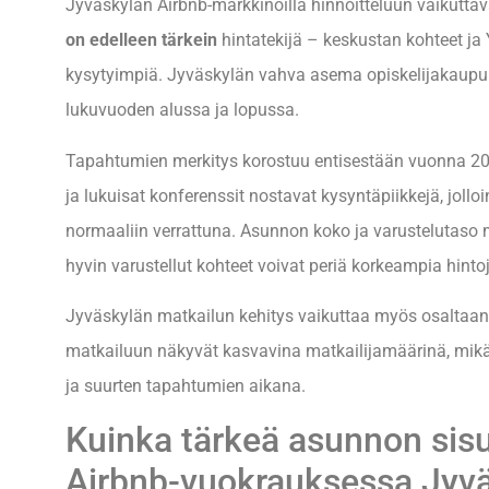
Jyväskylän Airbnb-markkinoilla hinnoitteluun vaikuttavat
on edelleen tärkein
hintatekijä – keskustan kohteet ja 
kysytyimpiä. Jyväskylän vahva asema opiskelijakaupunk
lukuvuoden alussa ja lopussa.
Tapahtumien merkitys korostuu entisestään vuonna 202
ja lukuisat konferenssit nostavat kysyntäpiikkejä, jolloi
normaaliin verrattuna. Asunnon koko ja varustelutaso 
hyvin varustellut kohteet voivat periä korkeampia hinto
Jyväskylän matkailun kehitys vaikuttaa myös osaltaan
matkailuun näkyvät kasvavina matkailijamäärinä, mikä 
ja suurten tapahtumien aikana.
Kuinka tärkeä asunnon sisu
Airbnb-vuokrauksessa Jyv