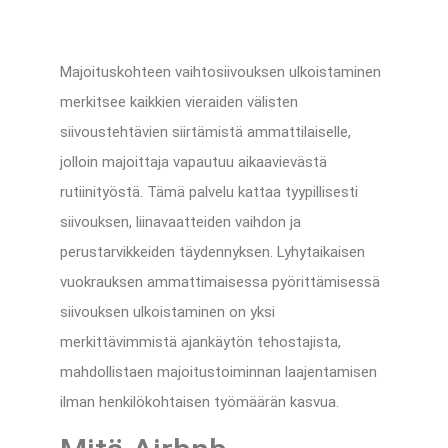
Majoituskohteen vaihtosiivouksen ulkoistaminen
merkitsee kaikkien vieraiden välisten
siivoustehtävien siirtämistä ammattilaiselle,
jolloin majoittaja vapautuu aikaavievästä
rutiinityöstä. Tämä palvelu kattaa tyypillisesti
siivouksen, liinavaatteiden vaihdon ja
perustarvikkeiden täydennyksen. Lyhytaikaisen
vuokrauksen ammattimaisessa pyörittämisessä
siivouksen ulkoistaminen on yksi
merkittävimmistä ajankäytön tehostajista,
mahdollistaen majoitustoiminnan laajentamisen
ilman henkilökohtaisen työmäärän kasvua.