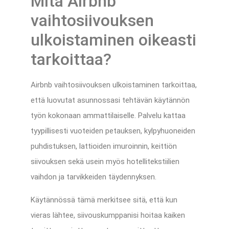
Mitä Airbnb
vaihtosiivouksen
ulkoistaminen oikeasti
tarkoittaa?
Airbnb vaihtosiivouksen ulkoistaminen tarkoittaa,
että luovutat asunnossasi tehtävän käytännön
työn kokonaan ammattilaiselle. Palvelu kattaa
tyypillisesti vuoteiden petauksen, kylpyhuoneiden
puhdistuksen, lattioiden imuroinnin, keittiön
siivouksen sekä usein myös hotellitekstiilien
vaihdon ja tarvikkeiden täydennyksen.
Käytännössä tämä merkitsee sitä, että kun
vieras lähtee, siivouskumppanisi hoitaa kaiken