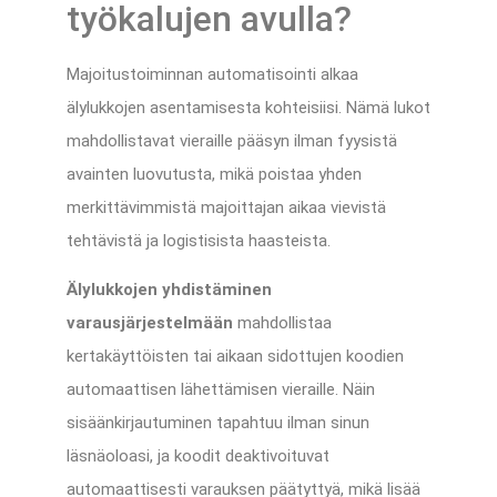
työkalujen avulla?
Majoitustoiminnan automatisointi alkaa
älylukkojen asentamisesta kohteisiisi. Nämä lukot
mahdollistavat vieraille pääsyn ilman fyysistä
avainten luovutusta, mikä poistaa yhden
merkittävimmistä majoittajan aikaa vievistä
tehtävistä ja logistisista haasteista.
Älylukkojen yhdistäminen
varausjärjestelmään
mahdollistaa
kertakäyttöisten tai aikaan sidottujen koodien
automaattisen lähettämisen vieraille. Näin
sisäänkirjautuminen tapahtuu ilman sinun
läsnäoloasi, ja koodit deaktivoituvat
automaattisesti varauksen päätyttyä, mikä lisää