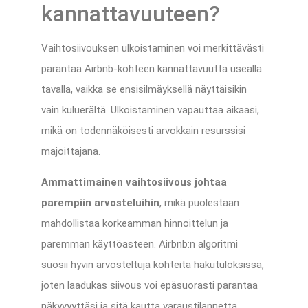
kannattavuuteen?
Vaihtosiivouksen ulkoistaminen voi merkittävästi
parantaa Airbnb-kohteen kannattavuutta usealla
tavalla, vaikka se ensisilmäyksellä näyttäisikin
vain kuluerältä. Ulkoistaminen vapauttaa aikaasi,
mikä on todennäköisesti arvokkain resurssisi
majoittajana.
Ammattimainen vaihtosiivous johtaa
parempiin arvosteluihin
, mikä puolestaan
mahdollistaa korkeamman hinnoittelun ja
paremman käyttöasteen. Airbnb:n algoritmi
suosii hyvin arvosteltuja kohteita hakutuloksissa,
joten laadukas siivous voi epäsuorasti parantaa
näkyvyyttäsi ja sitä kautta varaustilannetta.