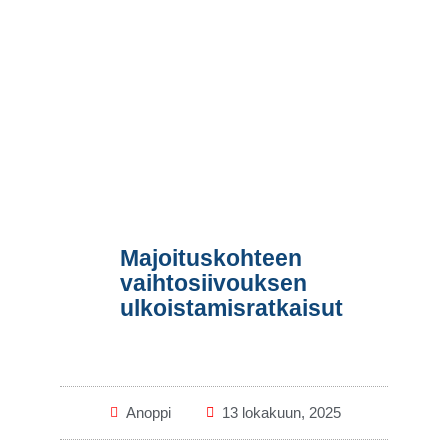
Ota yhteyttä
Majoituskohteen
vaihtosiivouksen
ulkoistamisratkaisut
Anoppi
13 lokakuun, 2025