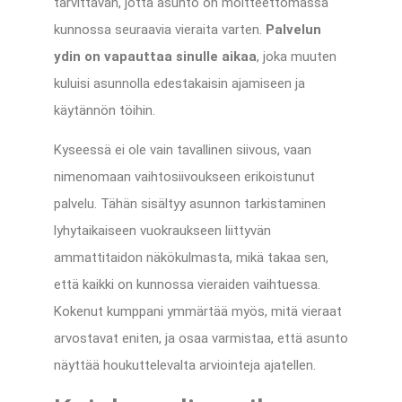
tarvittavan, jotta asunto on moitteettomassa
kunnossa seuraavia vieraita varten.
Palvelun
ydin on vapauttaa sinulle aikaa
, joka muuten
kuluisi asunnolla edestakaisin ajamiseen ja
käytännön töihin.
Kyseessä ei ole vain tavallinen siivous, vaan
nimenomaan vaihtosiivoukseen erikoistunut
palvelu. Tähän sisältyy asunnon tarkistaminen
lyhytaikaiseen vuokraukseen liittyvän
ammattitaidon näkökulmasta, mikä takaa sen,
että kaikki on kunnossa vieraiden vaihtuessa.
Kokenut kumppani ymmärtää myös, mitä vieraat
arvostavat eniten, ja osaa varmistaa, että asunto
näyttää houkuttelevalta arviointeja ajatellen.