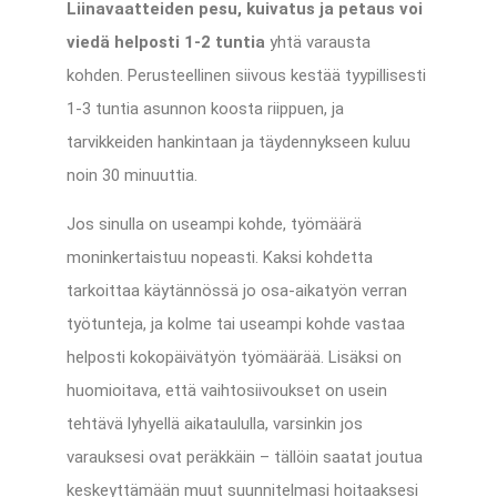
Liinavaatteiden pesu, kuivatus ja petaus voi
viedä helposti 1-2 tuntia
yhtä varausta
kohden. Perusteellinen siivous kestää tyypillisesti
1-3 tuntia asunnon koosta riippuen, ja
tarvikkeiden hankintaan ja täydennykseen kuluu
noin 30 minuuttia.
Jos sinulla on useampi kohde, työmäärä
moninkertaistuu nopeasti. Kaksi kohdetta
tarkoittaa käytännössä jo osa-aikatyön verran
työtunteja, ja kolme tai useampi kohde vastaa
helposti kokopäivätyön työmäärää. Lisäksi on
huomioitava, että vaihtosiivoukset on usein
tehtävä lyhyellä aikataululla, varsinkin jos
varauksesi ovat peräkkäin – tällöin saatat joutua
keskeyttämään muut suunnitelmasi hoitaaksesi