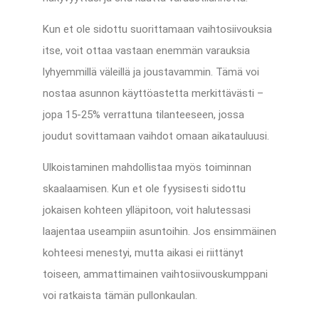
Kun et ole sidottu suorittamaan vaihtosiivouksia
itse, voit ottaa vastaan enemmän varauksia
lyhyemmillä väleillä ja joustavammin. Tämä voi
nostaa asunnon käyttöastetta merkittävästi –
jopa 15-25% verrattuna tilanteeseen, jossa
joudut sovittamaan vaihdot omaan aikatauluusi.
Ulkoistaminen mahdollistaa myös toiminnan
skaalaamisen. Kun et ole fyysisesti sidottu
jokaisen kohteen ylläpitoon, voit halutessasi
laajentaa useampiin asuntoihin. Jos ensimmäinen
kohteesi menestyi, mutta aikasi ei riittänyt
toiseen, ammattimainen vaihtosiivouskumppani
voi ratkaista tämän pullonkaulan.