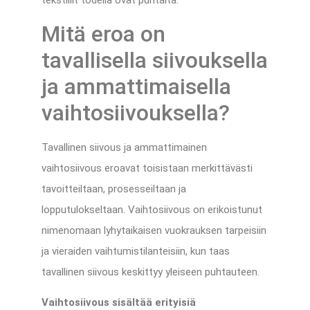
tekstiilit todella ovat puhtaita.
Mitä eroa on
tavallisella siivouksella
ja ammattimaisella
vaihtosiivouksella?
Tavallinen siivous ja ammattimainen
vaihtosiivous eroavat toisistaan merkittävästi
tavoitteiltaan, prosesseiltaan ja
lopputulokseltaan. Vaihtosiivous on erikoistunut
nimenomaan lyhytaikaisen vuokrauksen tarpeisiin
ja vieraiden vaihtumistilanteisiin, kun taas
tavallinen siivous keskittyy yleiseen puhtauteen.
Vaihtosiivous sisältää erityisiä