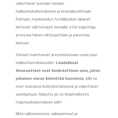
vaikuttavat suoraan vieraan
nukkumiskokemukseen ja ensivaikutelmaan.
Puhtaat, mankeloidut, hotelliluokan lakanat
kertovat välittömästi vieraalle, että majoittaja
arvostaa hänen viihtyvyyttään ja panostaa
laatuun.
Vieraat mainitsevat arvosteluissaan usein juuri
nukkumismukavuuden.
Laadukkaat
liinavaatteet ovat konkreettinen asia, johon
jokainen vieras kiinnittää huomiota
, sillä ne
ovat suorassa ihokosketuksessa ja vaikuttavat
unenlaatuun. Nukuttu yö on kirjaimellisesti
majoituskokemuksen ydin!
Mitä valkoisemmat, raikkaammat ja