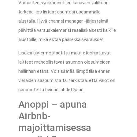
Varausten synkronointi eri kanavien välillä on
tärkeää, jos listaat asuntosi useammalla
alustalla. Hyvä channel manager -järjestelmä
päivittää varauskalenterisi reaaliaikaisesti kaikille
alustoille, mikä estää päällekkäisvaraukset.
Lisäksi älytermostaatit ja muut etäohjattavat
laitteet mahdollistavat asunnon olosuhteiden
hallinnan etänä. Voit säätää lämpötilaa ennen
vieraiden saapumista tai tarkistaa, että valot on
sammutettu heidän lähdettyään.
Anoppi – apuna
Airbnb-
majoittamisessa