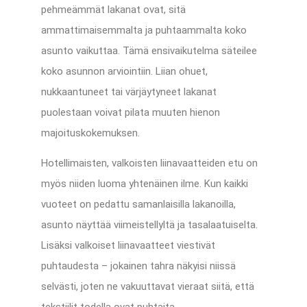
pehmeämmät lakanat ovat, sitä
ammattimaisemmalta ja puhtaammalta koko
asunto vaikuttaa. Tämä ensivaikutelma säteilee
koko asunnon arviointiin. Liian ohuet,
nukkaantuneet tai värjäytyneet lakanat
puolestaan voivat pilata muuten hienon
majoituskokemuksen.
Hotellimaisten, valkoisten liinavaatteiden etu on
myös niiden luoma yhtenäinen ilme. Kun kaikki
vuoteet on pedattu samanlaisilla lakanoilla,
asunto näyttää viimeistellyltä ja tasalaatuiselta.
Lisäksi valkoiset liinavaatteet viestivät
puhtaudesta – jokainen tahra näkyisi niissä
selvästi, joten ne vakuuttavat vieraat siitä, että