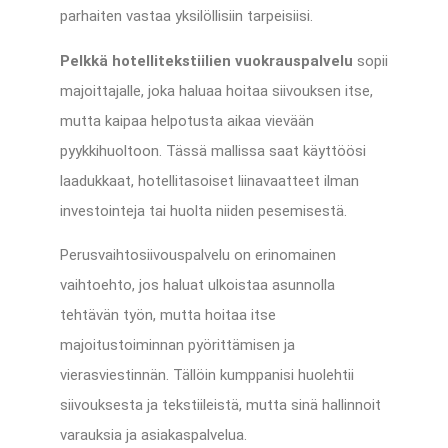
parhaiten vastaa yksilöllisiin tarpeisiisi.
Pelkkä hotellitekstiilien vuokrauspalvelu
sopii
majoittajalle, joka haluaa hoitaa siivouksen itse,
mutta kaipaa helpotusta aikaa vievään
pyykkihuoltoon. Tässä mallissa saat käyttöösi
laadukkaat, hotellitasoiset liinavaatteet ilman
investointeja tai huolta niiden pesemisestä.
Perusvaihtosiivouspalvelu on erinomainen
vaihtoehto, jos haluat ulkoistaa asunnolla
tehtävän työn, mutta hoitaa itse
majoitustoiminnan pyörittämisen ja
vierasviestinnän. Tällöin kumppanisi huolehtii
siivouksesta ja tekstiileistä, mutta sinä hallinnoit
varauksia ja asiakaspalvelua.