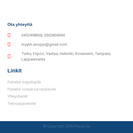
Ota yhteyttä
0453498838, 0503804944
myynti.anoppi@gmail.com
Turku, Espoo, Vantaa, Helsinki, Rovaniemi, Tampere,
Lappeenranta
Linkit
Palvelut majoittajille
Palvelut siivouksia tarjoaville
Yhteystiedot
Tietosuojaseloste
© Copyright 2026 Possa Oy