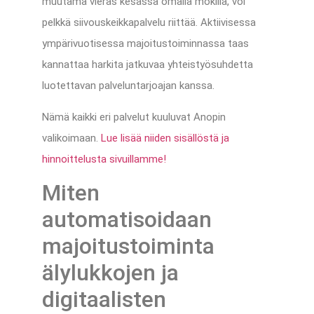
muutama vieras kesässä omalla mökillä, voi
pelkkä siivouskeikkapalvelu riittää. Aktiivisessa
ympärivuotisessa majoitustoiminnassa taas
kannattaa harkita jatkuvaa yhteistyösuhdetta
luotettavan palveluntarjoajan kanssa.
Nämä kaikki eri palvelut kuuluvat Anopin
valikoimaan.
Lue lisää niiden sisällöstä ja
hinnoittelusta sivuillamme!
Miten
automatisoidaan
majoitustoiminta
älylukkojen ja
digitaalisten