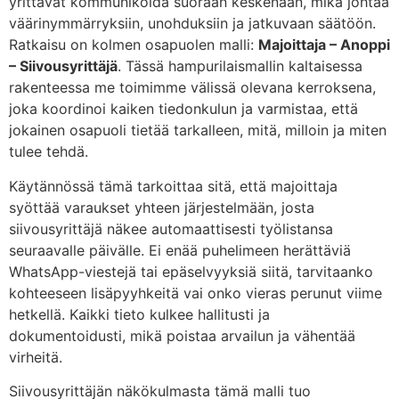
yrittävät kommunikoida suoraan keskenään, mikä johtaa
väärinymmärryksiin, unohduksiin ja jatkuvaan säätöön.
Ratkaisu on kolmen osapuolen malli:
Majoittaja – Anoppi
– Siivousyrittäjä
. Tässä hampurilaismallin kaltaisessa
rakenteessa me toimimme välissä olevana kerroksena,
joka koordinoi kaiken tiedonkulun ja varmistaa, että
jokainen osapuoli tietää tarkalleen, mitä, milloin ja miten
tulee tehdä.
Käytännössä tämä tarkoittaa sitä, että majoittaja
syöttää varaukset yhteen järjestelmään, josta
siivousyrittäjä näkee automaattisesti työlistansa
seuraavalle päivälle. Ei enää puhelimeen herättäviä
WhatsApp-viestejä tai epäselvyyksiä siitä, tarvitaanko
kohteeseen lisäpyyhkeitä vai onko vieras perunut viime
hetkellä. Kaikki tieto kulkee hallitusti ja
dokumentoidusti, mikä poistaa arvailun ja vähentää
virheitä.
Siivousyrittäjän näkökulmasta tämä malli tuo