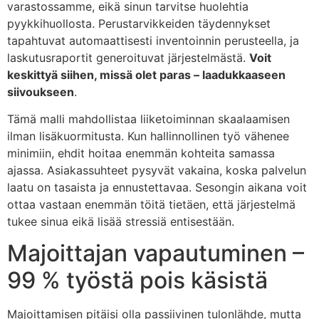
varastossamme, eikä sinun tarvitse huolehtia
pyykkihuollosta. Perustarvikkeiden täydennykset
tapahtuvat automaattisesti inventoinnin perusteella, ja
laskutusraportit generoituvat järjestelmästä.
Voit
keskittyä siihen, missä olet paras – laadukkaaseen
siivoukseen
.
Tämä malli mahdollistaa liiketoiminnan skaalaamisen
ilman lisäkuormitusta. Kun hallinnollinen työ vähenee
minimiin, ehdit hoitaa enemmän kohteita samassa
ajassa. Asiakassuhteet pysyvät vakaina, koska palvelun
laatu on tasaista ja ennustettavaa. Sesongin aikana voit
ottaa vastaan enemmän töitä tietäen, että järjestelmä
tukee sinua eikä lisää stressiä entisestään.
Majoittajan vapautuminen –
99 % työstä pois käsistä
Majoittamisen pitäisi olla passiivinen tulonlähde, mutta