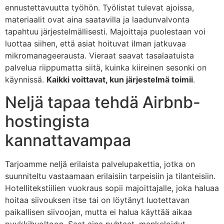
ennustettavuutta työhön. Työlistat tulevat ajoissa,
materiaalit ovat aina saatavilla ja laadunvalvonta
tapahtuu järjestelmällisesti. Majoittaja puolestaan voi
luottaa siihen, että asiat hoituvat ilman jatkuvaa
mikromanageerausta. Vieraat saavat tasalaatuista
palvelua riippumatta siitä, kuinka kiireinen sesonki on
käynnissä.
Kaikki voittavat, kun järjestelmä toimii
.
Neljä tapaa tehdä Airbnb-
hostingista
kannattavampaa
Tarjoamme neljä erilaista palvelupakettia, jotka on
suunniteltu vastaamaan erilaisiin tarpeisiin ja tilanteisiin.
Hotellitekstiilien vuokraus sopii majoittajalle, joka haluaa
hoitaa siivouksen itse tai on löytänyt luotettavan
paikallisen siivoojan, mutta ei halua käyttää aikaa
pyykkihuoltoon. Saat aina puhtaat, mankeloidut