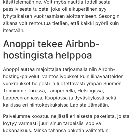
käsittelemään ne. Voit myös nauttia todellisesta
passiivisesta tulosta, joka oli alkuperäinen syy
lyhytaikaisen vuokraamisen aloittamiseen. Sesongin
aikana voit rentoutua tietäen, että kaikki pyörii kuin
itsestään.
Anoppi tekee Airbnb-
hostingista helppoa
Anoppi auttaa majoittajaa tarjoamalla niin Airbnb-
hosting-palvelut, vaihtosiivoukset kuin liinavaatteiden
vuokraukset helposti ja luotettavasti ympäri Suomen.
Toimimme Turussa, Tampereella, Helsingissä,
Lappeenrannassa, Kuopiossa ja Jyväskylässä sekä
kaikissa eri hiihtokeskuksissa Lapista Jämsään.
Palvelumme koostuu neljästä erilaisesta paketista, joista
löytyy varmasti juuri sinun tarpeisiisi sopiva
kokonaisuus. Minkä tahansa paketin valitsetkin,