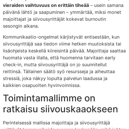
vieraiden vaihtuvuus on erittäin tiheää
– usein samana
päivänä lähtö ja saapuminen – ymmärtää, miksi monet
majoittajat ja siivousyrittäjät kokevat burnoutin
sesongin aikana.
Kommunikaatio-ongelmat kärjistyvät entisestään, kun
siivousyrittäjä saa tiedon viime hetken muutoksista tai
lisäohjeista keskellä kiireisintä päivää. Majoittaja saattaa
huomata vasta illalla, että huomenna tarvitaan early
check-in, mutta siivousyrittäjä on jo suunnitellut
reittinsä. Tällainen säätö syö resursseja ja aiheuttaa
stressiä, joka näkyy lopulta palvelun laadussa ja
kaikkien osapuolten hyvinvoinnissa.
Toimintamallimme on
ratkaisu siivouskaaokseen
Perinteisessä mallissa majoittaja ja siivousyrittäjä