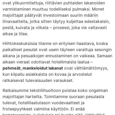
ovat ylikuormitettuja, riittävien puhtaiden lakanoiden
varmistaminen muuttuu todelliseksi pulmaksi. Monet
majoittajat päätyvät investoimaan suuriin määriin
liinavaatteita, jotka sitten täytyy kuljettaa edestakaisin,
pestä, kuivata ja viikata – prosessi, joka vie valtavasti
aikaa ja tilaa.
Hiihtokeskuksissa tilanne on erityisen haastava, koska
paikalliset pesulat ovat usein täyteen varattuja sesongin
aikana ja pesuaikojen ennustaminen on vaikeaa. Samaan
aikaan vieraat odottavat hotellimaista laatua –
pehmeät, mankeloidut lakanat
ovat välttämättömyys,
kun kilpailu asiakkaista on kovaa ja arvostelut
ratkaisevat tulevaisuuden varaukset.
Ratkaisumme tekstiilihuoltoon poistaa koko ongelman
majoittajan harteilta. Toimitamme suoraan pesulasta
tulevat, hotellilaatutason vuodevaatteet ja
froteepyyhkeet valmiina käyttöön. Ei enää
hamstraamista, kuljetuksia tai huolta siitä, riittävätkö