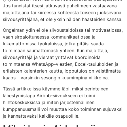
Jos tunnistat itsesi jatkuvasti puhelimeen vastaavana
majoittajana tai kiireessä kohteesta toiseen juoksevana
siivousyrittäjänä, et ole yksin näiden haasteiden kanssa.
Ongelman ydin ei ole siivoustaidoissa tai motivaatiossa,
vaan sirpaloituneessa kommunikaatiossa ja
lukemattomissa työkaluissa, jotka pitäisi saada
toimimaan saumattomasti yhteen. Kun majoittaja,
siivousyrittäjä ja vieraat yrittävät koordinoida
toimintaansa WhatsApp-viestien, Excel-taulukoiden ja
erilaisten kalenterien kautta, lopputulos on väistämättä
kaaos – varsinkin sesongin kuumimpina viikkoina.
Tässä artikkelissa käymme läpi, miksi perinteinen
lähestymistapa Airbnb-siivoukseen ei toimi
hiihtokeskuksissa ja miten järjestelmällinen
kumppanuusmalli voi muuttaa koko toiminnan sujuvaksi
ja kannattavaksi kaikille osapuolille.