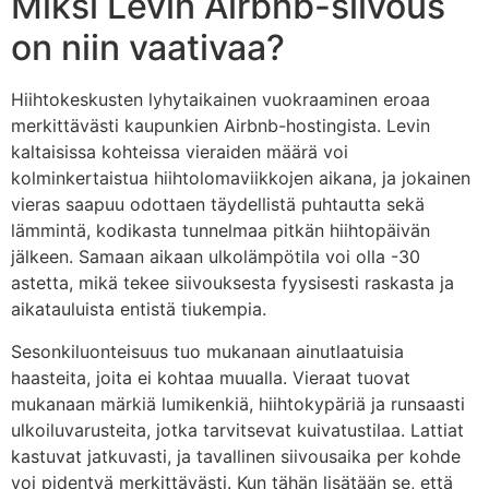
Miksi Levin Airbnb-siivous
on niin vaativaa?
Hiihtokeskusten lyhytaikainen vuokraaminen eroaa
merkittävästi kaupunkien Airbnb-hostingista. Levin
kaltaisissa kohteissa vieraiden määrä voi
kolminkertaistua hiihtolomaviikkojen aikana, ja jokainen
vieras saapuu odottaen täydellistä puhtautta sekä
lämmintä, kodikasta tunnelmaa pitkän hiihtopäivän
jälkeen. Samaan aikaan ulkolämpötila voi olla -30
astetta, mikä tekee siivouksesta fyysisesti raskasta ja
aikatauluista entistä tiukempia.
Sesonkiluonteisuus tuo mukanaan ainutlaatuisia
haasteita, joita ei kohtaa muualla. Vieraat tuovat
mukanaan märkiä lumikenkiä, hiihtokypäriä ja runsaasti
ulkoiluvarusteita, jotka tarvitsevat kuivatustilaa. Lattiat
kastuvat jatkuvasti, ja tavallinen siivousaika per kohde
voi pidentyä merkittävästi. Kun tähän lisätään se, että