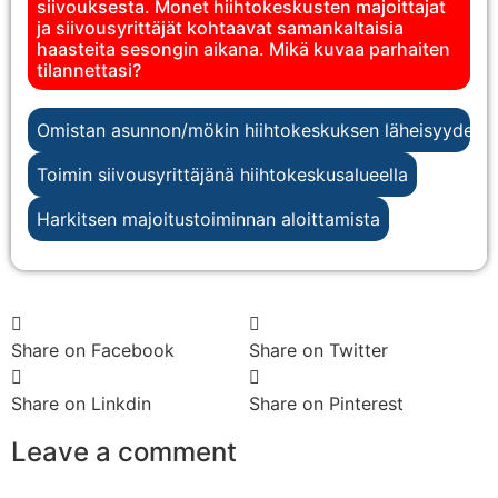
siivouksesta. Monet hiihtokeskusten majoittajat
ja siivousyrittäjät kohtaavat samankaltaisia
haasteita sesongin aikana. Mikä kuvaa parhaiten
tilannettasi?
Omistan asunnon/mökin hiihtokeskuksen läheisyydess
Toimin siivousyrittäjänä hiihtokeskusalueella
Harkitsen majoitustoiminnan aloittamista
Share on Facebook
Share on Twitter
Share on Linkdin
Share on Pinterest
Leave a comment