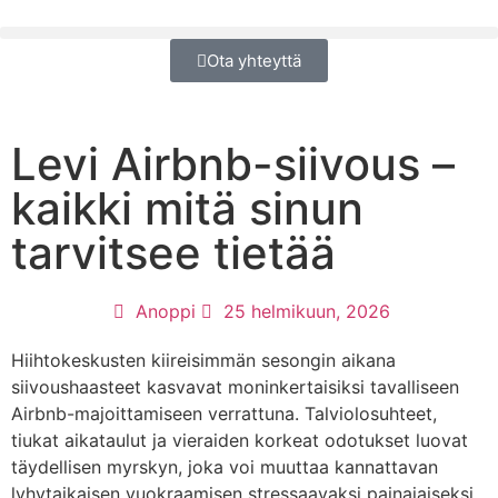
Ota yhteyttä
Levi Airbnb-siivous –
kaikki mitä sinun
tarvitsee tietää
Anoppi
25 helmikuun, 2026
Hiihtokeskusten kiireisimmän sesongin aikana
siivoushaasteet kasvavat moninkertaisiksi tavalliseen
Airbnb-majoittamiseen verrattuna. Talviolosuhteet,
tiukat aikataulut ja vieraiden korkeat odotukset luovat
täydellisen myrskyn, joka voi muuttaa kannattavan
lyhytaikaisen vuokraamisen stressaavaksi painajaiseksi.