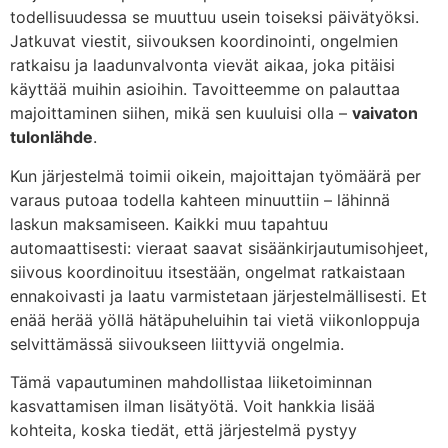
todellisuudessa se muuttuu usein toiseksi päivätyöksi.
Jatkuvat viestit, siivouksen koordinointi, ongelmien
ratkaisu ja laadunvalvonta vievät aikaa, joka pitäisi
käyttää muihin asioihin. Tavoitteemme on palauttaa
majoittaminen siihen, mikä sen kuuluisi olla –
vaivaton
tulonlähde
.
Kun järjestelmä toimii oikein, majoittajan työmäärä per
varaus putoaa todella kahteen minuuttiin – lähinnä
laskun maksamiseen. Kaikki muu tapahtuu
automaattisesti: vieraat saavat sisäänkirjautumisohjeet,
siivous koordinoituu itsestään, ongelmat ratkaistaan
ennakoivasti ja laatu varmistetaan järjestelmällisesti. Et
enää herää yöllä hätäpuheluihin tai vietä viikonloppuja
selvittämässä siivoukseen liittyviä ongelmia.
Tämä vapautuminen mahdollistaa liiketoiminnan
kasvattamisen ilman lisätyötä. Voit hankkia lisää
kohteita, koska tiedät, että järjestelmä pystyy