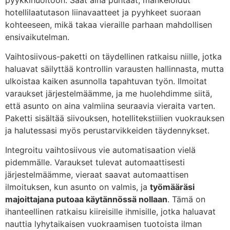
hotellilaatutason liinavaatteet ja pyyhkeet suoraan
kohteeseen, mikä takaa vieraille parhaan mahdollisen
ensivaikutelman.
Vaihtosiivous-paketti on täydellinen ratkaisu niille, jotka
haluavat säilyttää kontrollin varausten hallinnasta, mutta
ulkoistaa kaiken asunnolla tapahtuvan työn. Ilmoitat
varaukset järjestelmäämme, ja me huolehdimme siitä,
että asunto on aina valmiina seuraavia vieraita varten.
Paketti sisältää siivouksen, hotellitekstiilien vuokrauksen
ja halutessasi myös perustarvikkeiden täydennykset.
Integroitu vaihtosiivous vie automatisaation vielä
pidemmälle. Varaukset tulevat automaattisesti
järjestelmäämme, vieraat saavat automaattisen
ilmoituksen, kun asunto on valmis, ja
työmääräsi
majoittajana putoaa käytännössä nollaan
. Tämä on
ihanteellinen ratkaisu kiireisille ihmisille, jotka haluavat
nauttia lyhytaikaisen vuokraamisen tuotoista ilman