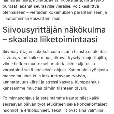
puhtaat lakanat seuraaville vieraille. Voit keskittyä
olennaiseen – vieraiden kokemuksen parantamiseen ja
liiketoiminnan kasvattamiseen.
Siivousyrittäjän näkökulma
– skaalaa liiketoimintaasi
Siivousyrittäjän näkökulmasta suurin haaste ei ole itse
siivous, vaan kaikki muu: jatkuvat kyselyt majoittajilta,
viime hetken muutokset, materiaalien kuljetus ja
varastointi sekä epäselvät ohjeet. Kun puolet työajasta
menee muuhun kuin laskutettavaan työhön,
kannattavuus kärsii ja stressi kasvaa. Kumppanuus
kanssamme muuttaa tämän tilanteen täysin.
Toiminnanohjausjärjestelmämme kautta näet kaikki
seuraavan päivän työt etukäteen sekä kohdekohtaiset
huomiot ja erikoisohjeet. Tekstiilit ovat aina valmiina