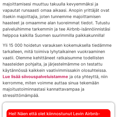
majoittamisesi muuttuu takuulla kevyemmäksi ja
vapautat runsaasti omaa aikaasi. Anopin yrittäjät ovat
itsekin majoittajia, joten tunnemme majoittamisen
haasteet ja omaamme alan tuoreimmat tiedot. Tutustu
palveluihimme tarkemmin ja tee Airbnb-isännöinnistäsi
helppoa kaikilla Suomen suurimmilla paikkakunnilla!
Yli 15 000 hoidetun varauksen kokemuksella tiedämme
tarkalleen, mitä toimiva lyhytaikainen vuokraaminen
vaatii. Olemme kehittäneet ratkaisumme todellisten
haasteiden pohjalta, ja järjestelmämme on testattu
käytännössä kaikkein vaativimmissakin olosuhteissa.
Lue lisää siivouspalveluistamme
ja ota yhteyttä, niin
kerromme, miten voimme auttaa sinua tekemään
majoitustoiminnastasi kannattavampaa ja
stressittömämpää.
Hei! Näen että olet kiinnostunut Levin Airbnb-