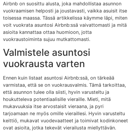
Airbnb on suosittu alusta, joka mahdollistaa asunnon
vuokraamisen helposti ja joustavasti, vaikka asuisit itse
toisessa maassa. Tässä artikkelissa käymme läpi, miten
voit vuokrata asuntosi Airbnb:ssä vaivattomasti ja mitä
asioita kannattaa ottaa huomioon, jotta
vuokraustoiminta sujuu mutkattomasti.
Valmistele asuntosi
vuokrausta varten
Ennen kuin listaat asuntosi Airbnb:ssä, on tärkeää
varmistaa, että se on vuokrausvalmis. Tämä tarkoittaa,
että asunnon tulee olla siisti, hyvin varusteltu ja
houkutteleva potentiaalisille vieraille. Mieti, mitä
mukavuuksia itse arvostaisit vieraana, ja pyri
tarjoamaan ne myös omille vieraillesi. Hyvin varusteltu
keittiö, mukavat vuodevaatteet ja toimivat kodinkoneet
ovat asioita, jotka tekevät vierailusta miellyttävän.