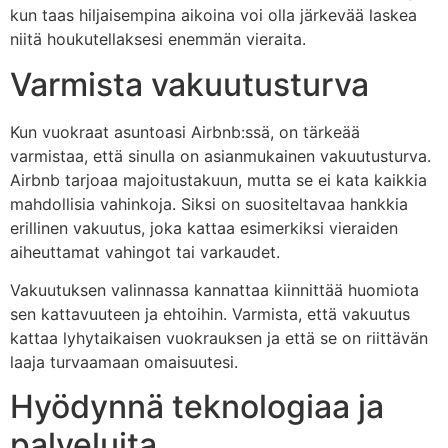
kun taas hiljaisempina aikoina voi olla järkevää laskea
niitä houkutellaksesi enemmän vieraita.
Varmista vakuutusturva
Kun vuokraat asuntoasi Airbnb:ssä, on tärkeää
varmistaa, että sinulla on asianmukainen vakuutusturva.
Airbnb tarjoaa majoitustakuun, mutta se ei kata kaikkia
mahdollisia vahinkoja. Siksi on suositeltavaa hankkia
erillinen vakuutus, joka kattaa esimerkiksi vieraiden
aiheuttamat vahingot tai varkaudet.
Vakuutuksen valinnassa kannattaa kiinnittää huomiota
sen kattavuuteen ja ehtoihin. Varmista, että vakuutus
kattaa lyhytaikaisen vuokrauksen ja että se on riittävän
laaja turvaamaan omaisuutesi.
Hyödynnä teknologiaa ja
palveluita