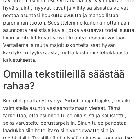
tavoitteen asunnollesi. On tärkeää myös ymmärtää, että
hyvä sijainti, myyvät kuvat ja viihtyisä sisustus voivat
nostaa asuntosi houkuttelevuutta ja mahdollistaa
paremman tuoton. Suosittelemme kuitenkin ottamaan
asunnosta realistisia kuvia, jotka vastaavat todellisuutta.
Liian siloitellut kuvat voivat kääntyä itseään vastaan.
Vertailemalla muita majoituskohteita saat hyvän
käsityksen tyylikkäästä, mutta kustannustehokkaasta
kalustuksesta.
Omilla tekstiileillä säästää
rahaa?
Kun olet päättänyt ryhtyä Airbnb-majoittajaksi, on aika
valmistella asunto vastaanottamaan vieraat. Tämä
tarkoittaa, että asunnon tulee olla siisti ja kalustettu,
sekä varusteltu perustarpeisiin. Sinun tulee panostaa
laadukkaisiin hotellitasoisiin vuodevaatteisiin ja
pyyhkeisiin. Tekstiilejä ei missään nimessä kannata itse