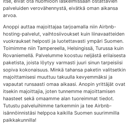
itse, eivät ota huomioon laskelmissaan ostattavien
palveluiden verovähennystä, eivätkä oman aikansa
arvoa.
Anoppi auttaa majoittajaa tarjoamalla niin Airbnb-
hosting-palvelut, vaihtosiivoukset kuin liinavaatteiden
vuokraukset helposti ja luotettavasti ympäri Suomen.
Toimimme niin Tampereella, Helsingissä, Turussa kuin
Rovaniemellä. Palvelumme koostuu neljästä erilaisesta
paketista, joista löytyy varmasti juuri sinun tarpeisiisi
sopiva kokonaisuus. Minkä tahansa paketin valitsetkin
majoittamisesi muuttuu takuulla kevyemmäksi ja
vapautat runsaasti omaa aikaasi. Anopin yrittäjät ovat
itsekin majoittajia, joten tunnemme majoittamisen
haasteet sekä omaamme alan tuoreimmat tiedot.
Tutustu palveluihimme tarkemmin ja tee Airbnb-
isännöinnistäsi helppoa kaikilla Suomen suurimmilla
paikkakunnilla!