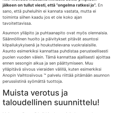
jälkeen on tullut viesti, että ”ongelma ratkesi jo”.
En
sano, että puheluihin ei kannata vastata, mutta ei
toiminta siihen kaadu jos et ole koko ajan
tavoitettavissa.
Asunnon ylläpito ja puhtaanapito ovat myös olennaisia.
Säännöllinen huolto ja päivitykset pitävät asuntosi
kilpailukykyisenä ja houkuttelevana vuokralaisille.
Asunto esimerkiksi kannattaa puhdistaa perusteellisesti
puolen vuoden välein. Tämä kannattaa ajallisesti ajoittaa
ennen sesongin alkua ja sen päättymiseen. Muu
ylläpitävä siivous vieraiden välillä, kuten esimerkiksi
Anopin Vaihtosiivous ™ palvelu riittää pitämään asunnon
perussiistinä syömättä tuottoja.
Muista verotus ja
taloudellinen suunnittelu!