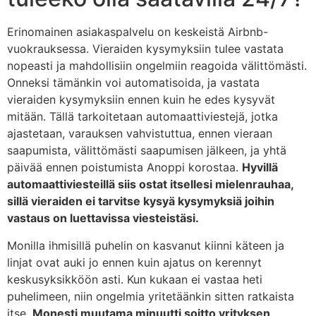
Erinomainen asiakaspalvelu on keskeistä Airbnb-
vuokrauksessa. Vieraiden kysymyksiin tulee vastata
nopeasti ja mahdollisiin ongelmiin reagoida välittömästi.
Onneksi tämänkin voi automatisoida, ja vastata
vieraiden kysymyksiin ennen kuin he edes kysyvät
mitään. Tällä tarkoitetaan automaattiviestejä, jotka
ajastetaan, varauksen vahvistuttua, ennen vieraan
saapumista, välittömästi saapumisen jälkeen, ja yhtä
päivää ennen poistumista Anoppi korostaa.
Hyvillä
automaattiviesteillä siis ostat itsellesi mielenrauhaa,
sillä vieraiden ei tarvitse kysyä kysymyksiä joihin
vastaus on luettavissa viesteistäsi.
Monilla ihmisillä puhelin on kasvanut kiinni käteen ja
linjat ovat auki jo ennen kuin ajatus on kerennyt
keskusyksikköön asti. Kun kukaan ei vastaa heti
puhelimeen, niin ongelmia yritetäänkin sitten ratkaista
itse.
Monesti muutama minuutti soitto yrityksen