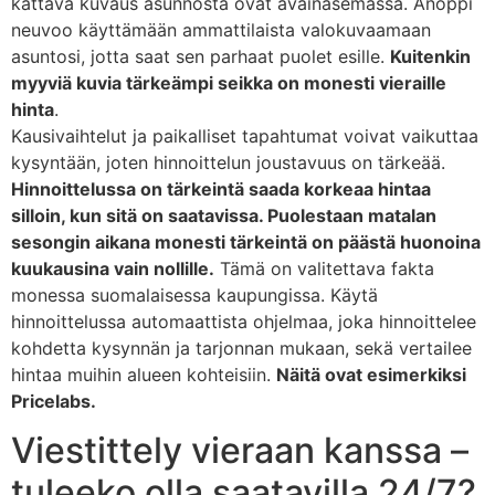
kattava kuvaus asunnosta ovat avainasemassa. Anoppi
neuvoo käyttämään ammattilaista valokuvaamaan
asuntosi, jotta saat sen parhaat puolet esille.
Kuitenkin
myyviä kuvia tärkeämpi seikka on monesti vieraille
hinta
.
Kausivaihtelut ja paikalliset tapahtumat voivat vaikuttaa
kysyntään, joten hinnoittelun joustavuus on tärkeää.
Hinnoittelussa on tärkeintä saada korkeaa hintaa
silloin, kun sitä on saatavissa. Puolestaan matalan
sesongin aikana monesti tärkeintä on päästä huonoina
kuukausina vain nollille.
Tämä on valitettava fakta
monessa suomalaisessa kaupungissa. Käytä
hinnoittelussa automaattista ohjelmaa, joka hinnoittelee
kohdetta kysynnän ja tarjonnan mukaan, sekä vertailee
hintaa muihin alueen kohteisiin.
Näitä ovat esimerkiksi
Pricelabs.
Viestittely vieraan kanssa –
tuleeko olla saatavilla 24/7?