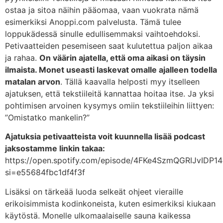
ostaa ja sitoa näihin pääomaa, vaan vuokrata nämä
esimerkiksi Anoppi.com palvelusta. Tämä tulee
loppukädessä sinulle edullisemmaksi vaihtoehdoksi.
Petivaatteiden pesemiseen saat kulutettua paljon aikaa
ja rahaa.
On väärin ajatella, että oma aikasi on täysin
ilmaista. Monet useasti laskevat omalle ajalleen todella
matalan arvon
. Tällä kaavalla helposti myy itselleen
ajatuksen, että tekstiileitä kannattaa hoitaa itse. Ja yksi
pohtimisen arvoinen kysymys omiin tekstiileihin liittyen:
”Omistatko mankelin?”
Ajatuksia petivaatteista voit kuunnella lisää podcast
jaksostamme linkin takaa:
https://open.spotify.com/episode/4FKe4SzmQGRIJvIDP1
si=e55684fbc1df4f3f
Lisäksi on tärkeää luoda selkeät ohjeet vieraille
erikoisimmista kodinkoneista, kuten esimerkiksi kiukaan
käytöstä. Monelle ulkomaalaiselle sauna kaikessa