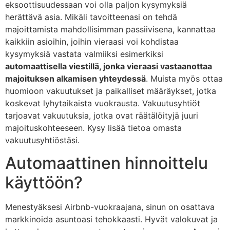
eksoottisuudessaan voi olla paljon kysymyksiä
herättävä asia. Mikäli tavoitteenasi on tehdä
majoittamista mahdollisimman passiivisena, kannattaa
kaikkiin asioihin, joihin vieraasi voi kohdistaa
kysymyksiä vastata valmiiksi esimerkiksi
automaattisella viestillä, jonka vieraasi vastaanottaa
majoituksen alkamisen yhteydessä
. Muista myös ottaa
huomioon vakuutukset ja paikalliset määräykset, jotka
koskevat lyhytaikaista vuokrausta. Vakuutusyhtiöt
tarjoavat vakuutuksia, jotka ovat räätälöityjä juuri
majoituskohteeseen. Kysy lisää tietoa omasta
vakuutusyhtiöstäsi.
Automaattinen hinnoittelu
käyttöön?
Menestyäksesi Airbnb-vuokraajana, sinun on osattava
markkinoida asuntoasi tehokkaasti. Hyvät valokuvat ja