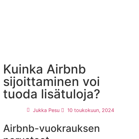
MAJOITTAMINEN SIJOITUSMUOTO
AIRBNB-VUOKRAUS, SIIVOUS JA HALLINTA: ANOPIN BLOGI MAJOITTAJILLE
OTA YHTEYTTÄ
Kuinka Airbnb
sijoittaminen voi
tuoda lisätuloja?
Jukka Pesu
10 toukokuun, 2024
Airbnb-vuokrauksen