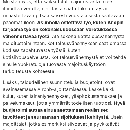
Muista myös, että kaikki tulot majoituksesta tulee
ilmoittaa verottajalle. Tästä saatu tulo on täysin
rinnastettavaa pitkäaikaisesti vuokralaisesta saatavaan
pääomatuloon.
Asunnolla ostettava työ, kuten Anopin
tarjoama työ on kokonaisuudessaan verotuksessa
vähennettävää työtä
. Älä sekoita kotitalousvähennystä
majoitustoimintaan. Kotitalousvähennyksen saat omassa
kodissa tapahtuvasta työstä, kuten
kotisiivouspalvelusta. Kotitalousvähennystä et voi tehdä
sinulle vuokratuloja tuovasta majoituskäyttöön
tarkoitetusta kohteesta.
Lisäksi, taloudellinen suunnittelu ja budjetointi ovat
avainasemassa Airbnb-sijoittamisessa. Laske kaikki
kulut, kuten lainanlyhennykset, ylläpitokustannukset ja
palvelumaksut, jotta ymmärrät todellisen tuottosi.
Hyvä
budjetointi auttaa sinua asettamaan realistiset
tavoitteet ja seuraamaan sijoituksesi kehitystä
. Usein
majoittajat, jotka esimerkiksi siivoavat ja pyykkäävät