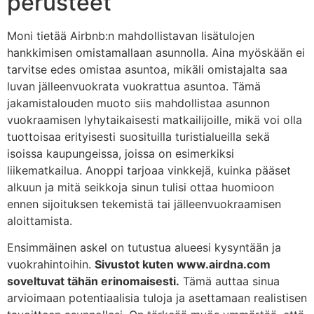
perusteet
Moni tietää Airbnb:n mahdollistavan lisätulojen
hankkimisen omistamallaan asunnolla. Aina myöskään ei
tarvitse edes omistaa asuntoa, mikäli omistajalta saa
luvan jälleenvuokrata vuokrattua asuntoa. Tämä
jakamistalouden muoto siis mahdollistaa asunnon
vuokraamisen lyhytaikaisesti matkailijoille, mikä voi olla
tuottoisaa erityisesti suosituilla turistialueilla sekä
isoissa kaupungeissa, joissa on esimerkiksi
liikematkailua. Anoppi tarjoaa vinkkejä, kuinka pääset
alkuun ja mitä seikkoja sinun tulisi ottaa huomioon
ennen sijoituksen tekemistä tai jälleenvuokraamisen
aloittamista.
Ensimmäinen askel on tutustua alueesi kysyntään ja
vuokrahintoihin.
Sivustot kuten www.airdna.com
soveltuvat tähän erinomaisesti.
Tämä auttaa sinua
arvioimaan potentiaalisia tuloja ja asettamaan realistisen