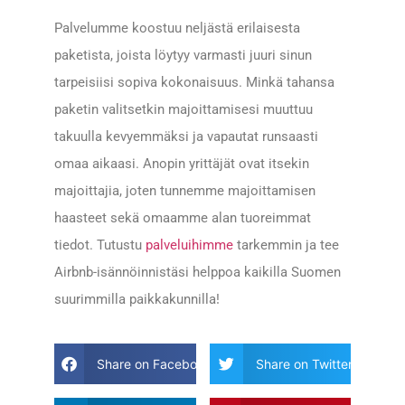
Palvelumme koostuu neljästä erilaisesta
paketista, joista löytyy varmasti juuri sinun
tarpeisiisi sopiva kokonaisuus. Minkä tahansa
paketin valitsetkin majoittamisesi muuttuu
takuulla kevyemmäksi ja vapautat runsaasti
omaa aikaasi. Anopin yrittäjät ovat itsekin
majoittajia, joten tunnemme majoittamisen
haasteet sekä omaamme alan tuoreimmat
tiedot. Tutustu
palveluihimme
tarkemmin ja tee
Airbnb-isännöinnistäsi helppoa kaikilla Suomen
suurimmilla paikkakunnilla!
Share on Facebook
Share on Twitter