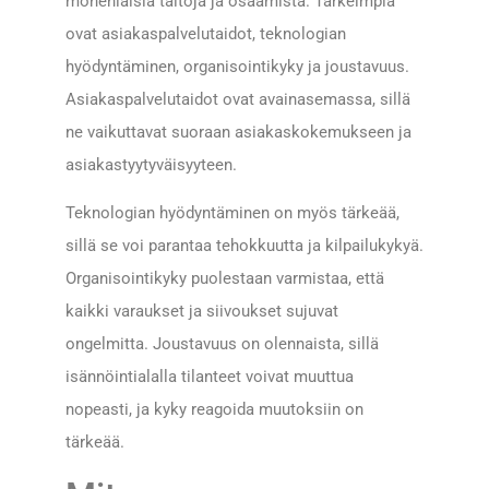
monenlaisia taitoja ja osaamista. Tärkeimpiä
ovat asiakaspalvelutaidot, teknologian
hyödyntäminen, organisointikyky ja joustavuus.
Asiakaspalvelutaidot ovat avainasemassa, sillä
ne vaikuttavat suoraan asiakaskokemukseen ja
asiakastyytyväisyyteen.
Teknologian hyödyntäminen on myös tärkeää,
sillä se voi parantaa tehokkuutta ja kilpailukykyä.
Organisointikyky puolestaan varmistaa, että
kaikki varaukset ja siivoukset sujuvat
ongelmitta. Joustavuus on olennaista, sillä
isännöintialalla tilanteet voivat muuttua
nopeasti, ja kyky reagoida muutoksiin on
tärkeää.