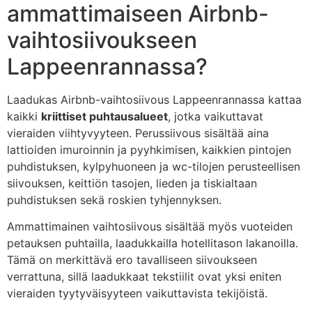
ammattimaiseen Airbnb-
vaihtosiivoukseen
Lappeenrannassa?
Laadukas Airbnb-vaihtosiivous Lappeenrannassa kattaa
kaikki
kriittiset puhtausalueet
, jotka vaikuttavat
vieraiden viihtyvyyteen. Perussiivous sisältää aina
lattioiden imuroinnin ja pyyhkimisen, kaikkien pintojen
puhdistuksen, kylpyhuoneen ja wc-tilojen perusteellisen
siivouksen, keittiön tasojen, lieden ja tiskialtaan
puhdistuksen sekä roskien tyhjennyksen.
Ammattimainen vaihtosiivous sisältää myös vuoteiden
petauksen puhtailla, laadukkailla hotellitason lakanoilla.
Tämä on merkittävä ero tavalliseen siivoukseen
verrattuna, sillä laadukkaat tekstiilit ovat yksi eniten
vieraiden tyytyväisyyteen vaikuttavista tekijöistä.