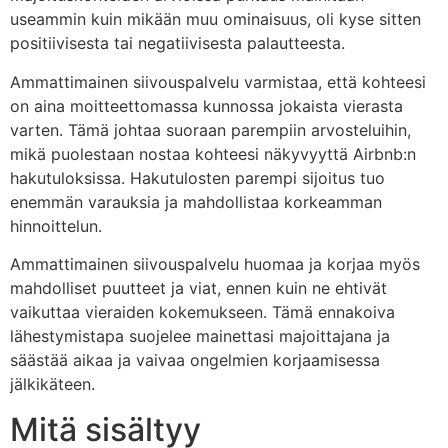
useammin kuin mikään muu ominaisuus, oli kyse sitten
positiivisesta tai negatiivisesta palautteesta.
Ammattimainen siivouspalvelu varmistaa, että kohteesi
on aina moitteettomassa kunnossa jokaista vierasta
varten. Tämä johtaa suoraan parempiin arvosteluihin,
mikä puolestaan nostaa kohteesi näkyvyyttä Airbnb:n
hakutuloksissa. Hakutulosten parempi sijoitus tuo
enemmän varauksia ja mahdollistaa korkeamman
hinnoittelun.
Ammattimainen siivouspalvelu huomaa ja korjaa myös
mahdolliset puutteet ja viat, ennen kuin ne ehtivät
vaikuttaa vieraiden kokemukseen. Tämä ennakoiva
lähestymistapa suojelee mainettasi majoittajana ja
säästää aikaa ja vaivaa ongelmien korjaamisessa
jälkikäteen.
Mitä sisältyy