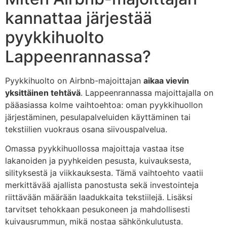
kannattaa järjestää
pyykkihuolto
Lappeenrannassa?
Pyykkihuolto on Airbnb-majoittajan
aikaa vievin
yksittäinen tehtävä
. Lappeenrannassa majoittajalla on
pääasiassa kolme vaihtoehtoa: oman pyykkihuollon
järjestäminen, pesulapalveluiden käyttäminen tai
tekstiilien vuokraus osana siivouspalvelua.
Omassa pyykkihuollossa majoittaja vastaa itse
lakanoiden ja pyyhkeiden pesusta, kuivauksesta,
silityksestä ja viikkauksesta. Tämä vaihtoehto vaatii
merkittävää ajallista panostusta sekä investointeja
riittävään määrään laadukkaita tekstiilejä. Lisäksi
tarvitset tehokkaan pesukoneen ja mahdollisesti
kuivausrummun, mikä nostaa sähkönkulutusta.