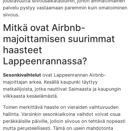
joustavuutta siivousaikatauluihin, johon ammattimainen
palvelu pystyy vastaamaan paremmin kuin omatoiminen
siivous.
Mitkä ovat Airbnb-
majoittamisen suurimmat
haasteet
Lappeenrannassa?
Sesonkivaihtelut
ovat Lappeenrannan Airbnb-
majoittajan arkea. Kesällä kaupunki täyttyy
matkailijoista, jotka nauttivat Saimaasta ja kaupungin
vilkkaasta kesäelämästä.
Toinen merkittävä haaste on vieraiden vaihtuvuuden
hallinta. Varsinkin sesonkiaikoina vaihdot voivat osua
peräkkäisille päiville, jolloin siivous on tehtävä nopeasti
mutta perusteellisesti. Tämä on usein mahdotonta