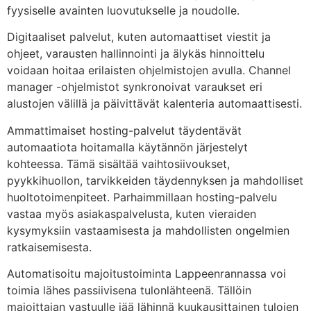
fyysiselle avainten luovutukselle ja noudolle.
Digitaaliset palvelut, kuten automaattiset viestit ja
ohjeet, varausten hallinnointi ja älykäs hinnoittelu
voidaan hoitaa erilaisten ohjelmistojen avulla. Channel
manager -ohjelmistot synkronoivat varaukset eri
alustojen välillä ja päivittävät kalenteria automaattisesti.
Ammattimaiset hosting-palvelut täydentävät
automaatiota hoitamalla käytännön järjestelyt
kohteessa. Tämä sisältää vaihtosiivoukset,
pyykkihuollon, tarvikkeiden täydennyksen ja mahdolliset
huoltotoimenpiteet. Parhaimmillaan hosting-palvelu
vastaa myös asiakaspalvelusta, kuten vieraiden
kysymyksiin vastaamisesta ja mahdollisten ongelmien
ratkaisemisesta.
Automatisoitu majoitustoiminta Lappeenrannassa voi
toimia lähes passiivisena tulonlähteenä. Tällöin
majoittajan vastuulle jää lähinnä kuukausittainen tulojen