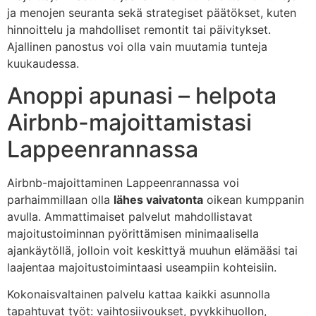
ja menojen seuranta sekä strategiset päätökset, kuten
hinnoittelu ja mahdolliset remontit tai päivitykset.
Ajallinen panostus voi olla vain muutamia tunteja
kuukaudessa.
Anoppi apunasi – helpota
Airbnb-majoittamistasi
Lappeenrannassa
Airbnb-majoittaminen Lappeenrannassa voi
parhaimmillaan olla
lähes vaivatonta
oikean kumppanin
avulla. Ammattimaiset palvelut mahdollistavat
majoitustoiminnan pyörittämisen minimaalisella
ajankäytöllä, jolloin voit keskittyä muuhun elämääsi tai
laajentaa majoitustoimintaasi useampiin kohteisiin.
Kokonaisvaltainen palvelu kattaa kaikki asunnolla
tapahtuvat työt: vaihtosiivoukset, pyykkihuollon,