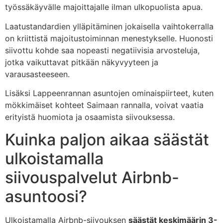
työssäkäyvälle majoittajalle ilman ulkopuolista apua.
Laatustandardien ylläpitäminen jokaisella vaihtokerralla
on kriittistä majoitustoiminnan menestykselle. Huonosti
siivottu kohde saa nopeasti negatiivisia arvosteluja,
jotka vaikuttavat pitkään näkyvyyteen ja
varausasteeseen.
Lisäksi Lappeenrannan asuntojen ominaispiirteet, kuten
mökkimäiset kohteet Saimaan rannalla, voivat vaatia
erityistä huomiota ja osaamista siivouksessa.
Kuinka paljon aikaa säästät
ulkoistamalla
siivouspalvelut Airbnb-
asuntoosi?
Ulkoistamalla Airbnb-siivouksen
säästät keskimäärin 3-