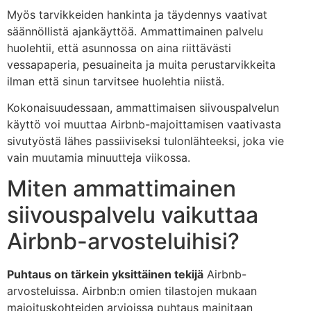
Myös tarvikkeiden hankinta ja täydennys vaativat
säännöllistä ajankäyttöä. Ammattimainen palvelu
huolehtii, että asunnossa on aina riittävästi
vessapaperia, pesuaineita ja muita perustarvikkeita
ilman että sinun tarvitsee huolehtia niistä.
Kokonaisuudessaan, ammattimaisen siivouspalvelun
käyttö voi muuttaa Airbnb-majoittamisen vaativasta
sivutyöstä lähes passiiviseksi tulonlähteeksi, joka vie
vain muutamia minuutteja viikossa.
Miten ammattimainen
siivouspalvelu vaikuttaa
Airbnb-arvosteluihisi?
Puhtaus on tärkein yksittäinen tekijä
Airbnb-
arvosteluissa. Airbnb:n omien tilastojen mukaan
majoituskohteiden arvioissa puhtaus mainitaan