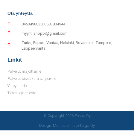
Ota yhteyttä
0453498838, 0503804944
myynti.anoppi@gmail.com
Turku, Espoo, Vantaa, Helsinki, Rovaniemi, Tampere,
Lappeenranta
Linkit
Palvelut majoittajille
Palvelut siivouksia tarjoaville
Yhteystiedot
Tietosuojaseloste
© Copyright 2026 Possa Oy
Design: Mainostoimisto Taiga Oy