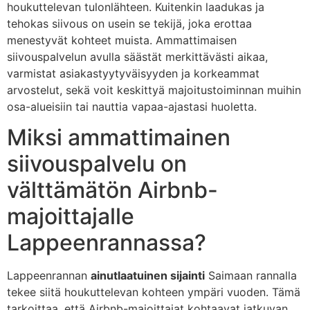
houkuttelevan tulonlähteen. Kuitenkin laadukas ja
tehokas siivous on usein se tekijä, joka erottaa
menestyvät kohteet muista. Ammattimaisen
siivouspalvelun avulla säästät merkittävästi aikaa,
varmistat asiakastyytyväisyyden ja korkeammat
arvostelut, sekä voit keskittyä majoitustoiminnan muihin
osa-alueisiin tai nauttia vapaa-ajastasi huoletta.
Miksi ammattimainen
siivouspalvelu on
välttämätön Airbnb-
majoittajalle
Lappeenrannassa?
Lappeenrannan
ainutlaatuinen sijainti
Saimaan rannalla
tekee siitä houkuttelevan kohteen ympäri vuoden. Tämä
tarkoittaa, että Airbnb-majoittajat kohtaavat jatkuvan