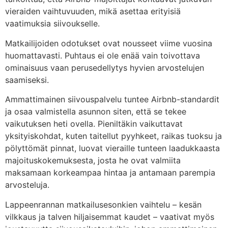
vieraiden vaihtuvuuden, mikä asettaa erityisiä
vaatimuksia siivoukselle.
Matkailijoiden odotukset ovat nousseet viime vuosina
huomattavasti. Puhtaus ei ole enää vain toivottava
ominaisuus vaan perusedellytys hyvien arvostelujen
saamiseksi.
Ammattimainen siivouspalvelu tuntee Airbnb-standardit
ja osaa valmistella asunnon siten, että se tekee
vaikutuksen heti ovella. Pieniltäkin vaikuttavat
yksityiskohdat, kuten taitellut pyyhkeet, raikas tuoksu ja
pölyttömät pinnat, luovat vieraille tunteen laadukkaasta
majoituskokemuksesta, josta he ovat valmiita
maksamaan korkeampaa hintaa ja antamaan parempia
arvosteluja.
Lappeenrannan matkailusesonkien vaihtelu – kesän
vilkkaus ja talven hiljaisemmat kaudet – vaativat myös