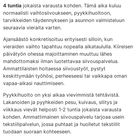
4 tuntia
jokaista varausta kohden. Tämä aika kuluu
normaalisti vaihtosiivoukseen, pyykkihuoltoon,
tarvikkeiden täydennykseen ja asunnon valmisteluun
seuraavia vieraita varten.
Ajansäästö konkretisoituu erityisesti silloin, kun
vieraiden vaihto tapahtuu nopealla aikataululla. Kiireisen
päivätyön ohessa majoittaminen muuttuu lähes
mahdottomaksi ilman luotettavaa siivouspalvelua.
Ammattilaisten hoitaessa siivoustyöt, pystyt
keskittymään työhösi, perheeseesi tai vaikkapa oman
vapaa-aikasi nauttimiseen.
Pyykkihuolto on yksi aikaa vievimmistä tehtävistä.
Lakanoiden ja pyyhkeiden pesu, kuivaus, silitys ja
viikkaus vievät helposti 1-2 tuntia jokaista varausta
kohden. Ammattimainen siivouspalvelu tarjoaa usein
tekstiilipalvelun, jossa puhtaat ja huolletut tekstiilit
tuodaan suoraan kohteeseen.