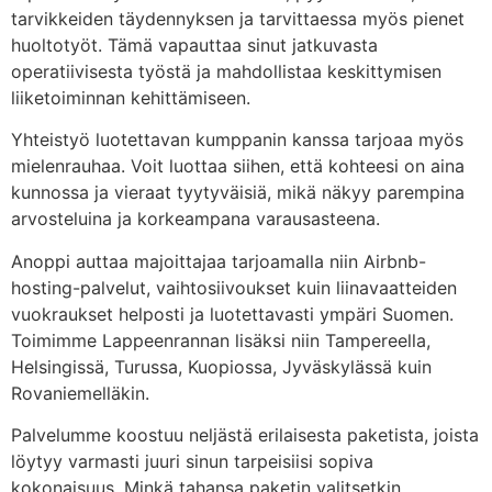
tarvikkeiden täydennyksen ja tarvittaessa myös pienet
huoltotyöt. Tämä vapauttaa sinut jatkuvasta
operatiivisesta työstä ja mahdollistaa keskittymisen
liiketoiminnan kehittämiseen.
Yhteistyö luotettavan kumppanin kanssa tarjoaa myös
mielenrauhaa. Voit luottaa siihen, että kohteesi on aina
kunnossa ja vieraat tyytyväisiä, mikä näkyy parempina
arvosteluina ja korkeampana varausasteena.
Anoppi auttaa majoittajaa tarjoamalla niin Airbnb-
hosting-palvelut, vaihtosiivoukset kuin liinavaatteiden
vuokraukset helposti ja luotettavasti ympäri Suomen.
Toimimme Lappeenrannan lisäksi niin Tampereella,
Helsingissä, Turussa, Kuopiossa, Jyväskylässä kuin
Rovaniemelläkin.
Palvelumme koostuu neljästä erilaisesta paketista, joista
löytyy varmasti juuri sinun tarpeisiisi sopiva
kokonaisuus. Minkä tahansa paketin valitsetkin