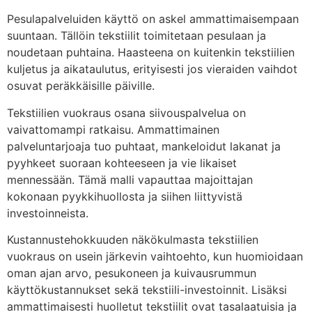
Pesulapalveluiden käyttö on askel ammattimaisempaan
suuntaan. Tällöin tekstiilit toimitetaan pesulaan ja
noudetaan puhtaina. Haasteena on kuitenkin tekstiilien
kuljetus ja aikataulutus, erityisesti jos vieraiden vaihdot
osuvat peräkkäisille päiville.
Tekstiilien vuokraus osana siivouspalvelua on
vaivattomampi ratkaisu. Ammattimainen
palveluntarjoaja tuo puhtaat, mankeloidut lakanat ja
pyyhkeet suoraan kohteeseen ja vie likaiset
mennessään. Tämä malli vapauttaa majoittajan
kokonaan pyykkihuollosta ja siihen liittyvistä
investoinneista.
Kustannustehokkuuden näkökulmasta tekstiilien
vuokraus on usein järkevin vaihtoehto, kun huomioidaan
oman ajan arvo, pesukoneen ja kuivausrummun
käyttökustannukset sekä tekstiili-investoinnit. Lisäksi
ammattimaisesti huolletut tekstiilit ovat tasalaatuisia ja