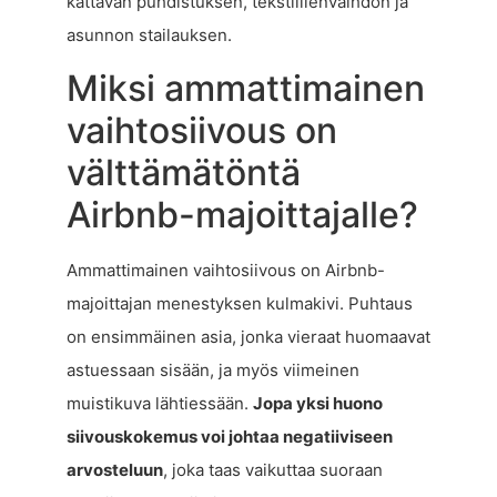
kattavan puhdistuksen, tekstiilienvaihdon ja
asunnon stailauksen.
Miksi ammattimainen
vaihtosiivous on
välttämätöntä
Airbnb-majoittajalle?
Ammattimainen vaihtosiivous on Airbnb-
majoittajan menestyksen kulmakivi. Puhtaus
on ensimmäinen asia, jonka vieraat huomaavat
astuessaan sisään, ja myös viimeinen
muistikuva lähtiessään.
Jopa yksi huono
siivouskokemus voi johtaa negatiiviseen
arvosteluun
, joka taas vaikuttaa suoraan