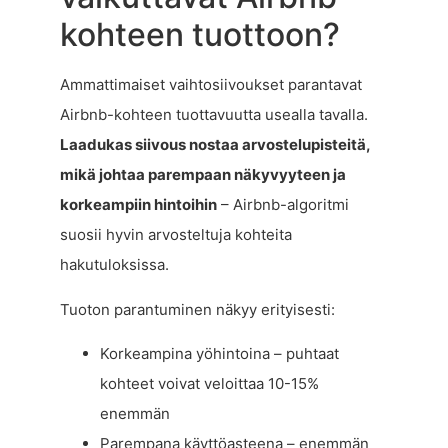
kohteen tuottoon?
Ammattimaiset vaihtosiivoukset parantavat
Airbnb-kohteen tuottavuutta usealla tavalla.
Laadukas siivous nostaa arvostelupisteitä,
mikä johtaa parempaan näkyvyyteen ja
korkeampiin hintoihin
– Airbnb-algoritmi
suosii hyvin arvosteltuja kohteita
hakutuloksissa.
Tuoton parantuminen näkyy erityisesti:
Korkeampina yöhintoina – puhtaat
kohteet voivat veloittaa 10-15%
enemmän
Parempana käyttöasteena – enemmän