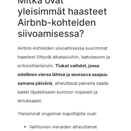
Mitkä ovat
yleisimmät haasteet
Airbnb-kohteiden
siivoamisessa?
Airbnb-kohteiden siivoamisessa suurimmat
haasteet liittyvät aikatauluihin, laatutasoon ja
erikoistilanteisiin.
Tiukat vaihdot, jossa
edellinen vieras lähtee ja seuraava saapuu
samana päivänä
, aiheuttavat paineita saada
kaikki täydelliseen kuntoon nopeasti ja
tehokkaasti.
Yleisimmät ongelmat majoittajille ovat:
Vaihtuvien vieraiden aiheuttamat