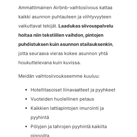
Ammattimainen Airbnb-vaihtosiivous kattaa
kaikki asunnon puhtauteen ja viihtyvyyteen
vaikuttavat tekijät.
Laadukas siivouspalvelu
hoitaa niin tekstiilien vaihdon, pintojen
puhdistuksen kuin asunnon stailauksenkin
,
jotta seuraava vieras kokee asunnon yhtä
houkuttelevana kuin kuvissa.
Meidän vaihtosiivoukseemme kuuluu:
Hotellitasoiset liinavaatteet ja pyyhkeet
Vuoteiden huolellinen petaus
Kaikkien lattiapintojen imurointi ja
pyyhintä
Pölyjen ja tahrojen pyyhintä kaikilta
pinnoilta