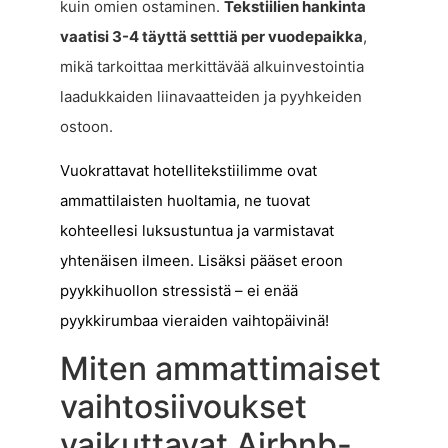
kuin omien ostaminen.
Tekstiilien hankinta
vaatisi 3-4 täyttä setttiä per vuodepaikka
,
mikä tarkoittaa merkittävää alkuinvestointia
laadukkaiden liinavaatteiden ja pyyhkeiden
ostoon.
Vuokrattavat hotellitekstiilimme ovat
ammattilaisten huoltamia, ne tuovat
kohteellesi luksustuntua ja varmistavat
yhtenäisen ilmeen. Lisäksi pääset eroon
pyykkihuollon stressistä – ei enää
pyykkirumbaa vieraiden vaihtopäivinä!
Miten ammattimaiset
vaihtosiivoukset
vaikuttavat Airbnb-