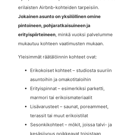
erilaisten Airbnb-kohteiden tarpeisiin.
Jokainen asunto on yksilöllinen omine
pintoineen, pohjaratkaisuineen ja
erityispiirteineen
, minkä vuoksi palvelumme
mukautuu kohteen vaatimusten mukaan.
Yleisimmät räätälöinnin kohteet ovat:
Erikokoiset kohteet – studiosta suuriin
asuntoihin ja omakotitaloihin
Erityispinnat – esimerkiksi parketti,
marmori tai erikoismateriaalit
Lisävarusteet – saunat, poreammeet,
terassit tai muut erikoistilat
Sesonkikohteet – mökit, joissa talvi- ja
kesäsiivous poikkeavat toisistaan