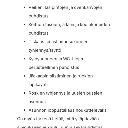
Peilien, lasipintojen ja ovenkahvojen
puhdistus
Keittiön tasojen, altaan ja kodinkoneiden
puhdistus
Tiskaus tai astianpesukoneen
tyhjennys/täyttö
Kylpyhuoneen ja WC-tilojen
perusteellinen puhdistus
Jääkaapin siistiminen ja ruokien
läpikäynti
Roskien tyhjennys ja uusien pussien
asennus
Asunnon loppustailaus houkuttelevaksi
On myös tärkeää tietää, mitä ylläpitävään
siivoukseen ei kuulu: uunin syväpuhdistus,