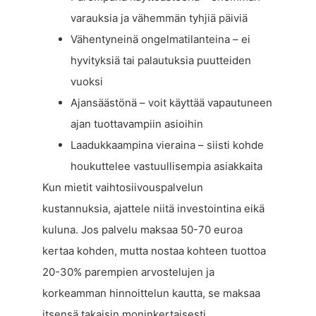
varauksia ja vähemmän tyhjiä päiviä
Vähentyneinä ongelmatilanteina – ei
hyvityksiä tai palautuksia puutteiden
vuoksi
Ajansäästönä – voit käyttää vapautuneen
ajan tuottavampiin asioihin
Laadukkaampina vieraina – siisti kohde
houkuttelee vastuullisempia asiakkaita
Kun mietit vaihtosiivouspalvelun
kustannuksia, ajattele niitä investointina eikä
kuluna. Jos palvelu maksaa 50-70 euroa
kertaa kohden, mutta nostaa kohteen tuottoa
20-30% parempien arvostelujen ja
korkeamman hinnoittelun kautta, se maksaa
itsensä takaisin moninkertaisesti.