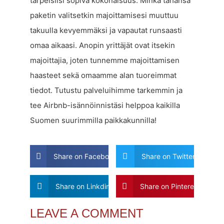
tarpeisiisi sopiva kokonaisuus. Minkä tahansa
paketin valitsetkin majoittamisesi muuttuu
takuulla kevyemmäksi ja vapautat runsaasti
omaa aikaasi. Anopin yrittäjät ovat itsekin
majoittajia, joten tunnemme majoittamisen
haasteet sekä omaamme alan tuoreimmat
tiedot. Tutustu palveluihimme tarkemmin ja
tee Airbnb-isännöinnistäsi helppoa kaikilla
Suomen suurimmilla paikkakunnilla!
Share on Facebook
Share on Twitter
Share on Linkdin
Share on Pinterest
LEAVE A COMMENT