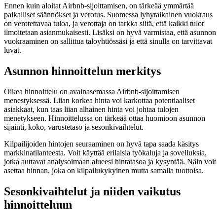
Ennen kuin aloitat Airbnb-sijoittamisen, on tärkeää ymmärtää
paikalliset säännökset ja verotus. Suomessa lyhytaikainen vuokraus
on verotettavaa tuloa, ja verottaja on tarkka siitä, että kaikki tulot
ilmoitetaan asianmukaisesti. Lisäksi on hyvä varmistaa, että asunnon
vuokraaminen on sallittua taloyhtiössäsi ja että sinulla on tarvittavat
luvat.
Asunnon hinnoittelun merkitys
Oikea hinnoittelu on avainasemassa Airbnb-sijoittamisen
menestyksessä. Liian korkea hinta voi karkottaa potentiaaliset
asiakkaat, kun taas liian alhainen hinta voi johtaa tulojen
menetykseen. Hinnoittelussa on tärkeää ottaa huomioon asunnon
sijainti, koko, varustetaso ja sesonkivaihtelut.
Kilpailijoiden hintojen seuraaminen on hyvä tapa saada käsitys
markkinatilanteesta. Voit käyttää erilaisia työkaluja ja sovelluksia,
jotka auttavat analysoimaan alueesi hintatasoa ja kysyntää. Näin voit
asettaa hinnan, joka on kilpailukykyinen mutta samalla tuottoisa.
Sesonkivaihtelut ja niiden vaikutus
hinnoitteluun