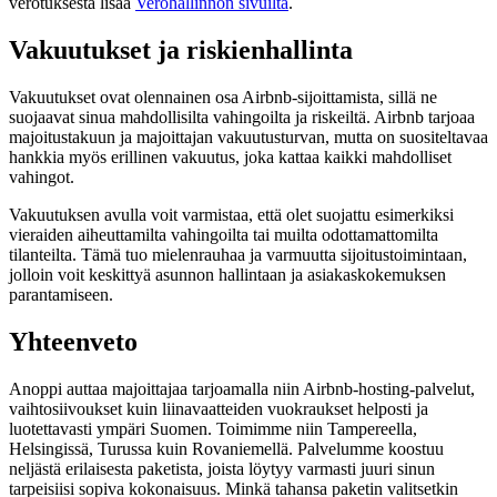
verotuksesta lisää
Verohallinnon sivuilta
.
Vakuutukset ja riskienhallinta
Vakuutukset ovat olennainen osa Airbnb-sijoittamista, sillä ne
suojaavat sinua mahdollisilta vahingoilta ja riskeiltä. Airbnb tarjoaa
majoitustakuun ja majoittajan vakuutusturvan, mutta on suositeltavaa
hankkia myös erillinen vakuutus, joka kattaa kaikki mahdolliset
vahingot.
Vakuutuksen avulla voit varmistaa, että olet suojattu esimerkiksi
vieraiden aiheuttamilta vahingoilta tai muilta odottamattomilta
tilanteilta. Tämä tuo mielenrauhaa ja varmuutta sijoitustoimintaan,
jolloin voit keskittyä asunnon hallintaan ja asiakaskokemuksen
parantamiseen.
Yhteenveto
Anoppi auttaa majoittajaa tarjoamalla niin Airbnb-hosting-palvelut,
vaihtosiivoukset kuin liinavaatteiden vuokraukset helposti ja
luotettavasti ympäri Suomen. Toimimme niin Tampereella,
Helsingissä, Turussa kuin Rovaniemellä. Palvelumme koostuu
neljästä erilaisesta paketista, joista löytyy varmasti juuri sinun
tarpeisiisi sopiva kokonaisuus. Minkä tahansa paketin valitsetkin