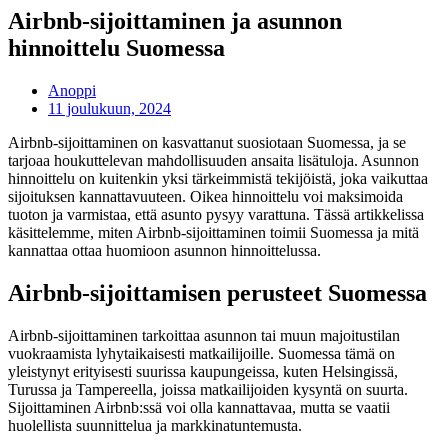
Airbnb-sijoittaminen ja asunnon
hinnoittelu Suomessa
Anoppi
11 joulukuun, 2024
Airbnb-sijoittaminen on kasvattanut suosiotaan Suomessa, ja se
tarjoaa houkuttelevan mahdollisuuden ansaita lisätuloja. Asunnon
hinnoittelu on kuitenkin yksi tärkeimmistä tekijöistä, joka vaikuttaa
sijoituksen kannattavuuteen. Oikea hinnoittelu voi maksimoida
tuoton ja varmistaa, että asunto pysyy varattuna. Tässä artikkelissa
käsittelemme, miten Airbnb-sijoittaminen toimii Suomessa ja mitä
kannattaa ottaa huomioon asunnon hinnoittelussa.
Airbnb-sijoittamisen perusteet Suomessa
Airbnb-sijoittaminen tarkoittaa asunnon tai muun majoitustilan
vuokraamista lyhytaikaisesti matkailijoille. Suomessa tämä on
yleistynyt erityisesti suurissa kaupungeissa, kuten Helsingissä,
Turussa ja Tampereella, joissa matkailijoiden kysyntä on suurta.
Sijoittaminen Airbnb:ssä voi olla kannattavaa, mutta se vaatii
huolellista suunnittelua ja markkinatuntemusta.