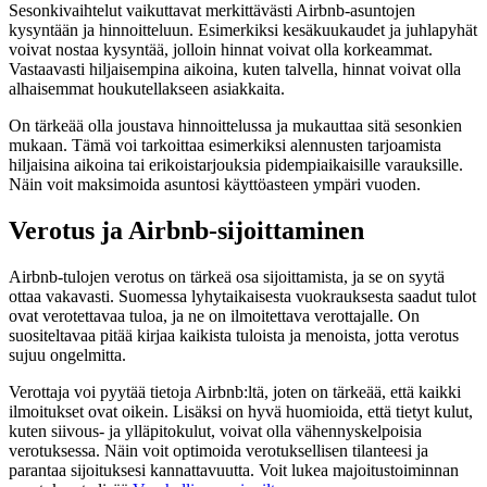
Sesonkivaihtelut vaikuttavat merkittävästi Airbnb-asuntojen
kysyntään ja hinnoitteluun. Esimerkiksi kesäkuukaudet ja juhlapyhät
voivat nostaa kysyntää, jolloin hinnat voivat olla korkeammat.
Vastaavasti hiljaisempina aikoina, kuten talvella, hinnat voivat olla
alhaisemmat houkutellakseen asiakkaita.
On tärkeää olla joustava hinnoittelussa ja mukauttaa sitä sesonkien
mukaan. Tämä voi tarkoittaa esimerkiksi alennusten tarjoamista
hiljaisina aikoina tai erikoistarjouksia pidempiaikaisille varauksille.
Näin voit maksimoida asuntosi käyttöasteen ympäri vuoden.
Verotus ja Airbnb-sijoittaminen
Airbnb-tulojen verotus on tärkeä osa sijoittamista, ja se on syytä
ottaa vakavasti. Suomessa lyhytaikaisesta vuokrauksesta saadut tulot
ovat verotettavaa tuloa, ja ne on ilmoitettava verottajalle. On
suositeltavaa pitää kirjaa kaikista tuloista ja menoista, jotta verotus
sujuu ongelmitta.
Verottaja voi pyytää tietoja Airbnb:ltä, joten on tärkeää, että kaikki
ilmoitukset ovat oikein. Lisäksi on hyvä huomioida, että tietyt kulut,
kuten siivous- ja ylläpitokulut, voivat olla vähennyskelpoisia
verotuksessa. Näin voit optimoida verotuksellisen tilanteesi ja
parantaa sijoituksesi kannattavuutta. Voit lukea majoitustoiminnan