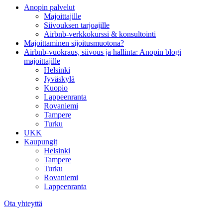
Anopin palvelut
Majoittajille
Siivouksen tarjoajille
Airbnb-verkkokurssi & konsultointi
Majoittaminen sijoitusmuotona?
Airbnb-vuokraus, siivous ja hallinta: Anopin blogi
majoittajille
Helsinki
Jyväskylä
Kuopio
Lappeenranta
Rovaniemi
Tampere
Turku
UKK
Kaupungit
Helsinki
Tampere
Turku
Rovaniemi
Lappeenranta
Ota yhteyttä