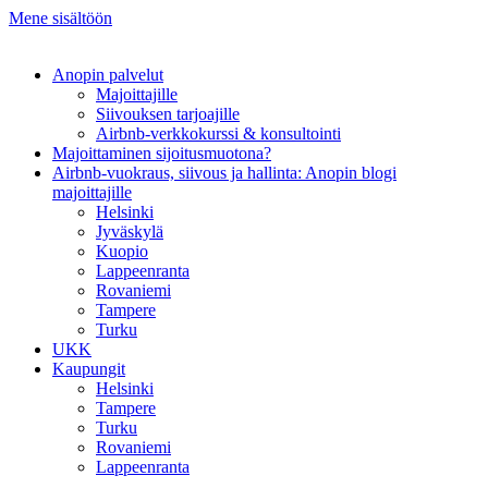
Mene sisältöön
Anopin palvelut
Majoittajille
Siivouksen tarjoajille
Airbnb-verkkokurssi & konsultointi
Majoittaminen sijoitusmuotona?
Airbnb-vuokraus, siivous ja hallinta: Anopin blogi
majoittajille
Helsinki
Jyväskylä
Kuopio
Lappeenranta
Rovaniemi
Tampere
Turku
UKK
Kaupungit
Helsinki
Tampere
Turku
Rovaniemi
Lappeenranta