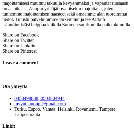
majoittamisesi muuttuu takuulla kevyemmäksi ja vapautat runsaasti
omaa aikaasi. Anopin yrittäjät ovat itsekin majoittajia, joten
tunnemme majoittamisen haasteet sekä omaamme alan tuoreimmat
tiedot. Tutustu palveluihimme tarkemmin ja tee Airbnb-
isännöinnistäsi helppoa kaikilla Suomen suurimmilla paikkakunnilla!
Share on Facebook
Share on Twitter
Share on Linkdin
Share on Pinterest
Leave a comment
Ota yhteyttä
0453498838, 0503804944
myynti.anoppi@gmail.com
Turku, Espoo, Vantaa, Helsinki, Rovaniemi, Tampere,
Lappeenranta
Linkit