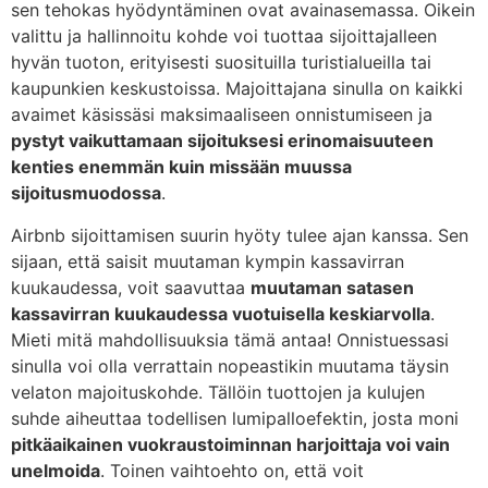
sen tehokas hyödyntäminen ovat avainasemassa. Oikein
valittu ja hallinnoitu kohde voi tuottaa sijoittajalleen
hyvän tuoton, erityisesti suosituilla turistialueilla tai
kaupunkien keskustoissa. Majoittajana sinulla on kaikki
avaimet käsissäsi maksimaaliseen onnistumiseen ja
pystyt vaikuttamaan sijoituksesi erinomaisuuteen
kenties enemmän kuin missään muussa
sijoitusmuodossa
.
Airbnb sijoittamisen suurin hyöty tulee ajan kanssa. Sen
sijaan, että saisit muutaman kympin kassavirran
kuukaudessa, voit saavuttaa
muutaman satasen
kassavirran kuukaudessa vuotuisella keskiarvolla
.
Mieti mitä mahdollisuuksia tämä antaa! Onnistuessasi
sinulla voi olla verrattain nopeastikin muutama täysin
velaton majoituskohde. Tällöin tuottojen ja kulujen
suhde aiheuttaa todellisen lumipalloefektin, josta moni
pitkäaikainen vuokraustoiminnan harjoittaja voi vain
unelmoida
. Toinen vaihtoehto on, että voit