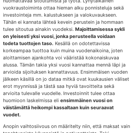
huomattavaa sitoutumista ja työtä. Lyhytaikainen
vuokraustoiminta ottaa hieman alku ponnisteluja sekä
investointeja mm. kalustukseen ja valokuvaukseen.
Tähän ei kannata lähteä kevein perustein ja hommaan
tulee sitoutua ainakin vuodeksi.
Majoittamisessa sykli
on yleisesti yksi vuosi, jonka perusteella voidaan
todeta tuottojen taso.
Kesällä on odotettavissa
korkeampaa tuottoa kuin muina vuodenaikoina, joten
aloittamisen ajankohta voi vääristää kokonaiskuvaa
alussa. Tämän takia yksi vuosi kannattaa mennä läpi ja
arvioida sijoituksen kannattavuus. Ensimmäisen vuoden
jälkeen käsillä on jo dataa mitkä ovat kuukausien väliset
erot myynnissä ja tästä saa hyviä tavoitteita sekä
arvioita tulevalle vuodelle. Investoinnit tulee ottaa
huomioon laskelmissa eli
ensimmäinen vuosi on
väistämättä heikompi kassaltaan kuin seuraavat
vuodet.
Anopin vaihtosiivous on määritelty niin, että maksat vain