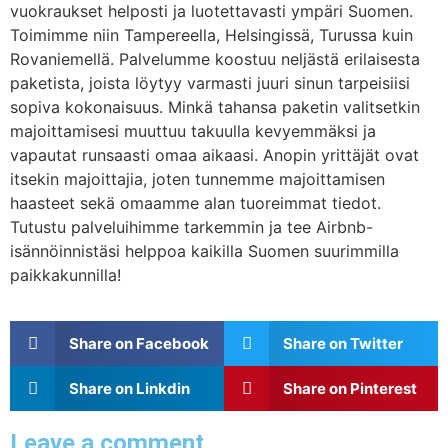
vuokraukset helposti ja luotettavasti ympäri Suomen.
Toimimme niin Tampereella, Helsingissä, Turussa kuin
Rovaniemellä. Palvelumme koostuu neljästä erilaisesta
paketista, joista löytyy varmasti juuri sinun tarpeisiisi
sopiva kokonaisuus. Minkä tahansa paketin valitsetkin
majoittamisesi muuttuu takuulla kevyemmäksi ja
vapautat runsaasti omaa aikaasi. Anopin yrittäjät ovat
itsekin majoittajia, joten tunnemme majoittamisen
haasteet sekä omaamme alan tuoreimmat tiedot.
Tutustu palveluihimme tarkemmin ja tee Airbnb-
isännöinnistäsi helppoa kaikilla Suomen suurimmilla
paikkakunnilla!
Share on Facebook
Share on Twitter
Share on Linkdin
Share on Pinterest
Leave a comment