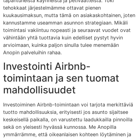
tapahtuneista käynneistä ja petivaatteista. Toki
tehokkaat järjestelmämme ottavat pienen
kuukausimaksun, mutta tämä on asiakaskohtainen, joten
kannustamme useamman asunnon strategiaan. Mikäli
toimintasi vakiintuu nopeasti ja seuraavat vuodet ovat
vähintään yhtä tuottavia kuin edelliset pystyt hyvin
arvioimaan, kuinka paljon sinulla tulee menemään
Anopin palveluihin rahaa.
Investointi Airbnb-
toimintaan ja sen tuomat
mahdollisuudet
Investoiminen Airbnb-toimintaan voi tarjota merkittäviä
tuotto mahdollisuuksia, erityisesti jos asunto sijaitsee
keskeisellä paikalla, on varustettu laadukkailla pinnoilla
sekä on yleisesti hyvässä kunnossa. Me Anopilla
ymmärrämme, että oikeanlaisen kohteen löytäminen ja