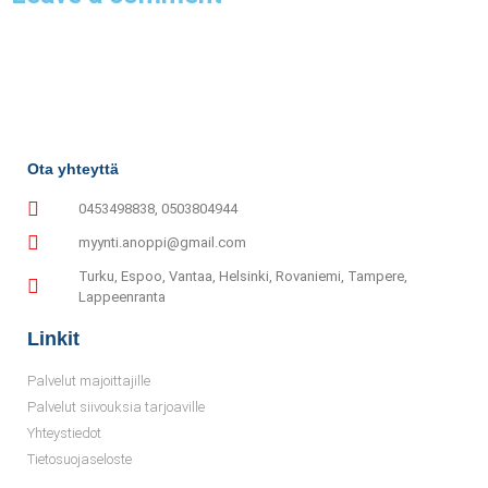
Ota yhteyttä
0453498838, 0503804944
myynti.anoppi@gmail.com
Turku, Espoo, Vantaa, Helsinki, Rovaniemi, Tampere,
Lappeenranta
Linkit
Palvelut majoittajille
Palvelut siivouksia tarjoaville
Yhteystiedot
Tietosuojaseloste