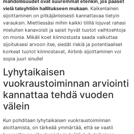
mahdollisuudet ovat suuremmat etenkin, jos pääset
vielä taloyhtiön hallitukseen mukaan
. Kaikenlainen
sijoittaminen on pitkäjänteisesti kannattavaa tietyin
varauksin. Miettiessäsi mihin kaikki tilillä lojuvat rahasi
mieluiten kanavoisit ja saisit hyvät tuotot vaihtoehtoja
on monia. Mikäli koet kiinnostusta saada vaikuttaa
sijoituksesi arvoon itse, siedät riskiä ja potentiaaliset
korkeat tuotot kiinnostavat, Airbnb sijoittaminen voi
sopia juuri sinulle!
Lyhytaikaisen
vuokraustoiminnan arviointi
kannattaa tehdä vuoden
välein
Kun pohditaan lyhytaikaisen vuokraustoiminnan
aloittamista, on tärkeää ymmärtää, että se vaatii