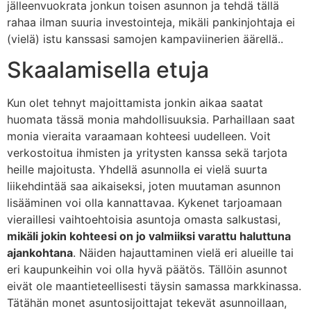
jälleenvuokrata jonkun toisen asunnon ja tehdä tällä
rahaa ilman suuria investointeja, mikäli pankinjohtaja ei
(vielä) istu kanssasi samojen kampaviinerien äärellä..
Skaalamisella etuja
Kun olet tehnyt majoittamista jonkin aikaa saatat
huomata tässä monia mahdollisuuksia. Parhaillaan saat
monia vieraita varaamaan kohteesi uudelleen. Voit
verkostoitua ihmisten ja yritysten kanssa sekä tarjota
heille majoitusta. Yhdellä asunnolla ei vielä suurta
liikehdintää saa aikaiseksi, joten muutaman asunnon
lisääminen voi olla kannattavaa. Kykenet tarjoamaan
vieraillesi vaihtoehtoisia asuntoja omasta salkustasi,
mikäli jokin kohteesi on jo valmiiksi varattu haluttuna
ajankohtana
. Näiden hajauttaminen vielä eri alueille tai
eri kaupunkeihin voi olla hyvä päätös. Tällöin asunnot
eivät ole maantieteellisesti täysin samassa markkinassa.
Tätähän monet asuntosijoittajat tekevät asunnoillaan,