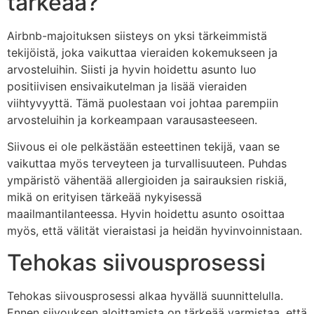
tärkeää?
Airbnb-majoituksen siisteys on yksi tärkeimmistä
tekijöistä, joka vaikuttaa vieraiden kokemukseen ja
arvosteluihin. Siisti ja hyvin hoidettu asunto luo
positiivisen ensivaikutelman ja lisää vieraiden
viihtyvyyttä. Tämä puolestaan voi johtaa parempiin
arvosteluihin ja korkeampaan varausasteeseen.
Siivous ei ole pelkästään esteettinen tekijä, vaan se
vaikuttaa myös terveyteen ja turvallisuuteen. Puhdas
ympäristö vähentää allergioiden ja sairauksien riskiä,
mikä on erityisen tärkeää nykyisessä
maailmantilanteessa. Hyvin hoidettu asunto osoittaa
myös, että välität vieraistasi ja heidän hyvinvoinnistaan.
Tehokas siivousprosessi
Tehokas siivousprosessi alkaa hyvällä suunnittelulla.
Ennen siivouksen aloittamista on tärkeää varmistaa, että