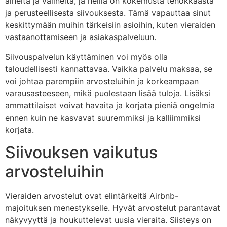
aineita ja välineitä, ja heillä on kokemusta tehokkaasta
ja perusteellisesta siivouksesta. Tämä vapauttaa sinut
keskittymään muihin tärkeisiin asioihin, kuten vieraiden
vastaanottamiseen ja asiakaspalveluun.
Siivouspalvelun käyttäminen voi myös olla
taloudellisesti kannattavaa. Vaikka palvelu maksaa, se
voi johtaa parempiin arvosteluihin ja korkeampaan
varausasteeseen, mikä puolestaan lisää tuloja. Lisäksi
ammattilaiset voivat havaita ja korjata pieniä ongelmia
ennen kuin ne kasvavat suuremmiksi ja kalliimmiksi
korjata.
Siivouksen vaikutus
arvosteluihin
Vieraiden arvostelut ovat elintärkeitä Airbnb-
majoituksen menestykselle. Hyvät arvostelut parantavat
näkyvyyttä ja houkuttelevat uusia vieraita. Siisteys on