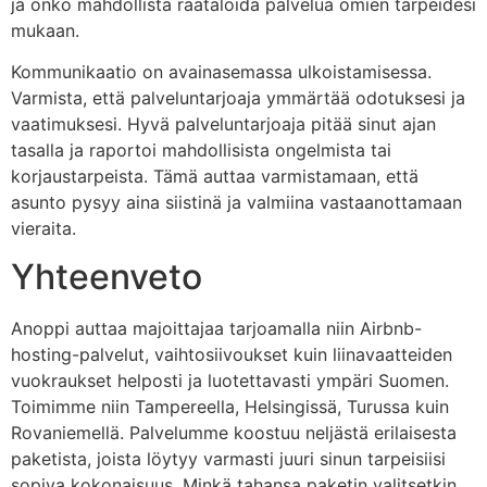
ja onko mahdollista räätälöidä palvelua omien tarpeidesi
mukaan.
Kommunikaatio on avainasemassa ulkoistamisessa.
Varmista, että palveluntarjoaja ymmärtää odotuksesi ja
vaatimuksesi. Hyvä palveluntarjoaja pitää sinut ajan
tasalla ja raportoi mahdollisista ongelmista tai
korjaustarpeista. Tämä auttaa varmistamaan, että
asunto pysyy aina siistinä ja valmiina vastaanottamaan
vieraita.
Yhteenveto
Anoppi auttaa majoittajaa tarjoamalla niin Airbnb-
hosting-palvelut, vaihtosiivoukset kuin liinavaatteiden
vuokraukset helposti ja luotettavasti ympäri Suomen.
Toimimme niin Tampereella, Helsingissä, Turussa kuin
Rovaniemellä. Palvelumme koostuu neljästä erilaisesta
paketista, joista löytyy varmasti juuri sinun tarpeisiisi
sopiva kokonaisuus. Minkä tahansa paketin valitsetkin