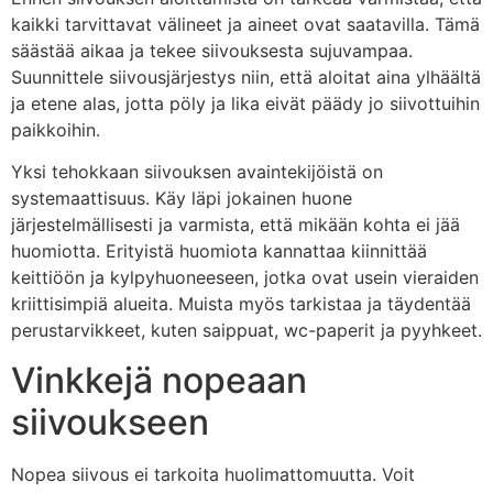
kaikki tarvittavat välineet ja aineet ovat saatavilla. Tämä
säästää aikaa ja tekee siivouksesta sujuvampaa.
Suunnittele siivousjärjestys niin, että aloitat aina ylhäältä
ja etene alas, jotta pöly ja lika eivät päädy jo siivottuihin
paikkoihin.
Yksi tehokkaan siivouksen avaintekijöistä on
systemaattisuus. Käy läpi jokainen huone
järjestelmällisesti ja varmista, että mikään kohta ei jää
huomiotta. Erityistä huomiota kannattaa kiinnittää
keittiöön ja kylpyhuoneeseen, jotka ovat usein vieraiden
kriittisimpiä alueita. Muista myös tarkistaa ja täydentää
perustarvikkeet, kuten saippuat, wc-paperit ja pyyhkeet.
Vinkkejä nopeaan
siivoukseen
Nopea siivous ei tarkoita huolimattomuutta. Voit