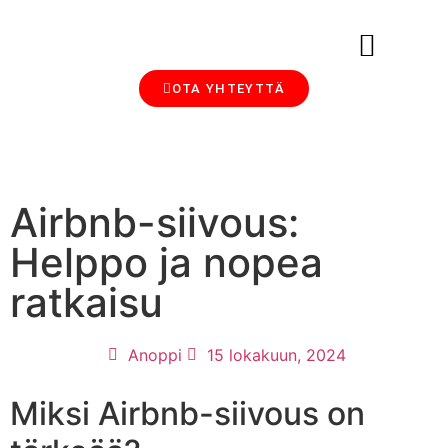
OTA YHTEYTTÄ
MAJOITTAMINEN SIJOITUSMUOTO
AIRBNB-VUOKRAUS, SIIVOUS JA HALLINTA: ANOPIN BLOGI MAJOITTAJILLE
Airbnb-siivous:
Helppo ja nopea
ratkaisu
Anoppi
15 lokakuun, 2024
Miksi Airbnb-siivous on