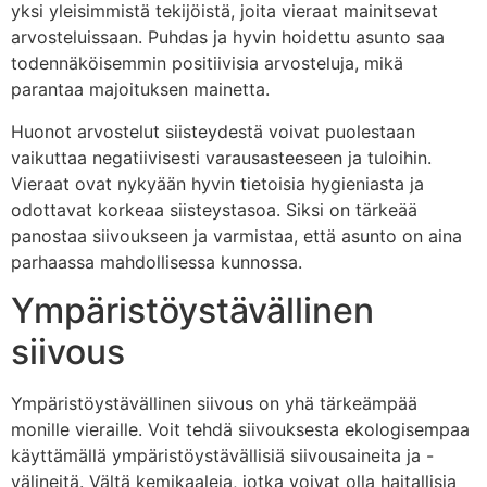
yksi yleisimmistä tekijöistä, joita vieraat mainitsevat
arvosteluissaan. Puhdas ja hyvin hoidettu asunto saa
todennäköisemmin positiivisia arvosteluja, mikä
parantaa majoituksen mainetta.
Huonot arvostelut siisteydestä voivat puolestaan
vaikuttaa negatiivisesti varausasteeseen ja tuloihin.
Vieraat ovat nykyään hyvin tietoisia hygieniasta ja
odottavat korkeaa siisteystasoa. Siksi on tärkeää
panostaa siivoukseen ja varmistaa, että asunto on aina
parhaassa mahdollisessa kunnossa.
Ympäristöystävällinen
siivous
Ympäristöystävällinen siivous on yhä tärkeämpää
monille vieraille. Voit tehdä siivouksesta ekologisempaa
käyttämällä ympäristöystävällisiä siivousaineita ja -
välineitä. Vältä kemikaaleja, jotka voivat olla haitallisia