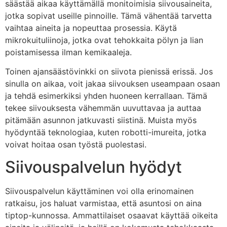
säästää aikaa käyttämällä monitoimisia siivousaineita,
jotka sopivat useille pinnoille. Tämä vähentää tarvetta
vaihtaa aineita ja nopeuttaa prosessia. Käytä
mikrokuituliinoja, jotka ovat tehokkaita pölyn ja lian
poistamisessa ilman kemikaaleja.
Toinen ajansäästövinkki on siivota pienissä erissä. Jos
sinulla on aikaa, voit jakaa siivouksen useampaan osaan
ja tehdä esimerkiksi yhden huoneen kerrallaan. Tämä
tekee siivouksesta vähemmän uuvuttavaa ja auttaa
pitämään asunnon jatkuvasti siistinä. Muista myös
hyödyntää teknologiaa, kuten robotti-imureita, jotka
voivat hoitaa osan työstä puolestasi.
Siivouspalvelun hyödyt
Siivouspalvelun käyttäminen voi olla erinomainen
ratkaisu, jos haluat varmistaa, että asuntosi on aina
tiptop-kunnossa. Ammattilaiset osaavat käyttää oikeita