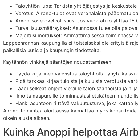
Taloyhtiön lupa: Tarkista yhtiöjärjestys ja keskustele
Verotus: Airbnb-tulot ovat veronalaista pääomatuloa,
Arvonlisäverovelvollisuus: Jos vuokratulo ylittää 15
Turvallisuusmääräykset: Asunnossa tulee olla palova
Majoitusilmoitukset: Ammattimaisessa toiminnassa vi
Lappeenrannan kaupungilla ei toistaiseksi ole erityisiä ra
paikallisia uutisia ja kaupungin tiedotteita.
Käytännön vinkkejä sääntöjen noudattamiseen:
Pyydä kirjallinen vahvistus taloyhtiöltä lyhytaikaisv
Pidä tarkkaa kirjaa tuloista ja kuluista verotusta var
Laadi selkeät ohjeet vieraille talon säännöistä ja hilj
Ilmoita naapureille toiminnastasi etukäteen mahdollis
Hanki asuntoon riittävä vakuutusturva, joka kattaa 
Airbnb-toimintaa aloittaessa kannattaa myös konsultoida ve
oikein alusta alkaen.
Kuinka Anoppi helpottaa Ai