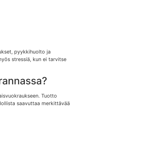
ukset, pyykkihuolto ja
s stressiä, kun ei tarvitse
nrannassa?
aisvuokraukseen. Tuotto
dollista saavuttaa merkittävää