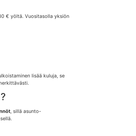
0 € yöltä. Vuositasolla yksiön
lkoistaminen lisää kuluja, se
erkittävästi.
a?
ännöt
, sillä asunto-
sellä.