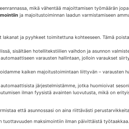
ppeenrannassa, mikä vähentää majoittamisen työmäärän jopa
mointiin
ja majoitustoiminnan laadun varmistamiseen ammat
 lakanat ja pyyhkeet toimitettuna kohteeseen. Tämä poista
ssä, sisältäen hotellitekstiilien vaihdon ja asunnon valmistel
automaattiseen varausten hallintaan, jolloin varaukset siir
oidamme kaiken majoitustoimintaan liittyvän – varausten ha
 automaattisista järjestelmistämme, jotka huomioivat sesonk
tumisen ilman fyysistä avainten luovutusta, mikä on erityis
istaa että asunnossasi on aina riittävästi perustarvikkeita
n tuottavuuden maksimointiin ilman päivittäistä työtaakkaa