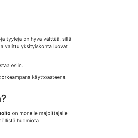
a tyylejä on hyvä välttää, sillä
a valittu yksityiskohta luovat
taa esiin.
ja korkeampana käyttöasteena.
a?
uolto
on monelle majoittajalle
nöllistä huomiota.