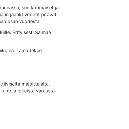
rannassa, kun kotimaiset ja
aan jääaktiviteetit pitävät
man osan vuodesta.
lle. Erityisesti Saimaa
aikoina. Tämä tekee
iiviselta majoittajalta.
a tunteja jokaista varausta