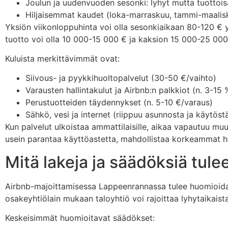
Joulun ja uudenvuoden sesonki: lyhyt mutta tuottois
Hiljaisemmat kaudet (loka-marraskuu, tammi-maalisku
Yksiön viikonloppuhinta voi olla sesonkiaikaan 80-120 €
tuotto voi olla 10 000-15 000 € ja kaksion 15 000-25 000
Kuluista merkittävimmät ovat:
Siivous- ja pyykkihuoltopalvelut (30-50 €/vaihto)
Varausten hallintakulut ja Airbnb:n palkkiot (n. 3-15 
Perustuotteiden täydennykset (n. 5-10 €/varaus)
Sähkö, vesi ja internet (riippuu asunnosta ja käytöst
Kun palvelut ulkoistaa ammattilaisille, aikaa vapautuu muu
usein parantaa käyttöastetta, mahdollistaa korkeammat h
Mitä lakeja ja säädöksiä tu
Airbnb-majoittamisessa Lappeenrannassa tulee huomioida
osakeyhtiölain mukaan taloyhtiö voi rajoittaa lyhytaikaista
Keskeisimmät huomioitavat säädökset: