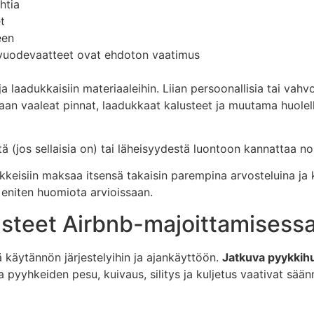
htia
t
een
vuodevaatteet ovat ehdoton vaatimus
 laadukkaisiin materiaaleihin. Liian persoonallisia tai vahvoj
jaan vaaleat pinnat, laadukkaat kalusteet ja muutama huolell
 (jos sellaisia on) tai läheisyydestä luontoon kannattaa nos
rvikkeisiin maksaa itsensä takaisin parempina arvosteluina 
t eniten huomiota arvioissaan.
asteet Airbnb-majoittamisess
 käytännön järjestelyihin ja ajankäyttöön.
Jatkuva pyykkih
ja pyyhkeiden pesu, kuivaus, silitys ja kuljetus vaativat sään