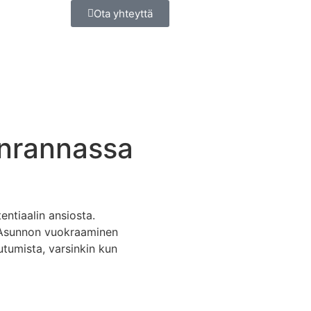
Ota yhteyttä
enrannassa
ntiaalin ansiosta.
. Asunnon vuokraaminen
tumista, varsinkin kun