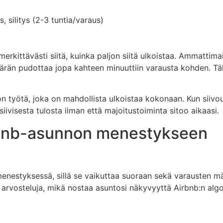
)
 silitys (2-3 tuntia/varaus)
erkittävästi siitä, kuinka paljon siitä ulkoistaa. Ammattimai
rän pudottaa jopa kahteen minuuttiin varausta kohden. Täll
 työtä, joka on mahdollista ulkoistaa kokonaan. Kun siivou
iivisesta tulosta ilman että majoitustoiminta sitoo aikaasi.
irbnb-asunnon menestykseen
menestyksessä, sillä se vaikuttaa suoraan sekä varausten m
arvosteluja, mikä nostaa asuntosi näkyvyyttä Airbnb:n algo