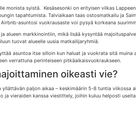
le monista syistä. Kesäsesonki on erityisen vilkas Lappeen
upungin tapahtumista. Talviaikaan taas ostosmatkailu ja Saim
ttä Airbnb-asuntosi vuokrausaste voi pysyä korkeana suurim
alueen markkinointiin, mikä lisää kysyntää majoituspalvelui
uun tuovat alueelle uusia matkailijaryhmiä.
tää asuntoa itse silloin kun haluat ja vuokrata sitä muina 
en verrattuna perinteiseen pitkäaikaisvuokraukseen.
ajoittaminen oikeasti vie?
 yllättävän paljon aikaa – keskimäärin 5-8 tuntia viikossa akt
o ja vieraiden kanssa viestittely, joihin kuluu helposti useit