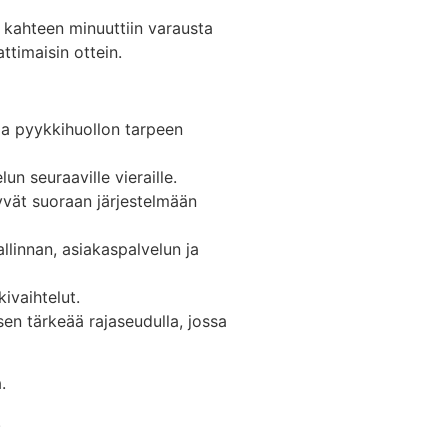
 kahteen minuuttiin varausta
timaisin ottein.
a pyykkihuollon tarpeen
un seuraaville vieraille.
tyvät suoraan järjestelmään
llinnan, asiakaspalvelun ja
ivaihtelut.
en tärkeää rajaseudulla, jossa
.
.