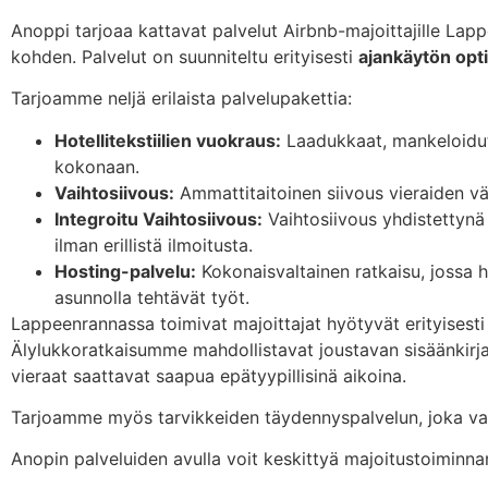
Anoppi tarjoaa kattavat palvelut Airbnb-majoittajille La
kohden. Palvelut on suunniteltu erityisesti
ajankäytön opti
Tarjoamme neljä erilaista palvelupakettia:
Hotellitekstiilien vuokraus:
Laadukkaat, mankeloidut
kokonaan.
Vaihtosiivous:
Ammattitaitoinen siivous vieraiden väli
Integroitu Vaihtosiivous:
Vaihtosiivous yhdistettynä 
ilman erillistä ilmoitusta.
Hosting-palvelu:
Kokonaisvaltainen ratkaisu, jossa h
asunnolla tehtävät työt.
Lappeenrannassa toimivat majoittajat hyötyvät erityisesti
Älylukkoratkaisumme mahdollistavat joustavan sisäänkirjau
vieraat saattavat saapua epätyypillisinä aikoina.
Tarjoamme myös tarvikkeiden täydennyspalvelun, joka varm
Anopin palveluiden avulla voit keskittyä majoitustoiminna