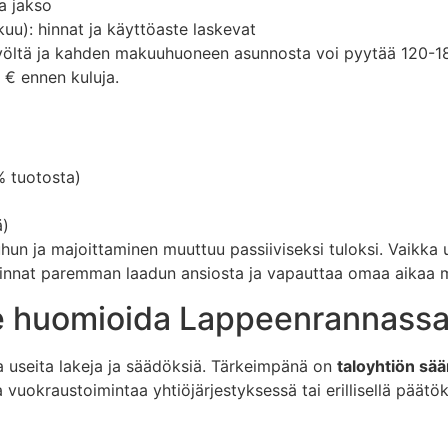
a jakso
u): hinnat ja käyttöaste laskevat
 yöltä ja kahden makuuhuoneen asunnosta voi pyytää 120-18
 € ennen kuluja.
% tuotosta)
ä)
hun ja majoittaminen muuttuu passiiviseksi tuloksi. Vaikka u
innat paremman laadun ansiosta ja vapauttaa omaa aikaa m
lee huomioida Lappeenrannass
 useita lakeja ja säädöksiä. Tärkeimpänä on
taloyhtiön sä
 vuokraustoimintaa yhtiöjärjestyksessä tai erillisellä päätök