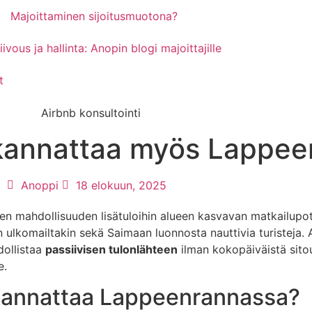
Majoittaminen sijoitusmuotona?
ivous ja hallinta: Anopin blogi majoittajille
t
 kannattaa myös Lappe
Anoppi
18 elokuun, 2025
 mahdollisuuden lisätuloihin alueen kasvavan matkailupote
n ulkomailtakin sekä Saimaan luonnosta nauttivia turisteja
dollistaa
passiivisen tulonlähteen
ilman kokopäiväistä sitou
e.
 kannattaa Lappeenrannassa?