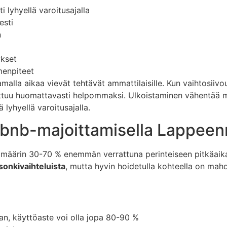
i lyhyellä varoitusajalla
esti
n
ykset
menpiteet
alla aikaa vievät tehtävät ammattilaisille. Kun vaihtosiivo
ttuu huomattavasti helpommaksi. Ulkoistaminen vähentää myö
ä lyhyellä varoitusajalla.
Airbnb-majoittamisella Lappee
imäärin 30-70 % enemmän verrattuna perinteiseen pitkäaik
sonkivaihteluista
, mutta hyvin hoidetulla kohteella on mah
an, käyttöaste voi olla jopa 80-90 %