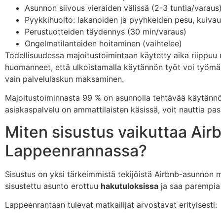
Asunnon siivous vieraiden välissä (2-3 tuntia/varaus
Pyykkihuolto: lakanoiden ja pyyhkeiden pesu, kuivaus,
Perustuotteiden täydennys (30 min/varaus)
Ongelmatilanteiden hoitaminen (vaihtelee)
Todellisuudessa majoitustoimintaan käytetty aika riippuu m
huomanneet, että ulkoistamalla käytännön työt voi työmää
vain palvelulaskun maksaminen.
Majoitustoiminnasta 99 % on asunnolla tehtävää käytännön
asiakaspalvelu on ammattilaisten käsissä, voit nauttia pass
Miten sisustus vaikuttaa A
Lappeenrannassa?
Sisustus on yksi tärkeimmistä tekijöistä Airbnb-asunnon 
sisustettu asunto erottuu
hakutuloksissa
ja saa parempia 
Lappeenrantaan tulevat matkailijat arvostavat erityisesti: