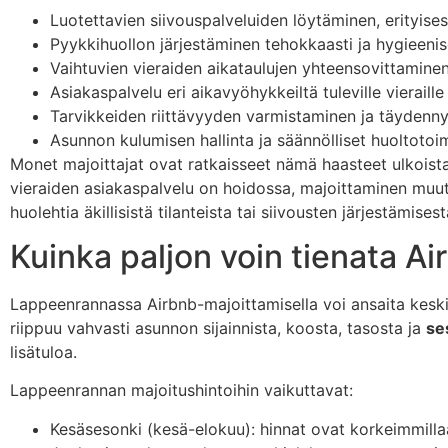
Luotettavien siivouspalveluiden löytäminen, erityisest
Pyykkihuollon järjestäminen tehokkaasti ja hygieenis
Vaihtuvien vieraiden aikataulujen yhteensovittamine
Asiakaspalvelu eri aikavyöhykkeiltä tuleville vieraille
Tarvikkeiden riittävyyden varmistaminen ja täydenn
Asunnon kulumisen hallinta ja säännölliset huoltotoi
Monet majoittajat ovat ratkaisseet nämä haasteet ulkoistam
vieraiden asiakaspalvelu on hoidossa, majoittaminen muu
huolehtia äkillisistä tilanteista tai siivousten järjestämisest
Kuinka paljon voin tienata 
Lappeenrannassa Airbnb-majoittamisella voi ansaita kesk
riippuu vahvasti asunnon sijainnista, koosta, tasosta ja
se
lisätuloa.
Lappeenrannan majoitushintoihin vaikuttavat:
Kesäsesonki (kesä-elokuu): hinnat ovat korkeimmilla