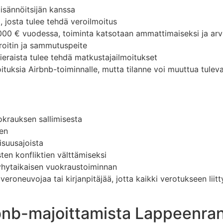
 isännöitsijän kanssa
 josta tulee tehdä veroilmoitus
 000 € vuodessa, toiminta katsotaan ammattimaiseksi ja arv
roitin ja sammutuspeite
eraista tulee tehdä matkustajailmoitukset
joituksia Airbnb-toiminnalle, mutta tilanne voi muuttua tule
uokrauksen sallimisesta
ten
aisuusajoista
ten konfliktien välttämiseksi
lyhytaikaisen vuokraustoiminnan
roneuvojaa tai kirjanpitäjää, jotta kaikki verotukseen liitt
rbnb-majoittamista Lappeenra