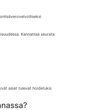
onlisäverovelvolliseksi
vaisuudessa. Kannattaa seurata
yvät asiat tulevat hoidetuksi
nnassa?