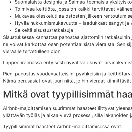
Suomalaista designia ja Saimaa-teemaisia yksityisko
Toimivaa keittiötä, jossa on kaikki tarvittavat välinee
Mukavaa oleskelutilaa ostosten jälkeen rentoutumis
Hyvää nukkumismukavuutta – laadukkaat sängyt ja 
Selkeitä sisustusratkaisuja
Sisustuksessa kannattaa panostaa ajattomiin ratkaisuihin ja
ne voivat karkottaa osan potentiaalisista vieraista. Sen si
vieraalle tervetulleen olon.
Lappeenrannassa erityisesti hyvät valokuvat järvinäkymistä
Pieni panostus vuodevaatteisiin, pyyhkeisiin ja keittiöta
Nämä perusasiat ovat juuri niitä, joihin vieraat kiinnittävä
Mitkä ovat tyypillisimmät ha
Airbnb-majoittamisen suurimmat haasteet liittyvät yleensä
yllättävän työläs ja aikaa vievä prosessi, sillä lakanoiden 
Tyypillisimmät haasteet Airbnb-majoittamisessa ovat: