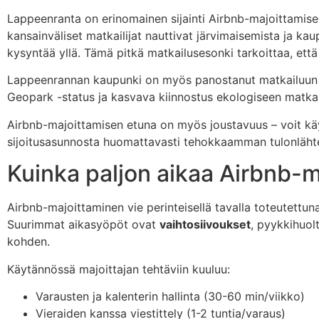
Lappeenranta on erinomainen sijainti Airbnb-majoittamisel
kansainväliset matkailijat nauttivat järvimaisemista ja ka
kysyntää yllä. Tämä pitkä matkailusesonki tarkoittaa, e
Lappeenrannan kaupunki on myös panostanut matkailuun ja 
Geopark -status ja kasvava kiinnostus ekologiseen matkail
Airbnb-majoittamisen etuna on myös joustavuus – voit käyt
sijoitusasunnosta huomattavasti tehokkaamman tulonlähte
Kuinka paljon aikaa Airbnb-m
Airbnb-majoittaminen vie perinteisellä tavalla toteutettuna
Suurimmat aikasyöpöt ovat
vaihtosiivoukset
, pyykkihuolt
kohden.
Käytännössä majoittajan tehtäviin kuuluu:
Varausten ja kalenterin hallinta (30-60 min/viikko)
Vieraiden kanssa viestittely (1-2 tuntia/varaus)