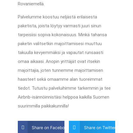
Rovaniemellä.
Palvelumme koostuu neljästä erilaisesta
paketista, joista löytyy varmasti juuri sinun
tarpeisiisi sopiva kokonaisuus. Minkä tahansa
paketin valitsetkin majoittamisesi muuttuu
takuulla kevyemmäksi ja vapautat runsaasti
omaa aikaasi. Anopin yrittäjät ovat itsekin
majoittajia, joten tunnemme majoittamisen
haasteet sekä omaamme alan tuoreimmat
tiedot. Tutustu palveluihimme tarkemmin ja tee
Airbnb-isännöinnistäsi helppoa kaikilla Suomen
suurimmilla paikkakunnilla!
Share on Facebook
Share on Twitter