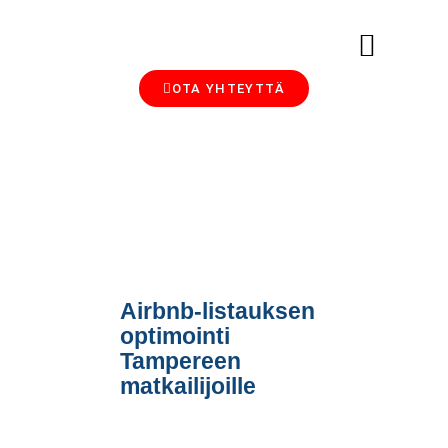
OTA YHTEYTTÄ
MAJOITTAMINEN SIJOITUSMUOTO
AIRBNB-VUOKRAUS, SIIVOUS JA HALLINTA: ANOPIN BLOGI MAJOITTAJILLE
Airbnb-listauksen
optimointi
Tampereen
matkailijoille