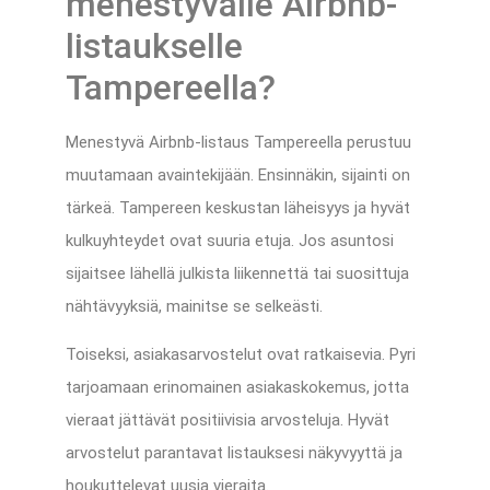
menestyvälle Airbnb-
listaukselle
Tampereella?
Menestyvä Airbnb-listaus Tampereella perustuu
muutamaan avaintekijään. Ensinnäkin, sijainti on
tärkeä. Tampereen keskustan läheisyys ja hyvät
kulkuyhteydet ovat suuria etuja. Jos asuntosi
sijaitsee lähellä julkista liikennettä tai suosittuja
nähtävyyksiä, mainitse se selkeästi.
Toiseksi, asiakasarvostelut ovat ratkaisevia. Pyri
tarjoamaan erinomainen asiakaskokemus, jotta
vieraat jättävät positiivisia arvosteluja. Hyvät
arvostelut parantavat listauksesi näkyvyyttä ja
houkuttelevat uusia vieraita.