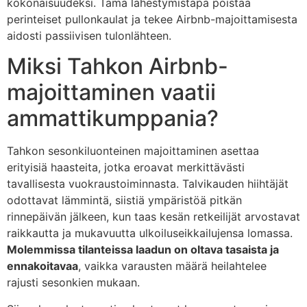
kokonaisuudeksi. Tämä lähestymistapa poistaa
perinteiset pullonkaulat ja tekee Airbnb-majoittamisesta
aidosti passiivisen tulonlähteen.
Miksi Tahkon Airbnb-
majoittaminen vaatii
ammattikumppania?
Tahkon sesonkiluonteinen majoittaminen asettaa
erityisiä haasteita, jotka eroavat merkittävästi
tavallisesta vuokraustoiminnasta. Talvikauden hiihtäjät
odottavat lämmintä, siistiä ympäristöä pitkän
rinnepäivän jälkeen, kun taas kesän retkeilijät arvostavat
raikkautta ja mukavuutta ulkoiluseikkailujensa lomassa.
Molemmissa tilanteissa laadun on oltava tasaista ja
ennakoitavaa
, vaikka varausten määrä heilahtelee
rajusti sesonkien mukaan.