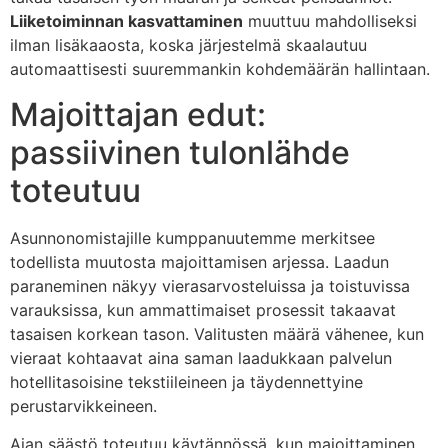
Liiketoiminnan kasvattaminen
muuttuu mahdolliseksi
ilman lisäkaaosta, koska järjestelmä skaalautuu
automaattisesti suuremmankin kohdemäärän hallintaan.
Majoittajan edut:
passiivinen tulonlähde
toteutuu
Asunnonomistajille kumppanuutemme merkitsee
todellista muutosta majoittamisen arjessa. Laadun
paraneminen näkyy vierasarvosteluissa ja toistuvissa
varauksissa, kun ammattimaiset prosessit takaavat
tasaisen korkean tason. Valitusten määrä vähenee, kun
vieraat kohtaavat aina saman laadukkaan palvelun
hotellitasoisine tekstiileineen ja täydennettyine
perustarvikkeineen.
Ajan säästö toteutuu käytännössä, kun majoittaminen