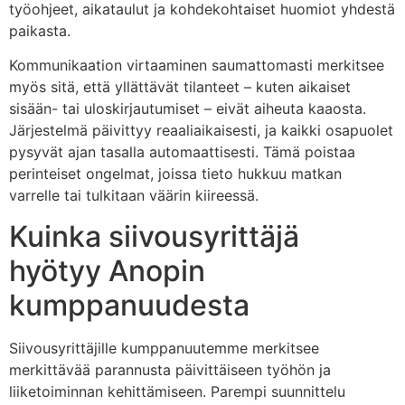
työohjeet, aikataulut ja kohdekohtaiset huomiot yhdestä
paikasta.
Kommunikaation virtaaminen saumattomasti merkitsee
myös sitä, että yllättävät tilanteet – kuten aikaiset
sisään- tai uloskirjautumiset – eivät aiheuta kaaosta.
Järjestelmä päivittyy reaaliaikaisesti, ja kaikki osapuolet
pysyvät ajan tasalla automaattisesti. Tämä poistaa
perinteiset ongelmat, joissa tieto hukkuu matkan
varrelle tai tulkitaan väärin kiireessä.
Kuinka siivousyrittäjä
hyötyy Anopin
kumppanuudesta
Siivousyrittäjille kumppanuutemme merkitsee
merkittävää parannusta päivittäiseen työhön ja
liiketoiminnan kehittämiseen. Parempi suunnittelu