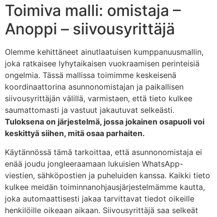
Toimiva malli: omistaja –
Anoppi – siivousyrittäjä
Olemme kehittäneet ainutlaatuisen kumppanuusmallin,
joka ratkaisee lyhytaikaisen vuokraamisen perinteisiä
ongelmia. Tässä mallissa toimimme keskeisenä
koordinaattorina asunnonomistajan ja paikallisen
siivousyrittäjän välillä, varmistaen, että tieto kulkee
saumattomasti ja vastuut jakautuvat selkeästi.
Tuloksena on järjestelmä, jossa jokainen osapuoli voi
keskittyä siihen, mitä osaa parhaiten.
Käytännössä tämä tarkoittaa, että asunnonomistaja ei
enää joudu jongleeraamaan lukuisien WhatsApp-
viestien, sähköpostien ja puheluiden kanssa. Kaikki tieto
kulkee meidän toiminnanohjausjärjestelmämme kautta,
joka automaattisesti jakaa tarvittavat tiedot oikeille
henkilöille oikeaan aikaan. Siivousyrittäjä saa selkeät