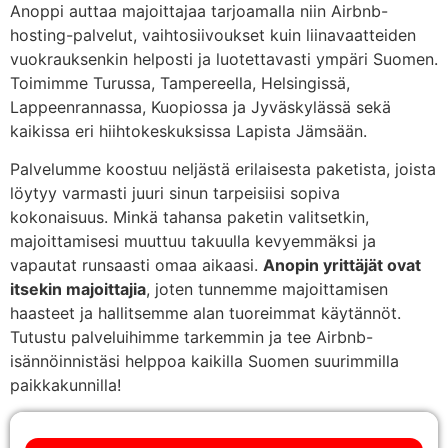
Anoppi auttaa majoittajaa tarjoamalla niin Airbnb-
hosting-palvelut, vaihtosiivoukset kuin liinavaatteiden
vuokrauksenkin helposti ja luotettavasti ympäri Suomen.
Toimimme Turussa, Tampereella, Helsingissä,
Lappeenrannassa, Kuopiossa ja Jyväskylässä sekä
kaikissa eri hiihtokeskuksissa Lapista Jämsään.
Palvelumme koostuu neljästä erilaisesta paketista, joista
löytyy varmasti juuri sinun tarpeisiisi sopiva
kokonaisuus. Minkä tahansa paketin valitsetkin,
majoittamisesi muuttuu takuulla kevyemmäksi ja
vapautat runsaasti omaa aikaasi.
Anopin yrittäjät ovat
itsekin majoittajia
, joten tunnemme majoittamisen
haasteet ja hallitsemme alan tuoreimmat käytännöt.
Tutustu palveluihimme tarkemmin ja tee Airbnb-
isännöinnistäsi helppoa kaikilla Suomen suurimmilla
paikkakunnilla!