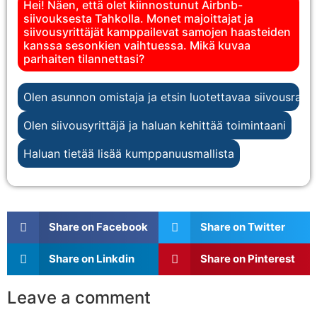
Hei! Näen, että olet kiinnostunut Airbnb-
siivouksesta Tahkolla. Monet majoittajat ja
siivousyrittäjät kamppailevat samojen haasteiden
kanssa sesonkien vaihtuessa. Mikä kuvaa
parhaiten tilannettasi?
Olen asunnon omistaja ja etsin luotettavaa siivousratk
Olen siivousyrittäjä ja haluan kehittää toimintaani
Haluan tietää lisää kumppanuusmallista
Share on Facebook
Share on Twitter
Share on Linkdin
Share on Pinterest
Leave a comment