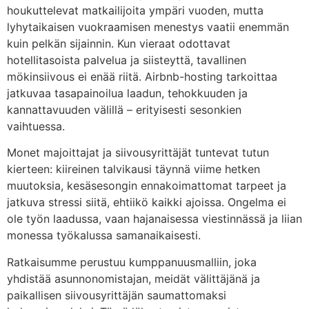
houkuttelevat matkailijoita ympäri vuoden, mutta
lyhytaikaisen vuokraamisen menestys vaatii enemmän
kuin pelkän sijainnin. Kun vieraat odottavat
hotellitasoista palvelua ja siisteyttä, tavallinen
mökinsiivous ei enää riitä. Airbnb-hosting tarkoittaa
jatkuvaa tasapainoilua laadun, tehokkuuden ja
kannattavuuden välillä – erityisesti sesonkien
vaihtuessa.
Monet majoittajat ja siivousyrittäjät tuntevat tutun
kierteen: kiireinen talvikausi täynnä viime hetken
muutoksia, kesäsesongin ennakoimattomat tarpeet ja
jatkuva stressi siitä, ehtiikö kaikki ajoissa. Ongelma ei
ole työn laadussa, vaan hajanaisessa viestinnässä ja liian
monessa työkalussa samanaikaisesti.
Ratkaisumme perustuu kumppanuusmalliin, joka
yhdistää asunnonomistajan, meidät välittäjänä ja
paikallisen siivousyrittäjän saumattomaksi