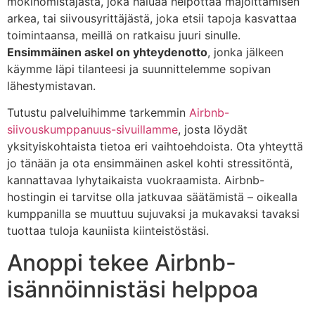
mökinomistajasta, joka haluaa helpottaa majoittamisen
arkea, tai siivousyrittäjästä, joka etsii tapoja kasvattaa
toimintaansa, meillä on ratkaisu juuri sinulle.
Ensimmäinen askel on yhteydenotto
, jonka jälkeen
käymme läpi tilanteesi ja suunnittelemme sopivan
lähestymistavan.
Tutustu palveluihimme tarkemmin
Airbnb-
siivouskumppanuus-sivuillamme
, josta löydät
yksityiskohtaista tietoa eri vaihtoehdoista. Ota yhteyttä
jo tänään ja ota ensimmäinen askel kohti stressitöntä,
kannattavaa lyhytaikaista vuokraamista. Airbnb-
hostingin ei tarvitse olla jatkuvaa säätämistä – oikealla
kumppanilla se muuttuu sujuvaksi ja mukavaksi tavaksi
tuottaa tuloja kauniista kiinteistöstäsi.
Anoppi tekee Airbnb-
isännöinnistäsi helppoa