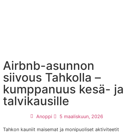
MAJOITTAMINEN SIJOITUSMUOTO
AIRBNB-VUOKRAUS, SIIVOUS JA HALLINTA: ANOPIN BLOGI MAJOITTAJILLE
OTA YHTEYTTÄ
Airbnb-asunnon
siivous Tahkolla –
kumppanuus kesä- ja
talvikausille
Anoppi
5 maaliskuun, 2026
Tahkon kauniit maisemat ja monipuoliset aktiviteetit