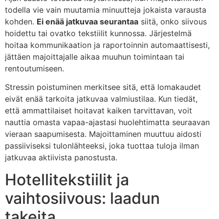
todella vie vain muutamia minuutteja jokaista varausta
kohden.
Ei enää jatkuvaa seurantaa
siitä, onko siivous
hoidettu tai ovatko tekstiilit kunnossa. Järjestelmä
hoitaa kommunikaation ja raportoinnin automaattisesti,
jättäen majoittajalle aikaa muuhun toimintaan tai
rentoutumiseen.
Stressin poistuminen merkitsee sitä, että lomakaudet
eivät enää tarkoita jatkuvaa valmiustilaa. Kun tiedät,
että ammattilaiset hoitavat kaiken tarvittavan, voit
nauttia omasta vapaa-ajastasi huolehtimatta seuraavan
vieraan saapumisesta. Majoittaminen muuttuu aidosti
passiiviseksi tulonlähteeksi, joka tuottaa tuloja ilman
jatkuvaa aktiivista panostusta.
Hotellitekstiilit ja
vaihtosiivous: laadun
takeita