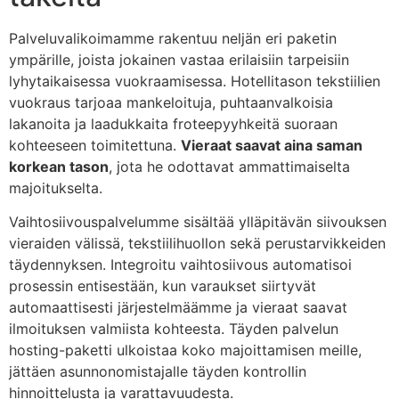
Palveluvalikoimamme rakentuu neljän eri paketin
ympärille, joista jokainen vastaa erilaisiin tarpeisiin
lyhytaikaisessa vuokraamisessa. Hotellitason tekstiilien
vuokraus tarjoaa mankeloituja, puhtaanvalkoisia
lakanoita ja laadukkaita froteepyyhkeitä suoraan
kohteeseen toimitettuna.
Vieraat saavat aina saman
korkean tason
, jota he odottavat ammattimaiselta
majoitukselta.
Vaihtosiivouspalvelumme sisältää ylläpitävän siivouksen
vieraiden välissä, tekstiilihuollon sekä perustarvikkeiden
täydennyksen. Integroitu vaihtosiivous automatisoi
prosessin entisestään, kun varaukset siirtyvät
automaattisesti järjestelmäämme ja vieraat saavat
ilmoituksen valmiista kohteesta. Täyden palvelun
hosting-paketti ulkoistaa koko majoittamisen meille,
jättäen asunnonomistajalle täyden kontrollin
hinnoittelusta ja varattavuudesta.