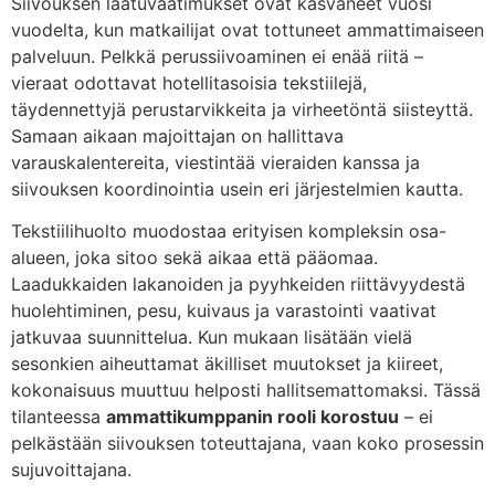
Siivouksen laatuvaatimukset ovat kasvaneet vuosi
vuodelta, kun matkailijat ovat tottuneet ammattimaiseen
palveluun. Pelkkä perussiivoaminen ei enää riitä –
vieraat odottavat hotellitasoisia tekstiilejä,
täydennettyjä perustarvikkeita ja virheetöntä siisteyttä.
Samaan aikaan majoittajan on hallittava
varauskalentereita, viestintää vieraiden kanssa ja
siivouksen koordinointia usein eri järjestelmien kautta.
Tekstiilihuolto muodostaa erityisen kompleksin osa-
alueen, joka sitoo sekä aikaa että pääomaa.
Laadukkaiden lakanoiden ja pyyhkeiden riittävyydestä
huolehtiminen, pesu, kuivaus ja varastointi vaativat
jatkuvaa suunnittelua. Kun mukaan lisätään vielä
sesonkien aiheuttamat äkilliset muutokset ja kiireet,
kokonaisuus muuttuu helposti hallitsemattomaksi. Tässä
tilanteessa
ammattikumppanin rooli korostuu
– ei
pelkästään siivouksen toteuttajana, vaan koko prosessin
sujuvoittajana.