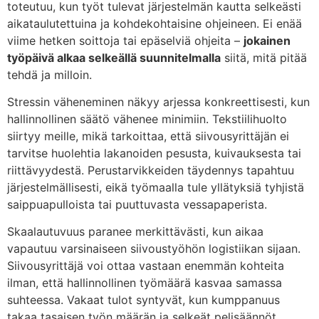
toteutuu, kun työt tulevat järjestelmän kautta selkeästi
aikataulutettuina ja kohdekohtaisine ohjeineen. Ei enää
viime hetken soittoja tai epäselviä ohjeita –
jokainen
työpäivä alkaa selkeällä suunnitelmalla
siitä, mitä pitää
tehdä ja milloin.
Stressin väheneminen näkyy arjessa konkreettisesti, kun
hallinnollinen säätö vähenee minimiin. Tekstiilihuolto
siirtyy meille, mikä tarkoittaa, että siivousyrittäjän ei
tarvitse huolehtia lakanoiden pesusta, kuivauksesta tai
riittävyydestä. Perustarvikkeiden täydennys tapahtuu
järjestelmällisesti, eikä työmaalla tule yllätyksiä tyhjistä
saippuapulloista tai puuttuvasta vessapaperista.
Skaalautuvuus paranee merkittävästi, kun aikaa
vapautuu varsinaiseen siivoustyöhön logistiikan sijaan.
Siivousyrittäjä voi ottaa vastaan enemmän kohteita
ilman, että hallinnollinen työmäärä kasvaa samassa
suhteessa. Vakaat tulot syntyvät, kun kumppanuus
takaa tasaisen työn määrän ja selkeät pelisäännöt.