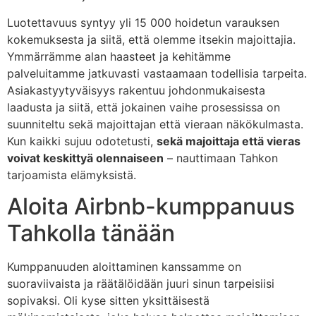
Luotettavuus syntyy yli 15 000 hoidetun varauksen
kokemuksesta ja siitä, että olemme itsekin majoittajia.
Ymmärrämme alan haasteet ja kehitämme
palveluitamme jatkuvasti vastaamaan todellisia tarpeita.
Asiakastyytyväisyys rakentuu johdonmukaisesta
laadusta ja siitä, että jokainen vaihe prosessissa on
suunniteltu sekä majoittajan että vieraan näkökulmasta.
Kun kaikki sujuu odotetusti,
sekä majoittaja että vieras
voivat keskittyä olennaiseen
– nauttimaan Tahkon
tarjoamista elämyksistä.
Aloita Airbnb-kumppanuus
Tahkolla tänään
Kumppanuuden aloittaminen kanssamme on
suoraviivaista ja räätälöidään juuri sinun tarpeisiisi
sopivaksi. Oli kyse sitten yksittäisestä