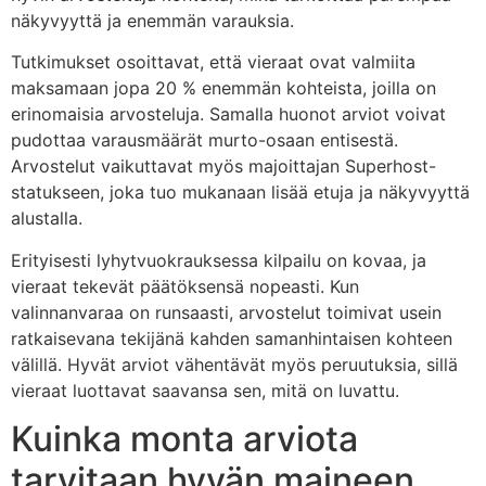
näkyvyyttä ja enemmän varauksia.
Tutkimukset osoittavat, että vieraat ovat valmiita
maksamaan jopa 20 % enemmän kohteista, joilla on
erinomaisia arvosteluja. Samalla huonot arviot voivat
pudottaa varausmäärät murto-osaan entisestä.
Arvostelut vaikuttavat myös majoittajan Superhost-
statukseen, joka tuo mukanaan lisää etuja ja näkyvyyttä
alustalla.
Erityisesti lyhytvuokrauksessa kilpailu on kovaa, ja
vieraat tekevät päätöksensä nopeasti. Kun
valinnanvaraa on runsaasti, arvostelut toimivat usein
ratkaisevana tekijänä kahden samanhintaisen kohteen
välillä. Hyvät arviot vähentävät myös peruutuksia, sillä
vieraat luottavat saavansa sen, mitä on luvattu.
Kuinka monta arviota
tarvitaan hyvän maineen