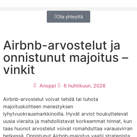
Ota yhteyttä
Airbnb-arvostelut ja
onnistunut majoitus –
vinkit
Anoppi
6 huhtikuun, 2026
Airbnb-arvostelut voivat tehdä tai tuhota
majoituskohteen menestyksen
lyhytvuokrausmarkkinoilla. Hyvät arviot houkuttelevat
uusia vieraita ja mahdollistavat korkeammat hinnat, kun
taas huonot arvostelut voivat romahduttaa varausvirran
hetkessä. Onnistunut Airbnb-majoitus vaatii strategista