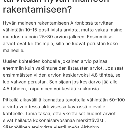
rakentamiseen?
Hyvän maineen rakentamiseen Airbnb:ssä tarvitaan
vähintään 10–15 positiivista arviota, mutta vakaa maine
muodostuu noin 25–30 arvion jälkeen. Ensimmäiset
arviot ovat kriittisimpiä, sillä ne luovat perustan koko
maineelle.
Uusien kohteiden kohdalla jokainen arvio painaa
enemmän kuin vakiintuneiden listausten arviot. Jos saat
ensimmäisten viiden arvion keskiarvoksi 4,8 tähteä, se
luo vahvan perustan. Sen sijaan jos keskiarvo jää alle
4,5 tähden, toipuminen voi kestää kuukausia.
Pitkällä aikavälillä kannattaa tavoitella vähintään 50–100
arviota vuodessa aktiivisessa käytössä olevalle
kohteelle. Tämä takaa, että yksittäiset huonot arviot
eivät heilauta kokonaisarvosanaa merkittävästi.
Säännöllinen arviovirta viestii myös Airbnb:n