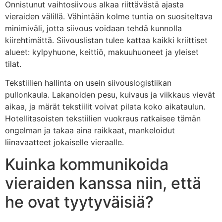
Onnistunut vaihtosiivous alkaa riittävästä ajasta
vieraiden välillä. Vähintään kolme tuntia on suositeltava
minimiväli, jotta siivous voidaan tehdä kunnolla
kiirehtimättä. Siivouslistan tulee kattaa kaikki kriittiset
alueet: kylpyhuone, keittiö, makuuhuoneet ja yleiset
tilat.
Tekstiilien hallinta on usein siivouslogistiikan
pullonkaula. Lakanoiden pesu, kuivaus ja viikkaus vievät
aikaa, ja märät tekstiilit voivat pilata koko aikataulun.
Hotellitasoisten tekstiilien vuokraus ratkaisee tämän
ongelman ja takaa aina raikkaat, mankeloidut
liinavaatteet jokaiselle vieraalle.
Kuinka kommunikoida
vieraiden kanssa niin, että
he ovat tyytyväisiä?