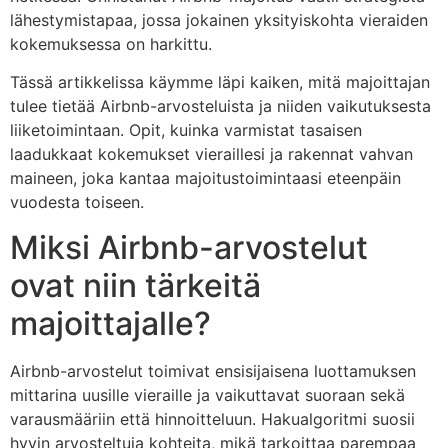
lähestymistapaa, jossa jokainen yksityiskohta vieraiden
kokemuksessa on harkittu.
Tässä artikkelissa käymme läpi kaiken, mitä majoittajan
tulee tietää Airbnb-arvosteluista ja niiden vaikutuksesta
liiketoimintaan. Opit, kuinka varmistat tasaisen
laadukkaat kokemukset vieraillesi ja rakennat vahvan
maineen, joka kantaa majoitustoimintaasi eteenpäin
vuodesta toiseen.
Miksi Airbnb-arvostelut
ovat niin tärkeitä
majoittajalle?
Airbnb-arvostelut toimivat ensisijaisena luottamuksen
mittarina uusille vieraille ja vaikuttavat suoraan sekä
varausmääriin että hinnoitteluun. Hakualgoritmi suosii
hyvin arvosteltuja kohteita, mikä tarkoittaa parempaa