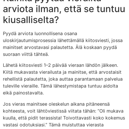
arviota ilman, että se tuntuu
kiusalliselta?
Pyydä arviota luonnollisena osana
uloskirjautumisprosessia lähettämällä kiitosviesti, jossa
mainitset arvostavasi palautetta. Älä koskaan pyydä
suoraan viittä tähteä.
Lähetä kiitosviesti 1–2 päivää vieraan lähdön jälkeen.
Kiitä mukavasta vierailusta ja mainitse, että arvostaisit
rehellistä palautetta, joka auttaa parantamaan palvelua
tuleville vieraille. Tämä lähestymistapa tuntuu aidolta
eikä painostavalta.
Jos vieras mainitsee oleskelun aikana pitäneensä
kohteesta, voit lähtöviestissä viitata tähän: ”Oli mukava
kuulla, että pidit terassista! Toivottavasti koko kokemus
vastasi odotuksiasi.” Tämä muistuttaa vierasta