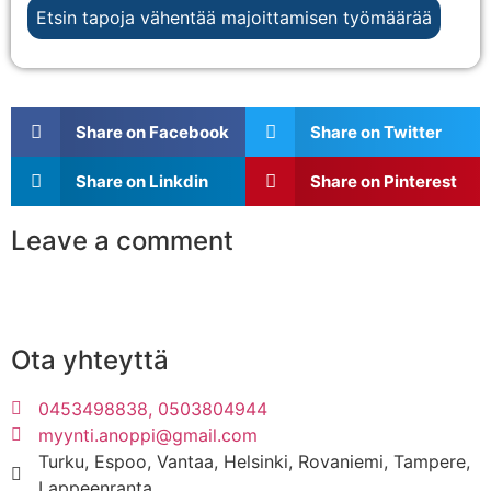
Etsin tapoja vähentää majoittamisen työmäärää
Share on Facebook
Share on Twitter
Share on Linkdin
Share on Pinterest
Leave a comment
Ota yhteyttä
0453498838, 0503804944
myynti.anoppi@gmail.com
Turku, Espoo, Vantaa, Helsinki, Rovaniemi, Tampere,
Lappeenranta