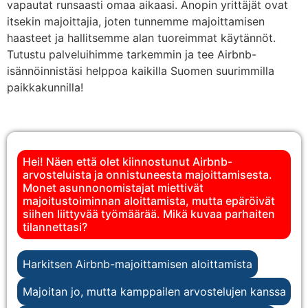
vapautat runsaasti omaa aikaasi. Anopin yrittäjät ovat
itsekin majoittajia, joten tunnemme majoittamisen
haasteet ja hallitsemme alan tuoreimmat käytännöt.
Tutustu palveluihimme tarkemmin ja tee Airbnb-
isännöinnistäsi helppoa kaikilla Suomen suurimmilla
paikkakunnilla!
Hei! Näen että olet kiinnostunut Airbnb-
arvosteluista ja onnistuneesta majoittamisesta.
Monet asunnonomistajat miettivät
majoitustoiminnan aloittamista, mutta epäröivät
siihen liittyvää työmäärää. Mikä kuvaa parhaiten
tilannettasi?
Harkitsen Airbnb-majoittamisen aloittamista
Majoitan jo, mutta kamppailen arvostelujen kanssa