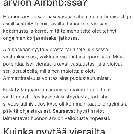
arvion Airbnb:ssä?
Huonon arvion saatuasi vastaa siihen ammattimaisesti ja
asiallisesti 48 tunnin sisällä. Pahoittele vieraan
kokemusta ja kerro, mitä toimenpiteitä olet tehnyt
ongelman korjaamiseksi jatkossa.
Älä koskaan syytä vierasta tai riitele julkisessa
vastauksessasi, vaikka arvio tuntuisi epäreilulta. Muut
potentiaaliset vieraat lukevat vastaustasi ja arvioivat
sen perusteella, millainen majoittaja olet.
Ammattimaisuus voittaa aina puolustautumisen.
Keskity korjaamaan arvioissa mainitut ongelmat
välittömästi. Jos kyse oli siisteydestä, tarkista
siivousrutiinisi. Jos kyse oli kommunikaatio-ongelmista,
päivitä ohjeistuksiasi. Seuraavat hyvät arviot
laimentavat huonon arvion vaikutusta nopeasti.
Kuinka pyytää vierailta