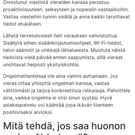
Onnistunut viestintä vieraiden kanssa perustuu
proaktiivisuuteen, selkeyteen ja nopeisiin vasteaikoihin.
Vastaa viesteihin tunnin sisällä ja anna kaikki tarvittavat
tiedot etukäteen.
Lähetä tervetuloviesti heti varauksen vahvistuttua.
Sisällytä siihen sisäänkirjautumisohjeet, Wi-Fi-tiedot,
talon säännöt ja vinkkejä lähialueesta. Muistuta näistä
tiedoista vielä päivää ennen saapumista, sillä vieraat
unohtavat helposti yksityiskohtia.
Ongelmatilanteissa ole aina valmis auttamaan. Jos
vieras ottaa yhteyttä ongelman kanssa, vastaa
välittömästi ja tarjoa konkreettisia ratkaisuja. Pahoittele
aina, vaikka ongelma ei olisi sinun syytäsi. Hyvä
asiakaspalvelu voi kääntää jopa ikävän tilanteen
positiiviseksi arvioksi.
Mitä tehdä, jos saa huonon