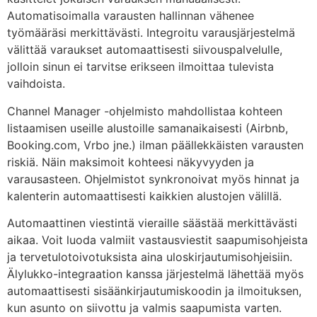
Automatisoimalla varausten hallinnan vähenee
työmääräsi merkittävästi. Integroitu varausjärjestelmä
välittää varaukset automaattisesti siivouspalvelulle,
jolloin sinun ei tarvitse erikseen ilmoittaa tulevista
vaihdoista.
Channel Manager -ohjelmisto mahdollistaa kohteen
listaamisen useille alustoille samanaikaisesti (Airbnb,
Booking.com, Vrbo jne.) ilman päällekkäisten varausten
riskiä. Näin maksimoit kohteesi näkyvyyden ja
varausasteen. Ohjelmistot synkronoivat myös hinnat ja
kalenterin automaattisesti kaikkien alustojen välillä.
Automaattinen viestintä vieraille säästää merkittävästi
aikaa. Voit luoda valmiit vastausviestit saapumisohjeista
ja tervetulotoivotuksista aina uloskirjautumisohjeisiin.
Älylukko-integraation kanssa järjestelmä lähettää myös
automaattisesti sisäänkirjautumiskoodin ja ilmoituksen,
kun asunto on siivottu ja valmis saapumista varten.