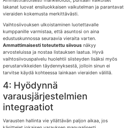
lakanat luovat ensiluokkaisen vaikutelman ja parantavat
vieraiden kokemusta merkittävästi.
Vaihtosiivouksen ulkoistaminen luotettavalle
kumppanille varmistaa, että asuntosi on aina
edustuskunnossa seuraavia vieraita varten.
Ammattimaisesti toteutettu siivous
näkyy
arvosteluissa ja nostaa listauksen laatua. Hyvä
vaihtosiivouspalvelu huolehtii siisteyden lisäksi myös
perustarvikkeiden täydennyksestä, jolloin sinun ei
tarvitse käydä kohteessa lainkaan vieraiden välillä.
4: Hyödynnä
varausjärjestelmien
integraatiot
Varausten hallinta vie yllättävän paljon aikaa, jos
käsittelet jokaisen varauksen manuaalisesti.