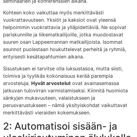
seminaarien ja konferenssien aikana.
Kohteen koko vaikuttaa myös merkittävästi
vuokrattavuuteen. Yksiöt ja kaksiot ovat yleensä
helpoimmin vuokrattavia ja ylläpidettäviä. Ne sopivat
pariskunnille ja liikematkailijoille, jotka muodostavat
suuren osan Lappeenrannan matkailijoista. Isommat
asunnot puolestaan houkuttelevat perheitä ja ryhmiä,
erityisesti kesätapahtumien aikana.
Sisustuksen ei tarvitse olla luksustasoa, mutta siisti,
toimiva ja tyylikäs kokonaisuus kerää parempia
arvosteluja.
Hyvät arvostelut
ovat avainasemassa
jatkuvan tulovirran varmistamiseksi. Kiinnitä huomiota
sänkyjen mukavuuteen, valaistukseen ja
perusvarustukseen – nämä yksityiskohdat vaikuttavat
merkittävästi vieraiden kokemukseen.
2: Automatisoi sisään- ja