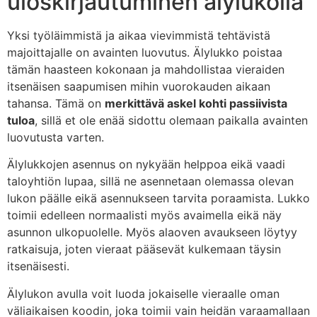
uloskirjautuminen älylukolla
Yksi työläimmistä ja aikaa vievimmistä tehtävistä
majoittajalle on avainten luovutus. Älylukko poistaa
tämän haasteen kokonaan ja mahdollistaa vieraiden
itsenäisen saapumisen mihin vuorokauden aikaan
tahansa. Tämä on
merkittävä askel kohti passiivista
tuloa
, sillä et ole enää sidottu olemaan paikalla avainten
luovutusta varten.
Älylukkojen asennus on nykyään helppoa eikä vaadi
taloyhtiön lupaa, sillä ne asennetaan olemassa olevan
lukon päälle eikä asennukseen tarvita poraamista. Lukko
toimii edelleen normaalisti myös avaimella eikä näy
asunnon ulkopuolelle. Myös alaoven avaukseen löytyy
ratkaisuja, joten vieraat pääsevät kulkemaan täysin
itsenäisesti.
Älylukon avulla voit luoda jokaiselle vieraalle oman
väliaikaisen koodin, joka toimii vain heidän varaamallaan