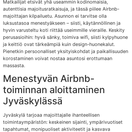
Matkailijat etsivät yhä useammin kodinomaisia,
autenttisia majoitusratkaisuja, ja tässä piilee Airbnb-
majoittajan kilpailuetu. Asunnon ei tarvitse olla
luksustasoa menestyäkseen – siisti, käytännöllinen ja
hyvin varusteltu koti riittää useimmille vieraille. Keskity
perusasioihin: hyvä sänky, toimiva wifi, siisti kylpyhuone
ja keittiö ovat tärkeämpiä kuin design-huonekalut.
Pienetkin persoonalliset yksityiskohdat ja paikallisuuden
korostaminen voivat nostaa asuntosi erottumaan
massasta.
Menestyvän Airbnb-
toiminnan aloittaminen
Jyväskylässä
Jyväskylä tarjoaa majoittajalle ihanteellisen
toimintaympäristön: keskeinen sijainti, ympärivuotiset
tapahtumat, monipuoliset aktiviteetit ja kasvava