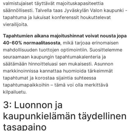
valmistujaiset täyttävät majoituskapasiteettia
säännöllisesti. Talvella taas Jyväskylän Valon kaupunki -
tapahtuma ja lukuisat konferenssit houkuttelevat
vierailijoita.
Tapahtumien aikana majoitushinnat voivat nousta jopa
40-60% normaalitasosta
, mikä tarjoaa erinomaisen
mahdollisuuden tuottojen optimointiin. Suosittelemme
seuraamaan kaupungin tapahtumakalenteria ja
säätämään hinnoitteluasi sen mukaisesti. Asunnon
markkinoinnissa kannattaa huomioida tärkeimmät
tapahtumat ja korostaa sijaintia suhteessa
tapahtumapaikkoihin – tämä voi olla merkittävä
kilpailuetu.
3: Luonnon ja
kaupunkielämän täydellinen
tasapaino