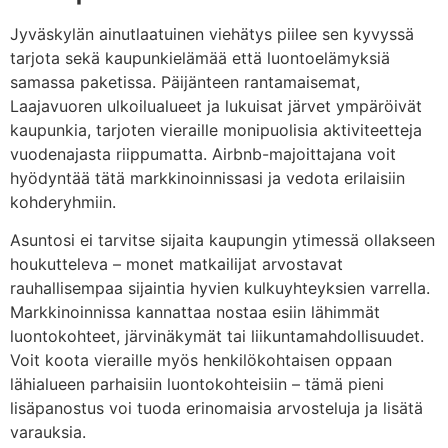
Jyväskylän ainutlaatuinen viehätys piilee sen kyvyssä
tarjota sekä kaupunkielämää että luontoelämyksiä
samassa paketissa. Päijänteen rantamaisemat,
Laajavuoren ulkoilualueet ja lukuisat järvet ympäröivät
kaupunkia, tarjoten vieraille monipuolisia aktiviteetteja
vuodenajasta riippumatta. Airbnb-majoittajana voit
hyödyntää tätä markkinoinnissasi ja vedota erilaisiin
kohderyhmiin.
Asuntosi ei tarvitse sijaita kaupungin ytimessä ollakseen
houkutteleva – monet matkailijat arvostavat
rauhallisempaa sijaintia hyvien kulkuyhteyksien varrella.
Markkinoinnissa kannattaa nostaa esiin lähimmät
luontokohteet, järvinäkymät tai liikuntamahdollisuudet.
Voit koota vieraille myös henkilökohtaisen oppaan
lähialueen parhaisiin luontokohteisiin – tämä pieni
lisäpanostus voi tuoda erinomaisia arvosteluja ja lisätä
varauksia.