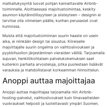
matkailukysyntä luovat pohjan kannattavalle Airbnb-
toiminnalle. Aloittaessasi majoitustoimintaa, keskity
asunnon käytännöllisyyteen ja siisteyteen – designin ei
tarvitse olla viimeisen päälle, kunhan perusasiat ovat
kunnossa.
Muista että majoitustoiminnan suurin haaste on usein
aika, ei niinkään design tai sisustus. Kiireiselle
majoittajalle suurin ongelma on vaihtosiivouksen ja
pyykkihuollon järjestäminen vieraiden välillä. Tarjoamalla
sujuvan, henkilökohtaisen palvelukokemuksen saat
kuitenkin parhaita arvosteluja, jotka puolestaan lisäävät
varauksia ja mahdollistavat korkeamman hinnoittelun.
Anoppi auttaa majoittajaa
Anoppi auttaa majoittajaa tarjoamalla niin Airbnb-
hosting-palvelut, vaihtosiivoukset kuin liinavaatteiden
vuokraukset helposti ja luotettavasti ympäri Suomen.