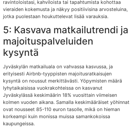
ravintoloistasi, kahviloista tai tapahtumista kohottaa
vieraiden kokemusta ja näkyy positiivisina arvosteluina,
jotka puolestaan houkuttelevat lisää varauksia.
5: Kasvava matkailutrendi ja
majoituspalveluiden
kysyntä
Jyväskylän matkailuala on vahvassa kasvussa, ja
erityisesti Airbnb-tyyppisten majoitusratkaisujen
kysyntä on noussut merkittävästi. Yöpymisten määrä
lyhytaikaisissa vuokrakohteissa on kasvanut
Jyväskylässä keskimäärin 18% vuosittain viimeisen
kolmen vuoden aikana. Samalla keskimääräiset yöhinnat
ovat nousseet 85-110 euron tasolle, mikä on hieman
korkeampi kuin monissa muissa samankokoissa
kaupungeissa.