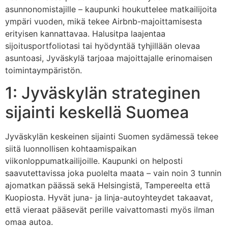
asunnonomistajille – kaupunki houkuttelee matkailijoita
ympäri vuoden, mikä tekee Airbnb-majoittamisesta
erityisen kannattavaa. Halusitpa laajentaa
sijoitusportfoliotasi tai hyödyntää tyhjillään olevaa
asuntoasi, Jyväskylä tarjoaa majoittajalle erinomaisen
toimintaympäristön.
1: Jyväskylän strateginen
sijainti keskellä Suomea
Jyväskylän keskeinen sijainti Suomen sydämessä tekee
siitä luonnollisen kohtaamispaikan
viikonloppumatkailijoille. Kaupunki on helposti
saavutettavissa joka puolelta maata – vain noin 3 tunnin
ajomatkan päässä sekä Helsingistä, Tampereelta että
Kuopiosta. Hyvät juna- ja linja-autoyhteydet takaavat,
että vieraat pääsevät perille vaivattomasti myös ilman
omaa autoa.