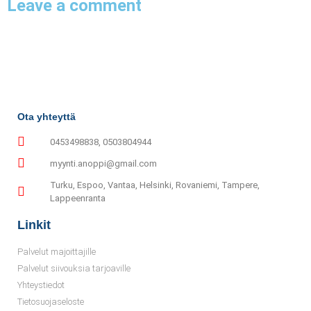
Leave a comment
Ota yhteyttä
0453498838, 0503804944
myynti.anoppi@gmail.com
Turku, Espoo, Vantaa, Helsinki, Rovaniemi, Tampere,
Lappeenranta
Linkit
Palvelut majoittajille
Palvelut siivouksia tarjoaville
Yhteystiedot
Tietosuojaseloste