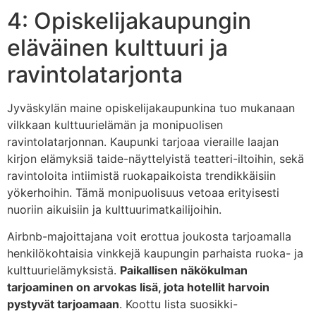
4: Opiskelijakaupungin
eläväinen kulttuuri ja
ravintolatarjonta
Jyväskylän maine opiskelijakaupunkina tuo mukanaan
vilkkaan kulttuurielämän ja monipuolisen
ravintolatarjonnan. Kaupunki tarjoaa vieraille laajan
kirjon elämyksiä taide-näyttelyistä teatteri-iltoihin, sekä
ravintoloita intiimistä ruokapaikoista trendikkäisiin
yökerhoihin. Tämä monipuolisuus vetoaa erityisesti
nuoriin aikuisiin ja kulttuurimatkailijoihin.
Airbnb-majoittajana voit erottua joukosta tarjoamalla
henkilökohtaisia vinkkejä kaupungin parhaista ruoka- ja
kulttuurielämyksistä.
Paikallisen näkökulman
tarjoaminen on arvokas lisä, jota hotellit harvoin
pystyvät tarjoamaan
. Koottu lista suosikki-