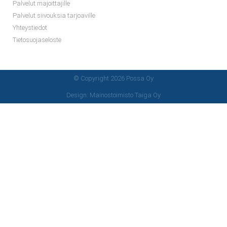
Palvelut majoittajille
Palvelut siivouksia tarjoaville
Yhteystiedot
Tietosuojaseloste
© Copyright 2026 Possa Oy
Design: Mainostoimisto Taiga Oy