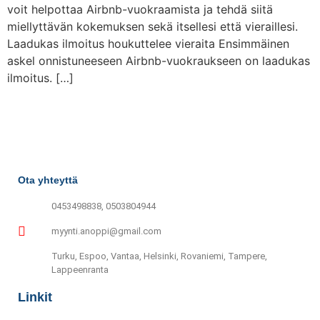
voit helpottaa Airbnb-vuokraamista ja tehdä siitä
miellyttävän kokemuksen sekä itsellesi että vieraillesi.
Laadukas ilmoitus houkuttelee vieraita Ensimmäinen
askel onnistuneeseen Airbnb-vuokraukseen on laadukas
ilmoitus. […]
Ota yhteyttä
0453498838, 0503804944
myynti.anoppi@gmail.com
Turku, Espoo, Vantaa, Helsinki, Rovaniemi, Tampere,
Lappeenranta
Linkit