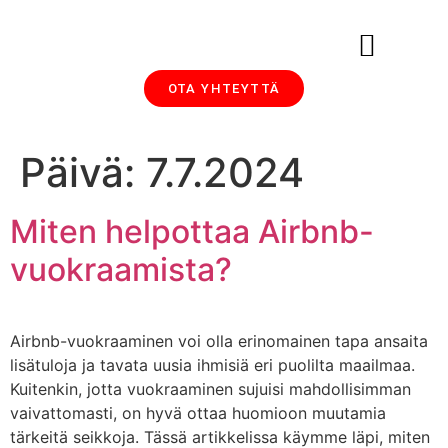
OTA YHTEYTTÄ
MAJOITTAMINEN SIJOITUSMUOTO
AIRBNB-VUOKRAUS, SIIVOUS JA HALLINTA: ANOPIN BLOGI MAJOITTAJILLE
Päivä:
7.7.2024
Miten helpottaa Airbnb-
vuokraamista?
Airbnb-vuokraaminen voi olla erinomainen tapa ansaita
lisätuloja ja tavata uusia ihmisiä eri puolilta maailmaa.
Kuitenkin, jotta vuokraaminen sujuisi mahdollisimman
vaivattomasti, on hyvä ottaa huomioon muutamia
tärkeitä seikkoja. Tässä artikkelissa käymme läpi, miten